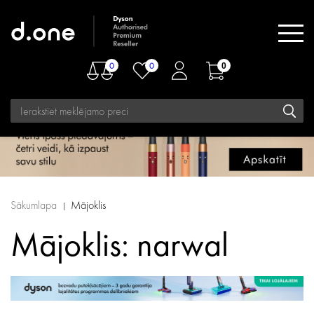
0
0
0
Sākumlapa
Mājoklis
Mājoklis: narwal