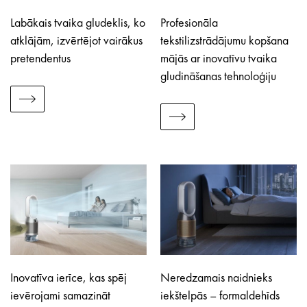
Labākais tvaika gludeklis, ko
Profesionāla
atklājām, izvērtējot vairākus
tekstilizstrādājumu kopšana
pretendentus
mājās ar inovatīvu tvaika
gludināšanas tehnoloģiju
Inovatīva ierīce, kas spēj
Neredzamais naidnieks
ievērojami samazināt
iekštelpās – formaldehīds