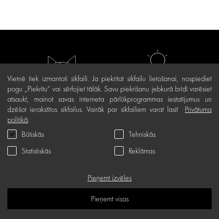
Vietnē tiek izmantoti sīkfaili. Ja piekrītat sīkfailu lietošanai, nospiediet
pogu „Piekrītu“ vai sērfojiet tālāk. Savu piekrišanu jebkurā brīdī varēsiet
Individuāla pieeja
Inovatīvas produktu
atsaukt, mainot savas interneta pārlūkprogrammas iestatījumus un
tehnoloģijas
dzēšot ierakstītos sīkfailus. Vairāk par sīkfailiem varat lasīt
Privātuma
politikā
.
Būtiskās
Tehniskās
Statistiskās
Reklāmas
Unikāla zināšanu un
Autorizēts partneris
Pieņemt izvēles
pieredzes vieta
Pieņemt visas