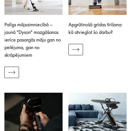
Palīgs mājsaimniecībā –
Apgrūtinošā grīdas tīrīšana:
jaunā "Dyson" mazgāšanas
kā atvieglot šo darbu?
ierīce pasargās māju gan no
pelējuma, gan no
skrāpējumiem