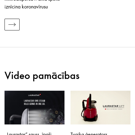
iznīcina koronavīrusu
Video pamācības
„Laurastar“ sauss, īpaši
Tvaika ģenerators