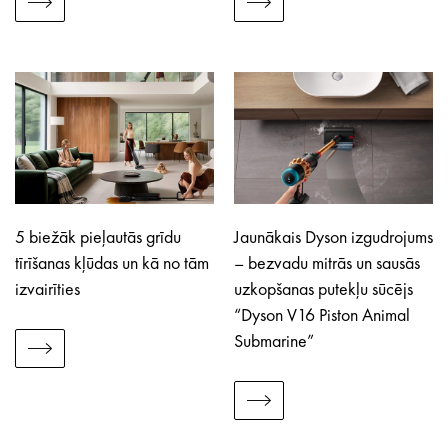
5 biežāk pieļautās grīdu
Jaunākais Dyson izgudrojums
tīrīšanas kļūdas un kā no tām
– bezvadu mitrās un sausās
izvairīties
uzkopšanas putekļu sūcējs
“Dyson V16 Piston Animal
Submarine”