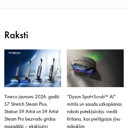
Raksti
Tineco jaunumi 2026. gadā:
“Dyson Spot+Scrub™ AI”
S7 Stretch Steam Plus,
mitrās un sausās uzkopšanas
Station S9 Artist un S9 Artist
robots putekļsūcējs: viedā
Steam Pro bezvadu grīdas
tīrīšana, kas pielāgojas jūsu
mazgātāji – ekskluzīvi
mājoklim