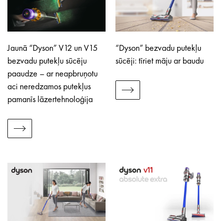
Jaunā “Dyson” V12 un V15
“Dyson” bezvadu putekļu
bezvadu putekļu sūcēju
sūcēji: tīriet māju ar baudu
paaudze – ar neapbruņotu
aci neredzamos putekļus
pamanīs lāzertehnoloģija