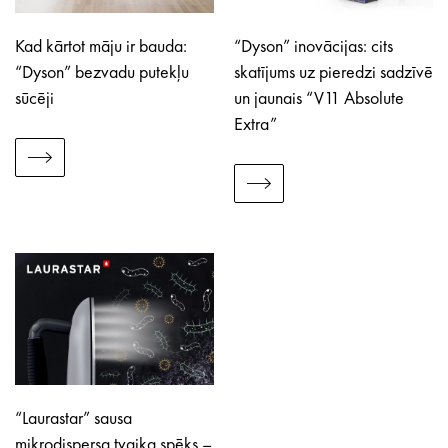
Kad kārtot māju ir bauda:
“Dyson” inovācijas: cits
“Dyson” bezvadu putekļu
skatījums uz pieredzi sadzīvē
sūcēji
un jaunais “V11 Absolute
Extra”
“Laurastar” sausa
mikrodispersa tvaika spēks –