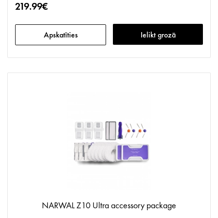
219.99€
Apskatīties
Ielikt grozā
NARWAL Z10 Ultra accessory package