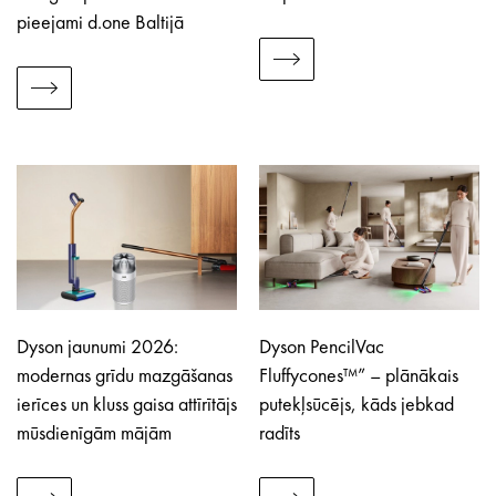
pieejami d.one Baltijā
Dyson jaunumi 2026:
Dyson PencilVac
modernas grīdu mazgāšanas
Fluffycones™” – plānākais
ierīces un kluss gaisa attīrītājs
putekļsūcējs, kāds jebkad
mūsdienīgām mājām
radīts