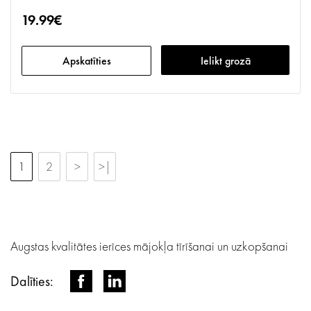
19.99€
Apskatīties
Ielikt grozā
1
2
>
>|
Augstas kvalitātes ierīces mājokļa tīrīšanai un uzkopšanai
Dalīties: