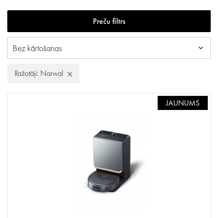
Preču filtrs
Ražotāji: Narwal
JAUNUMS