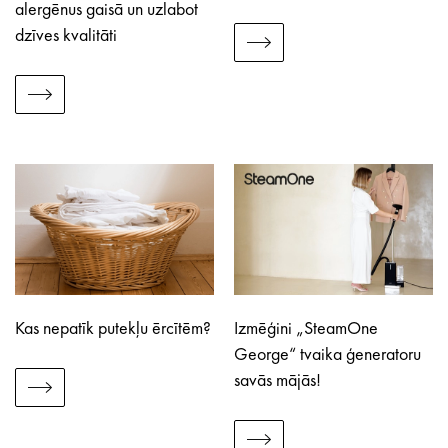
alergēnus gaisā un uzlabot
dzīves kvalitāti
Kas nepatīk putekļu ērcītēm?
Izmēģini „SteamOne
George“ tvaika ģeneratoru
savās mājās!