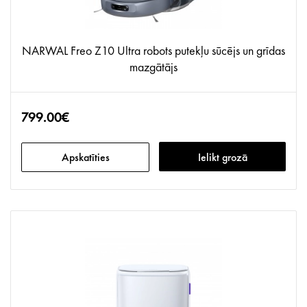
NARWAL Freo Z10 Ultra robots putekļu sūcējs un grīdas
mazgātājs
799.00€
Apskatīties
Ielikt grozā