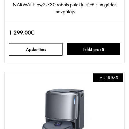
NARWAL Flow2-X30 robots putekļu sūcējs un grīdas
mazgātājs
1 299.00€
Apskatīties
Ielikt grozā
JAUNUMS