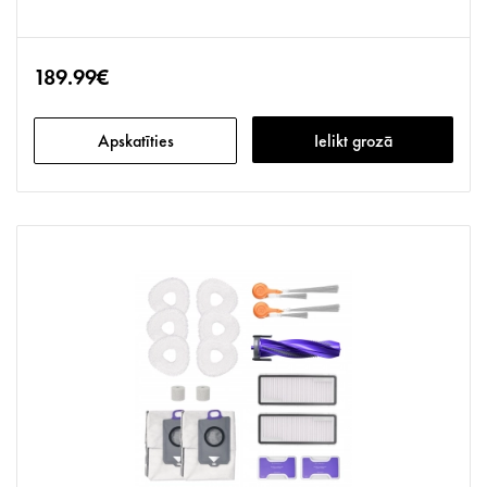
189.99€
Apskatīties
Ielikt grozā