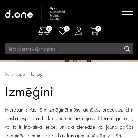
0
0
0
Sākumlapa
Izmēģini
Izmēģini
Interesanti? Aicinām izmēģināt mūsu jaunākos produktus. Šī ir
lieliska iespēja atklāt ko jaunu un aizraujošu. Neatkarīgi no tā,
vai tā ir inovatīva ierīce, unikāla pieredze vai jauna garšas
kombinācija, mums ir kaut kas, kas apmierinās jūsu ziņkāri.