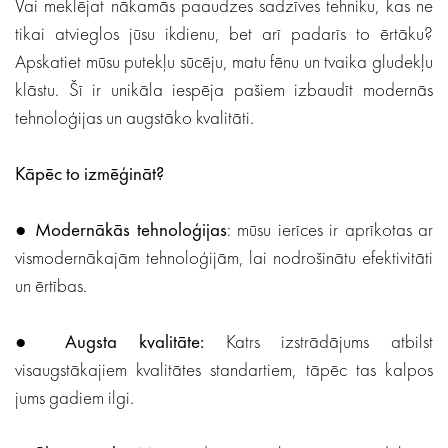
Vai meklējat nākamās paaudzes sadzīves tehniku, kas ne
tikai atvieglos jūsu ikdienu, bet arī padarīs to ērtāku?
Apskatiet mūsu putekļu sūcēju, matu fēnu un tvaika gludekļu
klāstu. Šī ir unikāla iespēja pašiem izbaudīt modernās
tehnoloģijas un augstāko kvalitāti.
Kāpēc to izmēģināt?
●
Modernākās tehnoloģijas
: mūsu ierīces ir aprīkotas ar
vismodernākajām tehnoloģijām, lai nodrošinātu efektivitāti
un ērtības.
●
Augsta kvalitāte:
Katrs izstrādājums atbilst
visaugstākajiem kvalitātes standartiem, tāpēc tas kalpos
jums gadiem ilgi.