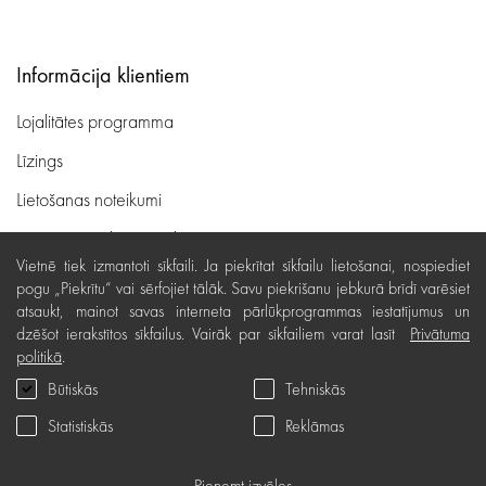
Informācija klientiem
Lojalitātes programma
Līzings
Lietošanas noteikumi
Preču piegāde, apmaksa
Vietnē tiek izmantoti sīkfaili. Ja piekrītat sīkfailu lietošanai, nospiediet
Bezmaksas preču atgriešana
pogu „Piekrītu“ vai sērfojiet tālāk. Savu piekrišanu jebkurā brīdī varēsiet
atsaukt, mainot savas interneta pārlūkprogrammas iestatījumus un
Preču kvalitātes garantija
dzēšot ierakstītos sīkfailus. Vairāk par sīkfailiem varat lasīt
Privātuma
Dāvanu kartes noteikumi
politikā
.
Būtiskās
Tehniskās
Serviss
Statistiskās
Reklāmas
Privātuma politika
Dāvanu karte
Pieņemt izvēles