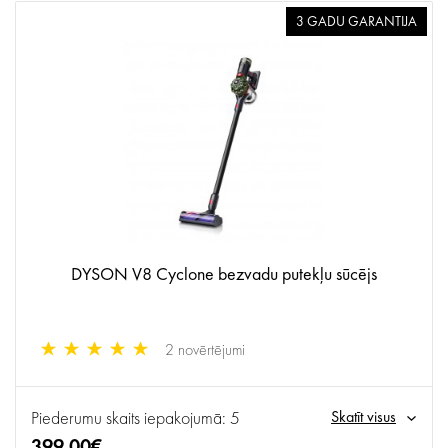
3 GADU GARANTIJA
DYSON V8 Cyclone bezvadu putekļu sūcējs
2 novērtējumi
Piederumu skaits iepakojumā: 5
Skatīt visus
399.00€