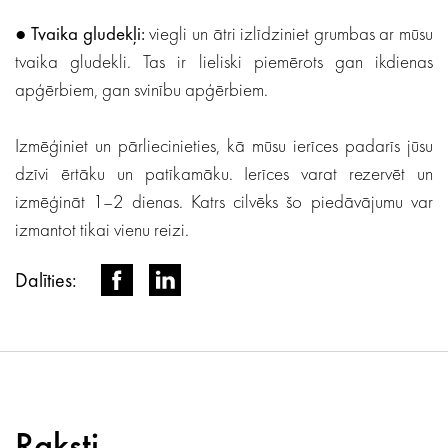
●
Tvaika gludekļi:
viegli un ātri izlīdziniet grumbas ar mūsu
tvaika gludekli. Tas ir lieliski piemērots gan ikdienas
apģērbiem, gan svinību apģērbiem.
Izmēģiniet un pārliecinieties, kā mūsu ierīces padarīs jūsu
dzīvi ērtāku un patīkamāku. Ierīces varat rezervēt un
izmēģināt 1–2 dienas. Katrs cilvēks šo piedāvājumu var
izmantot tikai vienu reizi.
Dalīties:
Raksti