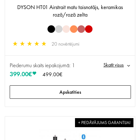
DYSON HT01 Airstrait matu taisnotājs, keramikas
rozā/rozā zelta
20 novērtējumi
Piederumu skaits iepakojumā: 1
Skatīt visus
399.00€
499.00€
Apskatīties
+ PIEDĀVĀJUMS GARANTIJAI