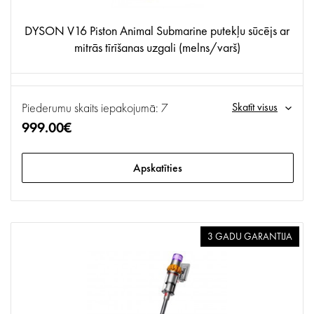
DYSON V16 Piston Animal Submarine putekļu sūcējs ar
mitrās tīrīšanas uzgali (melns/varš)
Piederumu skaits iepakojumā: 7
Skatīt visus
999.00€
Apskatīties
3 GADU GARANTIJA