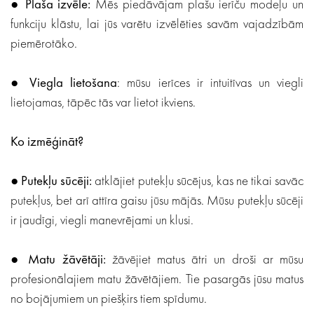
●
Plaša izvēle:
Mēs piedāvājam plašu ierīču modeļu un
funkciju klāstu, lai jūs varētu izvēlēties savām vajadzībām
piemērotāko.
●
Viegla lietošana
: mūsu ierīces ir intuitīvas un viegli
lietojamas, tāpēc tās var lietot ikviens.
Ko izmēģināt?
●
Putekļu sūcēji:
atklājiet putekļu sūcējus, kas ne tikai savāc
putekļus, bet arī attīra gaisu jūsu mājās. Mūsu putekļu sūcēji
ir jaudīgi, viegli manevrējami un klusi.
●
Matu žāvētāji:
žāvējiet matus ātri un droši ar mūsu
profesionālajiem matu žāvētājiem. Tie pasargās jūsu matus
no bojājumiem un piešķirs tiem spīdumu.