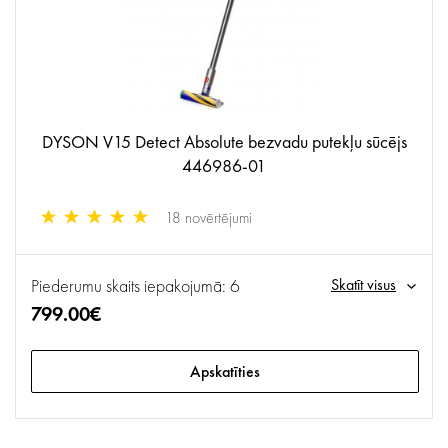
DYSON V15 Detect Absolute bezvadu putekļu sūcējs
446986-01
18 novērtējumi
Piederumu skaits iepakojumā: 6
Skatīt visus
799.00€
Apskatīties