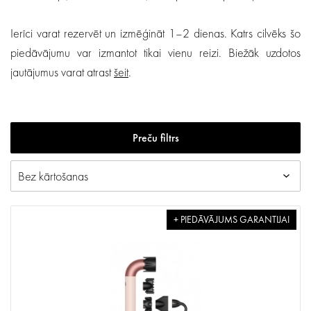
Ierīci varat rezervēt un izmēģināt 1–2 dienas. Katrs cilvēks šo
piedāvājumu var izmantot tikai vienu reizi. Biežāk uzdotos
jautājumus varat atrast
šeit
.
Preču filtrs
+ PIEDĀVĀJUMS GARANTIJAI