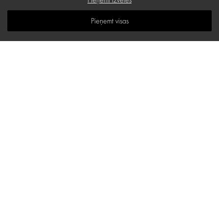
B.U.J.
Pieņemt visas
Zināšanu telpa
Vietnes karte
d.one salons
Stabu iela 18 B, Rīga
E-pasta adrese:
hello@d-one.lv
Tālr.:
+371 27 544 644
I - V: 10:00 - 19:00
VI: 11:00 - 16:00
Kā pie mums nokļūt