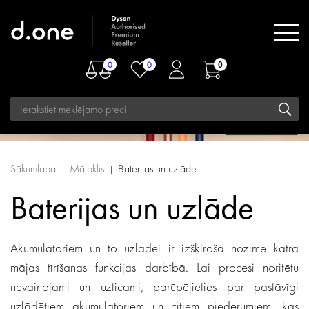
0
0
0
Sākumlapa
Mājoklis
Baterijas un uzlāde
Baterijas un uzlāde
Akumulatoriem un to uzlādei ir izšķiroša nozīme katrā
mājas tīrīšanas funkcijas darbībā. Lai procesi noritētu
nevainojami un uzticami, parūpējieties par pastāvīgi
uzlādētiem akumulatoriem un citiem piederumiem, kas