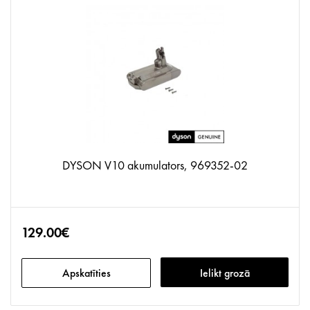
DYSON V10 akumulators, 969352-02
129.00€
Apskatīties
Ielikt grozā