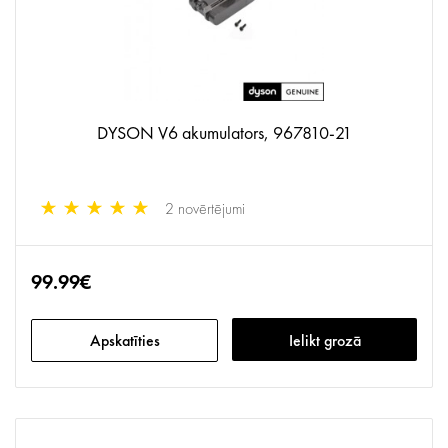
DYSON V6 akumulators, 967810-21
2 novērtējumi
99.99€
Apskatīties
Ielikt grozā