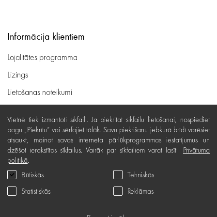
Informācija klientiem
Lojalitātes programma
Līzings
Lietošanas noteikumi
Preču piegāde, apmaksa
Vietnē tiek izmantoti sīkfaili. Ja piekrītat sīkfailu lietošanai, nospiediet
Bezmaksas preču atgriešana
pogu „Piekrītu“ vai sērfojiet tālāk. Savu piekrišanu jebkurā brīdī varēsiet
atsaukt, mainot savas interneta pārlūkprogrammas iestatījumus un
Preču kvalitātes garantija
dzēšot ierakstītos sīkfailus. Vairāk par sīkfailiem varat lasīt
Privātuma
politikā
.
Dāvanu kartes noteikumi
Būtiskās
Tehniskās
Serviss
Statistiskās
Reklāmas
Privātuma politika
Dāvanu karte