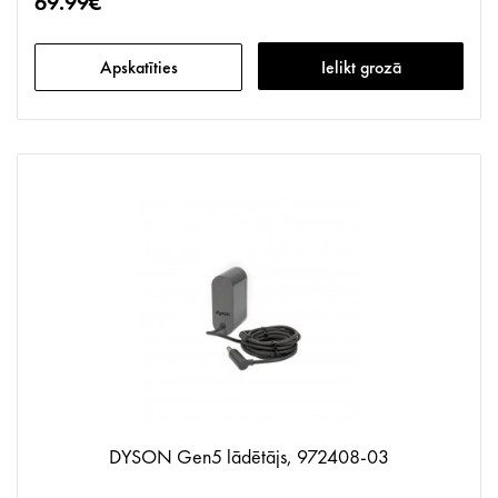
69.99€
Apskatīties
Ielikt grozā
DYSON Gen5 lādētājs, 972408-03