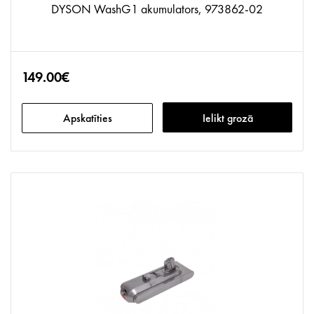
DYSON WashG1 akumulators, 973862-02
149.00€
Apskatīties
Ielikt grozā