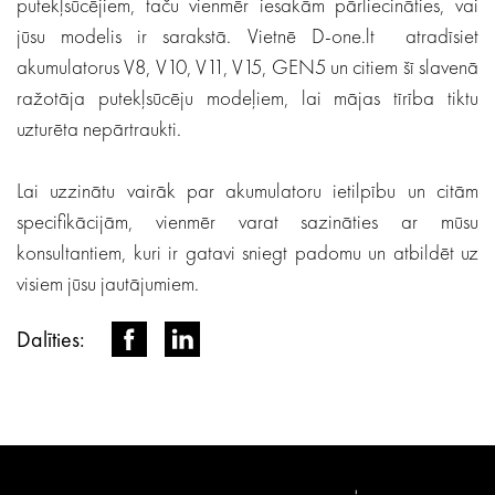
putekļsūcējiem, taču vienmēr iesakām pārliecināties, vai
jūsu modelis ir sarakstā. Vietnē D-one.lt atradīsiet
akumulatorus V8, V10, V11, V15, GEN5 un citiem šī slavenā
ražotāja putekļsūcēju modeļiem, lai mājas tīrība tiktu
uzturēta nepārtraukti.
Lai uzzinātu vairāk par akumulatoru ietilpību un citām
specifikācijām, vienmēr varat sazināties ar mūsu
konsultantiem, kuri ir gatavi sniegt padomu un atbildēt uz
visiem jūsu jautājumiem.
Dalīties: