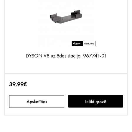
DYSON V8 uzlādes stacija, 967741-01
39.99€
Apskatīties
Ielikt grozā