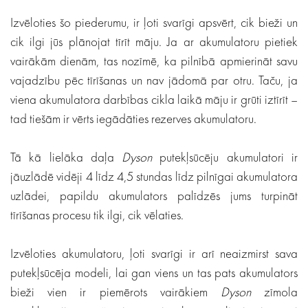
Izvēloties šo piederumu, ir ļoti svarīgi apsvērt, cik bieži un
cik ilgi jūs plānojat tīrīt māju. Ja ar akumulatoru pietiek
vairākām dienām, tas nozīmē, ka pilnībā apmierināt savu
vajadzību pēc tīrīšanas un nav jādomā par otru. Taču, ja
viena akumulatora darbības cikla laikā māju ir grūti iztīrīt –
tad tiešām ir vērts iegādāties rezerves akumulatoru.
Tā kā lielāka daļa
Dyson
putekļsūcēju akumulatori ir
jāuzlādē vidēji 4 līdz 4,5 stundas līdz pilnīgai akumulatora
uzlādei, papildu akumulators palīdzēs jums turpināt
tīrīšanas procesu tik ilgi, cik vēlaties.
Izvēloties akumulatoru, ļoti svarīgi ir arī neaizmirst sava
putekļsūcēja modeli, lai gan viens un tas pats akumulators
bieži vien ir piemērots vairākiem
Dyson
zīmola