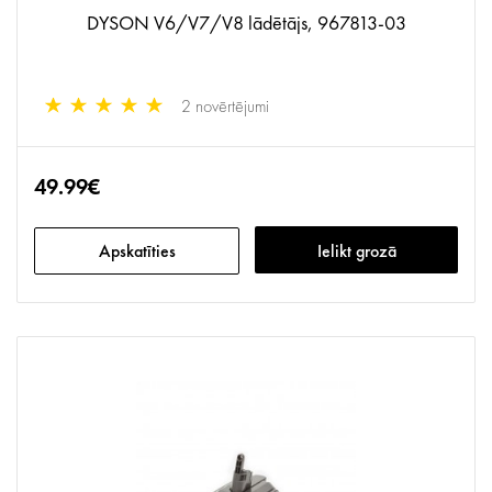
DYSON V6/V7/V8 lādētājs, 967813-03
2 novērtējumi
49.99€
Apskatīties
Ielikt grozā