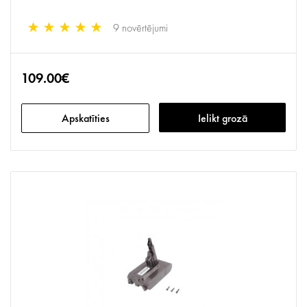
9 novērtējumi
109.00€
Apskatīties
Ielikt grozā