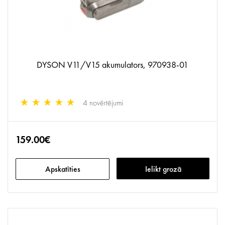
DYSON V11/V15 akumulators, 970938-01
4 novērtējumi
159.00€
Apskatīties
Ielikt grozā