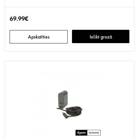
69.99€
Apskatīties
Ielikt grozā