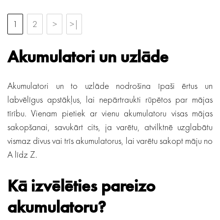
1
2
>
>|
Akumulatori un uzlāde
Akumulatori un to uzlāde nodrošina īpaši ērtus un
labvēlīgus apstākļus, lai nepārtraukti rūpētos par mājas
tīrību. Vienam pietiek ar vienu akumulatoru visas mājas
sakopšanai, savukārt cits, ja varētu, atvilktnē uzglabātu
vismaz divus vai trīs akumulatorus, lai varētu sakopt māju no
A līdz Z.
Kā izvēlēties pareizo
akumulatoru?