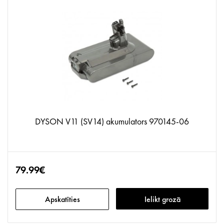
DYSON V11 (SV14) akumulators 970145-06
79.99€
Apskatīties
Ielikt grozā