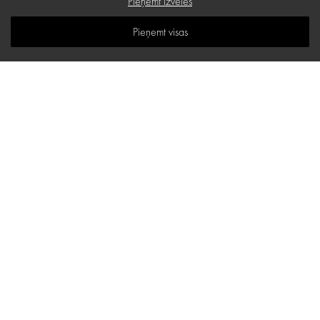
Pieņemt izvēles
B.U.J.
Pieņemt visas
Zināšanu telpa
Vietnes karte
d.one salons
Stabu iela 18 B, Rīga
E-pasta adrese:
hello@d-one.lv
Tālr.:
+371 27 544 644
I - V: 10:00 - 19:00
VI: 11:00 - 16:00
Kā pie mums nokļūt