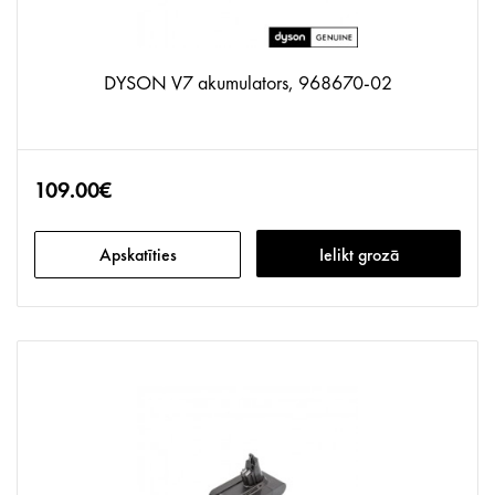
DYSON V7 akumulators, 968670-02
109.00€
Apskatīties
Ielikt grozā