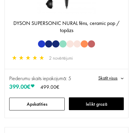
DYSON SUPERSONIC NURAL fēns, ceramic pop /
topāzs
2 novērtējumi
Piederumu skaits iepakojumā: 5
Skatīt visus
399.00€
499.00€
Apskatīties
Ielikt grozā