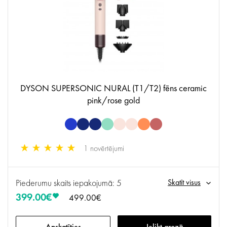
DYSON SUPERSONIC NURAL (T1/T2) fēns ceramic
pink/rose gold
1 novērtējumi
Piederumu skaits iepakojumā: 5
Skatīt visus
399.00€
499.00€
Apskatīties
Ielikt grozā