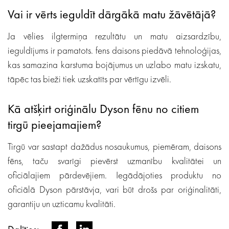
Vai ir vērts ieguldīt dārgākā matu žāvētājā?
Ja vēlies ilgtermiņa rezultātu un matu aizsardzību,
ieguldījums ir pamatots. fens daisons piedāvā tehnoloģijas,
kas samazina karstuma bojājumus un uzlabo matu izskatu,
tāpēc tas bieži tiek uzskatīts par vērtīgu izvēli.
Kā atšķirt oriģinālu Dyson fēnu no citiem
tirgū pieejamajiem?
Tirgū var sastapt dažādus nosaukumus, piemēram, daisons
fēns, taču svarīgi pievērst uzmanību kvalitātei un
oficiālajiem pārdevējiem. Iegādājoties produktu no
oficiālā Dyson pārstāvja, vari būt drošs par oriģinalitāti,
garantiju un uzticamu kvalitāti.