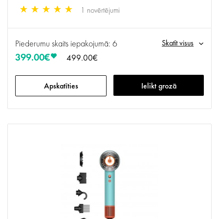
1 novērtējumi
Piederumu skaits iepakojumā: 6
Skatīt visus
399.00€
499.00€
Apskatīties
Ielikt grozā