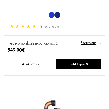
8 novērtējumi
Piederumu skaits iepakojumā: 5
Skatīt visus
549.00€
Apskatīties
Ielikt grozā