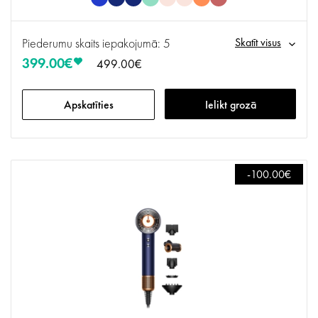
Piederumu skaits iepakojumā: 5
Skatīt visus
399.00€
499.00€
Apskatīties
Ielikt grozā
-100.00€