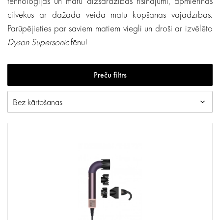
tehnoloģijas un matu aizsardzības risinājumi, apmierinās
cilvēkus ar dažāda veida matu kopšanas vajadzības.
Parūpējieties par saviem matiem viegli un droši ar izvēlēto
Dyson
Supersonic
fēnu!
Preču filtrs