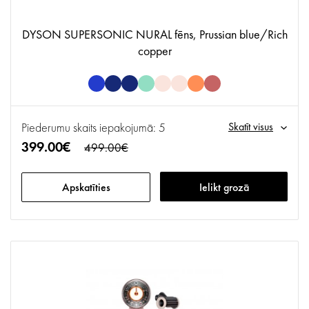
DYSON SUPERSONIC NURAL fēns, Prussian blue/Rich
copper
Piederumu skaits iepakojumā: 5
Skatīt visus
399.00€
499.00€
Apskatīties
Ielikt grozā