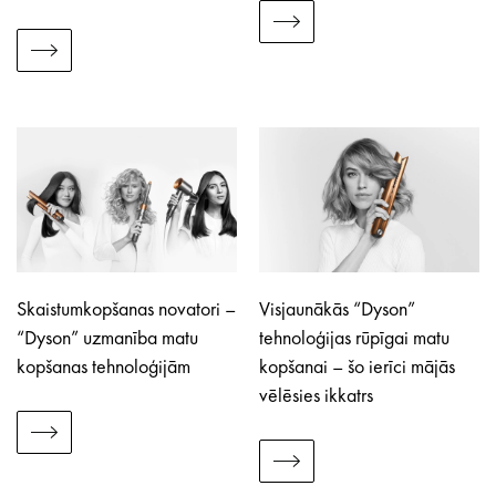
Skaistumkopšanas novatori –
Visjaunākās “Dyson”
“Dyson” uzmanība matu
tehnoloģijas rūpīgai matu
kopšanas tehnoloģijām
kopšanai – šo ierīci mājās
vēlēsies ikkatrs