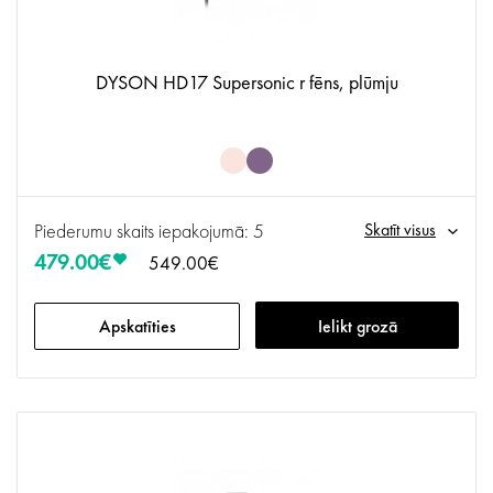
DYSON HD17 Supersonic r fēns, plūmju
Piederumu skaits iepakojumā: 5
Skatīt visus
479.00€
549.00€
Apskatīties
Ielikt grozā