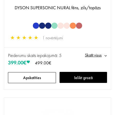
DYSON SUPERSONIC NURAL fēns, zils/topāzs
1 novērtējumi
Piederumu skaits iepakojumā: 5
Skatīt visus
399.00€
499.00€
Apskatīties
Ielikt grozā