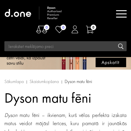
0
0
0
Sākumlapa
Skaistumkopšana
Dyson matu fēni
Dyson matu fēni
Dyson
matu fēni – ikvienam, kurš vēlas perfekta izskata
matus veidot mājās! Ierīces, kuru pamatā ir jaunākās