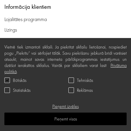
Informācija klientiem
Lojalitātes programma
Līzings
Lietošanas noteikumi
Vietnē tiek izmantoti sīkfaili. Ja piekrītat sīkfailu lietošanai, nospiediet
Preču piegāde, apmaksa
pogu „Piekrītu“ vai sērfojiet tālāk. Savu piekrišanu jebkurā brīdī varēsiet
atsaukt, mainot savas interneta pārlūkprogrammas iestatījumus un
Bezmaksas preču atgriešana
dzēšot ierakstītos sīkfailus. Vairāk par sīkfailiem varat lasīt
Privātuma
politikā
.
Preču kvalitātes garantija
Būtiskās
Tehniskās
Dāvanu kartes noteikumi
Statistiskās
Reklāmas
Serviss
Privātuma politika
Pieņemt izvēles
Dāvanu karte
Pieņemt visas
B.U.J.