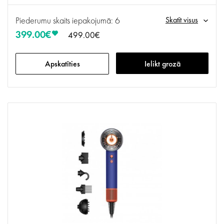
Piederumu skaits iepakojumā: 6
Skatīt visus
399.00€
499.00€
Apskatīties
Ielikt grozā