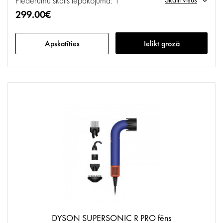
Piederumu skaits iepakojumā: 1
299.00€
Apskatīties
Ielikt grozā
DYSON SUPERSONIC R PRO fēns