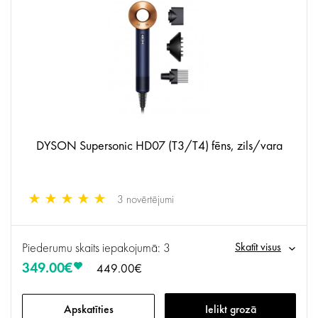
DYSON Supersonic HD07 (T3/T4) fēns, zils/vara
3 novērtējumi
Piederumu skaits iepakojumā: 3
Skatīt visus
349.00€
449.00€
Apskatīties
Ielikt grozā