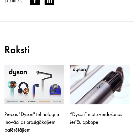
Dalīties:
Raksti
Piecas "Dyson" tehnoloģiju
“Dyson” matu veidošanas
inovācijas prasīgākajiem
ierīču apkope
patērētājiem