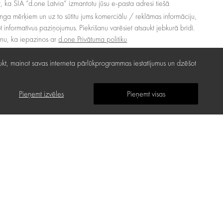
at, ka SIA “d.one Latvia“ izmantotu jūsu e-pasta adresi tiešā
nga mērķiem un uz to sūtītu jums komerciālu / reklāmas informāciju,
ot informatīvus paziņojumus. Piekrišanu varēsiet atsaukt jebkurā brīdī.
inu, ka iepazinos ar
d.one Privātuma politiku
 atsaukt, mainot savas interneta pārlūkprogrammas iestatījumus un dzēšot
Pieņemt izvēles
Pieņemt visas