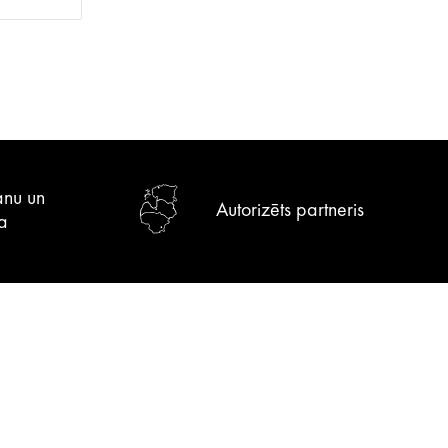
anu un
Autorizēts partneris
a