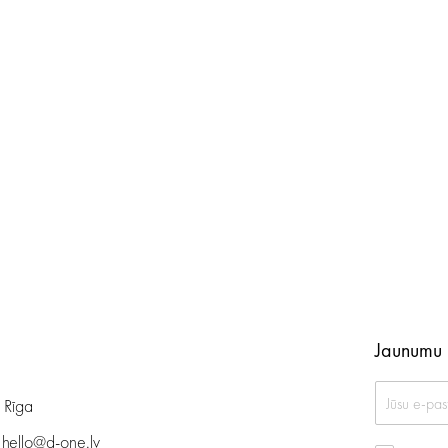
Jaunumu 
, Rīga
:
hello@d-one.lv