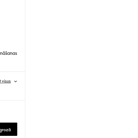
nāšanas
t visus
 grozā