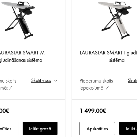
AURASTAR SMART M
LAURASTAR SMART I gludi
gludināšanas sistēma
sistēma
u skaits
Skatīt visus
Piederumu skaits
Skatī
umā: 7
iepakojumā: 7
.00€
1 499.00€
tīties
Ielikt grozā
Apskatīties
Ielikt