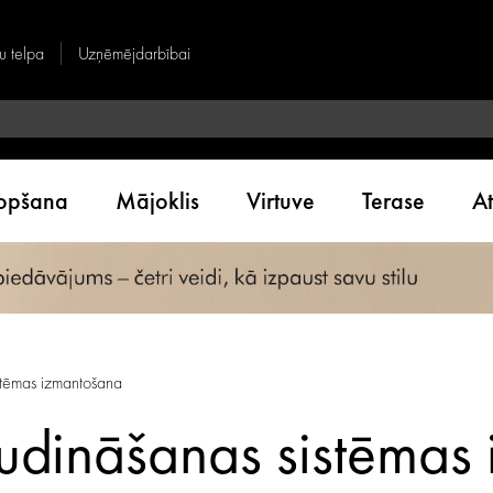
u telpa
Uzņēmējdarbībai
kopšana
Mājoklis
Virtuve
Terase
A
istēmas izmantošana
gludināšanas sistēma