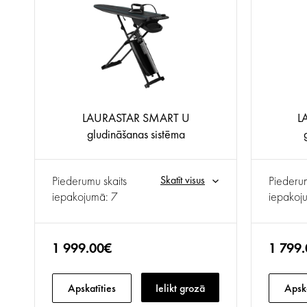
LAURASTAR SMART U
L
gludināšanas sistēma
Piederumu skaits
Skatīt visus
Piederum
iepakojumā: 7
iepakoj
1 999.00€
1 799
Apskatīties
Ielikt grozā
Apska