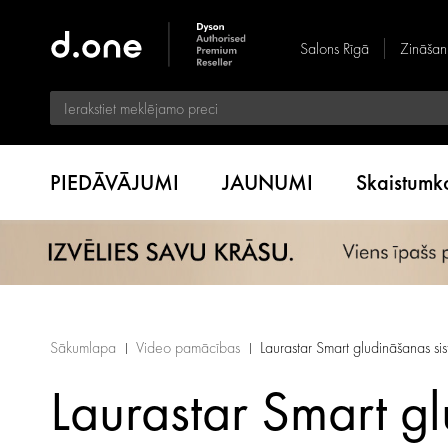
Salons Rīgā
Zināšan
PIEDĀVĀJUMI
JAUNUMI
Skaistum
Sākumlapa
Video pamācības
Laurastar Smart gludināšanas s
Laurastar Smart 