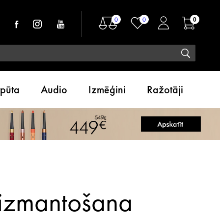
0
0
0
tpūta
Audio
Izmēģini
Ražotāji
s izmantošana