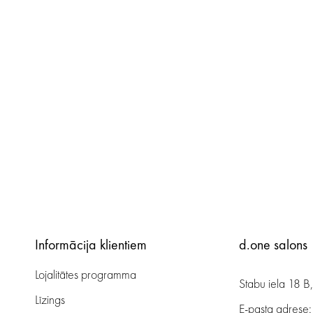
Informācija klientiem
d.one salons
Lojalitātes programma
Stabu iela 18 B
Līzings
E-pasta adrese