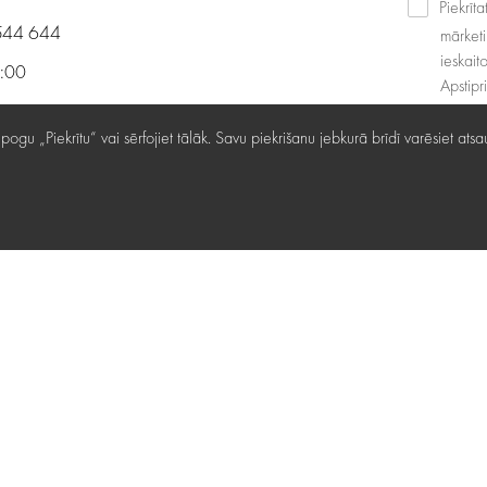
Piekrīt
544 644
mārketi
ieskait
9:00
Apstipr
00
ediet pogu „Piekrītu“ vai sērfojiet tālāk. Savu piekrišanu jebkurā brīdī varēsiet
s nokļūt
“ rekvizīti ›