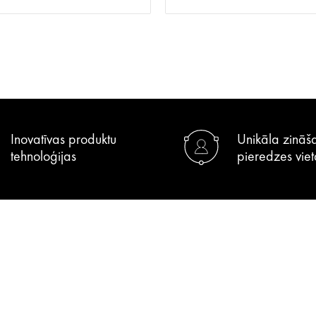
Inovatīvas produktu
Unikāla zināš
tehnoloģijas
pieredzes viet