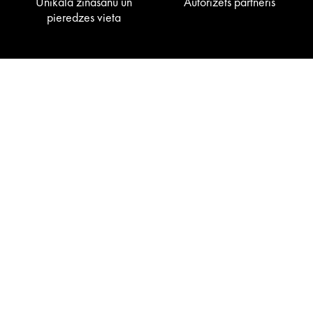
Unikāla zināšanu un
Autorizēts partneris
pieredzes vieta