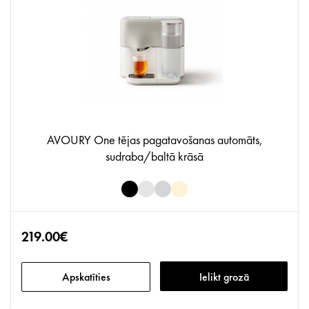
AVOURY One tējas pagatavošanas automāts,
sudraba/baltā krāsā
219.00€
Apskatīties
Ielikt grozā