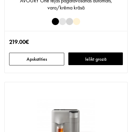
AVOURY One tējas pagatavošanas automāts,
vara/krēma krāsā
219.00€
Apskatīties
Ielikt grozā