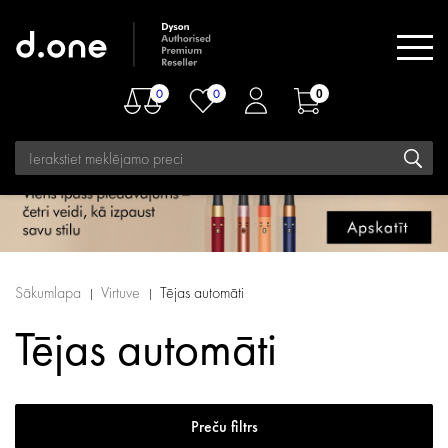
0
0
0
Sākumlapa
Virtuve
Tējas automāti
Tējas automāti
Preču filtrs