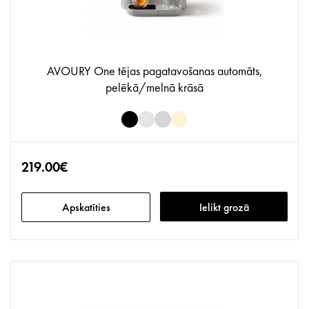
AVOURY One tējas pagatavošanas automāts,
pelēkā/melnā krāsā
219.00€
Apskatīties
Ielikt grozā