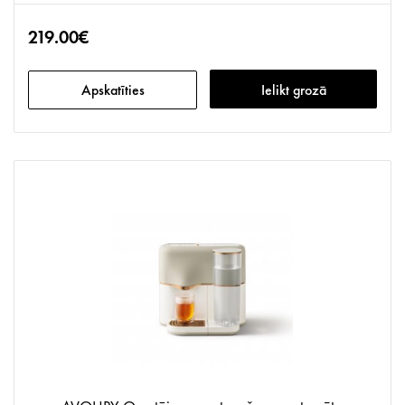
219.00€
Apskatīties
Ielikt grozā