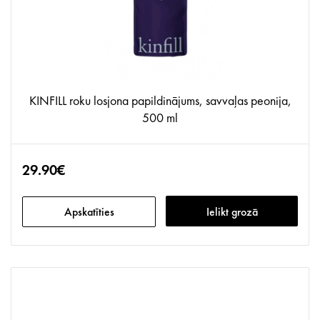
KINFILL roku losjona papildinājums, savvaļas peonija,
500 ml
29.90€
Apskatīties
Ielikt grozā