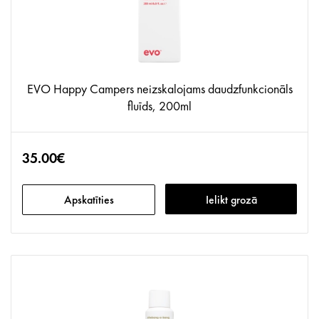
EVO Happy Campers neizskalojams daudzfunkcionāls
fluīds, 200ml
35.00€
Apskatīties
Ielikt grozā