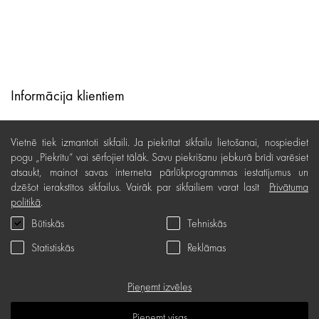
Informācija klientiem
Lojalitātes programma
Vietnē tiek izmantoti sīkfaili. Ja piekrītat sīkfailu lietošanai, nospiediet
Līzings
pogu „Piekrītu“ vai sērfojiet tālāk. Savu piekrišanu jebkurā brīdī varēsiet
atsaukt, mainot savas interneta pārlūkprogrammas iestatījumus un
Lietošanas noteikumi
dzēšot ierakstītos sīkfailus. Vairāk par sīkfailiem varat lasīt
Privātuma
politikā
.
Preču piegāde, apmaksa
Būtiskās
Tehniskās
Bezmaksas preču atgriešana
Statistiskās
Reklāmas
Preču kvalitātes garantija
Dāvanu kartes noteikumi
Pieņemt izvēles
Serviss
Pieņemt visas