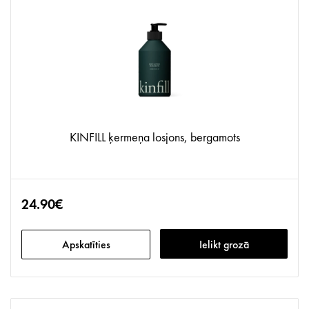
KINFILL ķermeņa losjons, bergamots
24.90€
Apskatīties
Ielikt grozā