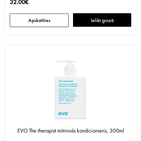
32.00€
Apskatīties
Ielikt grozā
EVO The therapist mitrinošs kondicionieris, 300ml