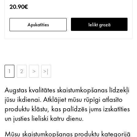
20.90€
Apskatīties
Ielikt grozā
1
2
>
>|
Augstas kvalitātes skaistumkopšanas līdzekļi
jūsu ikdienai. Atklājiet mūsu rūpīgi atlasīto
produktu klāstu, kas palīdzēs jums izskatīties
un justies lieliski katru dienu.
Mūsu skaistumkopšanas produktu kategorijā