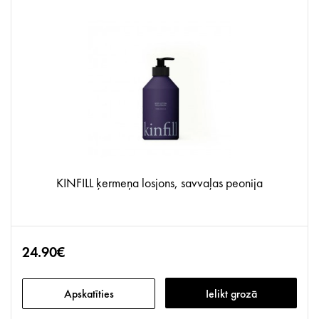
KINFILL ķermeņa losjons, savvaļas peonija
24.90€
Apskatīties
Ielikt grozā