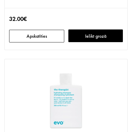
32.00€
Apskatīties
Ielikt grozā