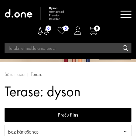
0
0
0
Sākumlapa
Terase
Terase: dyson
Preču filtrs