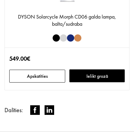
DYSON Solarcycle Morph CD06 galda lampa,
balta/sudraba
549.00€
Apskatīties
Ielikt grozā
Dalīties: