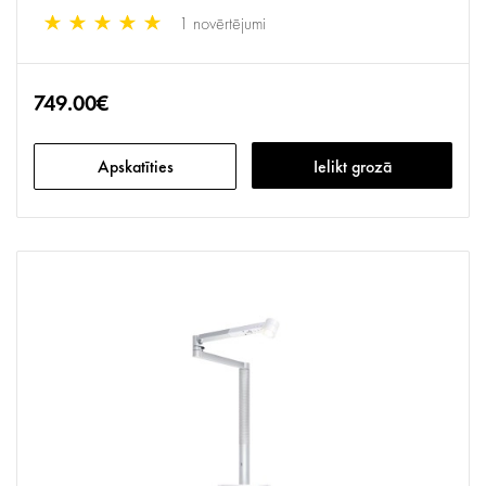
1 novērtējumi
749.00€
Apskatīties
Ielikt grozā