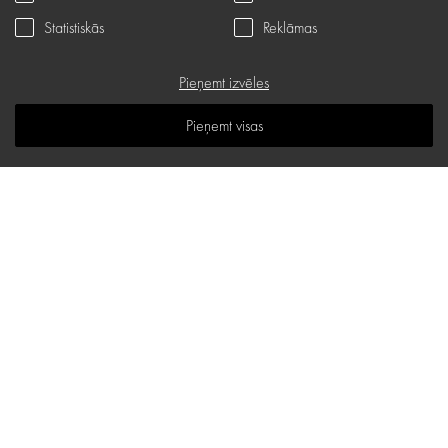
Serviss
Statistiskās
Reklāmas
Privātuma politika
Dāvanu karte
Pieņemt izvēles
B.U.J.
Pieņemt visas
Zināšanu telpa
Vietnes karte
d.one salons
Stabu iela 18 B, Rīga
E-pasta adrese:
hello@d-one.lv
Tālr.:
+371 27 544 644
I - V: 10:00 - 19:00
VI: 11:00 - 16:00