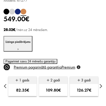
Modelis: 411277
549.00€
28.02€
/mėn.uz 24 mēnešiem.
Līzinga piedāvājums
›
Pagariniet savu 24 mēnešu garantiju
Premium
pagarinātā
garantija
Premium
1 gads
2 gadi
3 gadi
82.35€
109.80€
126.27€