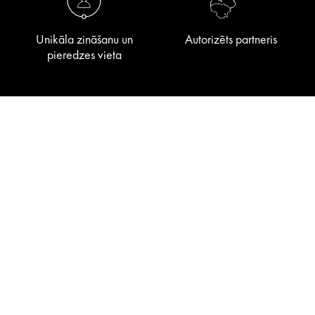
Unikāla zināšanu un
Autorizēts partneris
pieredzes vieta