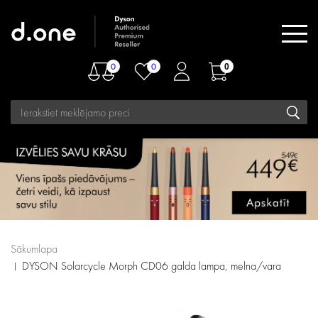
0
0
0
Sākumlapa
DYSON Solarcycle Morph CD06 galda lampa, melna/vara