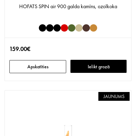
HOFATS SPIN air 900 galda kamīns, ozolkoka
159.00€
Apskatīties
Ielikt grozā
JAUNUMS