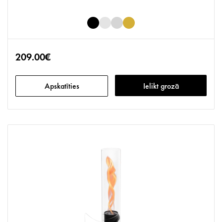
209.00€
Apskatīties
Ielikt grozā