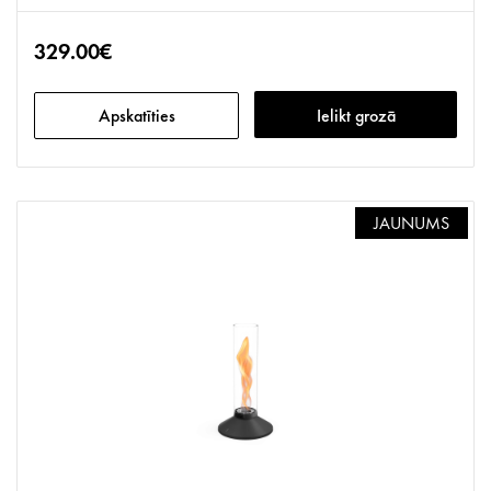
329.00€
Apskatīties
Ielikt grozā
JAUNUMS