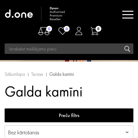
0
0
0
Sākumlapa
Terase
Galda kamīni
Galda kamīni
Preču filtrs