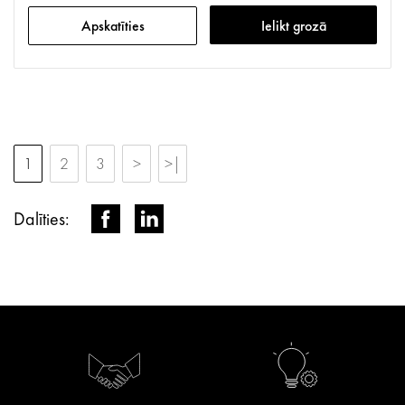
Apskatīties
Ielikt grozā
1
2
3
>
>|
Dalīties: