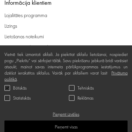
Informācija klientiem
Lojalitātes programma
Līzings
Lietošanas noteikumi
Preču piegāde, apmaksa
Vietnē tiek izmantoti sīkfaili. Ja piekrītat sīkfailu lietošanai, nospiediet
Bezmaksas preču atgriešana
pogu „Piekrītu“ vai sērfojiet tālāk. Savu piekrišanu jebkurā brīdī varēsiet
atsaukt, mainot savas interneta pārlūkprogrammas iestatījumus un
Preču kvalitātes garantija
dzēšot ierakstītos sīkfailus. Vairāk par sīkfailiem varat lasīt
Privātuma
Dāvanu kartes noteikumi
politikā
.
Būtiskās
Tehniskās
Serviss
Statistiskās
Reklāmas
Privātuma politika
Dāvanu karte
Pieņemt izvēles
B.U.J.
Pieņemt visas
Zināšanu telpa