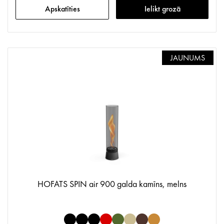
Apskatīties
Ielikt grozā
JAUNUMS
HOFATS SPIN air 900 galda kamīns, melns