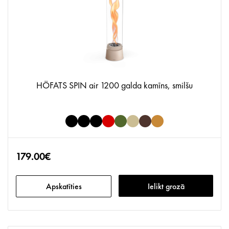
HÖFATS SPIN air 1200 galda kamīns, smilšu
179.00€
Apskatīties
Ielikt grozā