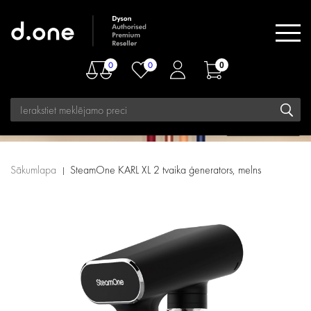
0
0
0
Sākumlapa
SteamOne KARL XL 2 tvaika ģenerators, melns