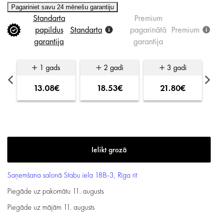
Pagariniet savu 24 mēnešu garantiju
Standarta
Premium
papildus
Standarta
pagarinātā
Premium
garantija
garantija
1 gads
2 gadi
3 gadi
13.08€
18.53€
21.80€
Saņemšana salonā
Stabu iela 18B-3, Rīga
rīt
Piegāde uz pakomātu
11. augusts
Piegāde uz mājām
11. augusts