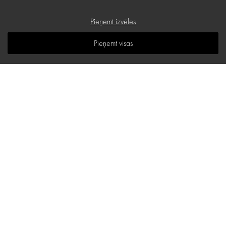
Dāvanu karte
Pieņemt izvēles
B.U.J.
Pieņemt visas
Zināšanu telpa
Vietnes karte
d.one salons
Stabu iela 18 B, Rīga
E-pasta adrese:
hello@d-one.lv
Tālr.:
+371 27 544 644
I - V: 10:00 - 19:00
VI: 11:00 - 16:00