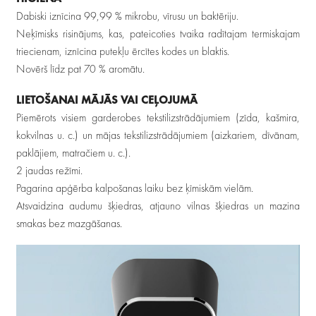
Dabiski iznīcina 99,99 % mikrobu, vīrusu un baktēriju.
Neķīmisks risinājums, kas, pateicoties tvaika radītajam termiskajam
triecienam, iznīcina putekļu ērcītes kodes un blaktis.
Novērš līdz pat 70 % aromātu.
LIETOŠANAI MĀJĀS VAI CEĻOJUMĀ
Piemērots visiem garderobes tekstilizstrādājumiem (zīda, kašmira,
kokvilnas u. c.) un mājas tekstilizstrādājumiem (aizkariem, dīvānam,
paklājiem, matračiem u. c.).
2 jaudas režīmi.
Pagarina apģērba kalpošanas laiku bez ķīmiskām vielām.
Atsvaidzina audumu šķiedras, atjauno vilnas šķiedras un mazina
smakas bez mazgāšanas.