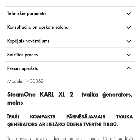
Tehniskie parametri
Konsultācija un apskate salonā
Kopējais novērtējums
Saistītas preces
Preces apraksts
Modelis: 1400362
SteamOne KARL XL 2 tvaika ģenerators,
melns
ĪPAŠI KOMPAKTS PĀRNĒSĀJAMAIS TVAIKA
ĢENERATORS AR LIELĀKO ŪDENS TVERTNI TIRGŪ.
Tas apvieno inovatīvu dizainu un izcilu jaudu, kā arī piedāvā