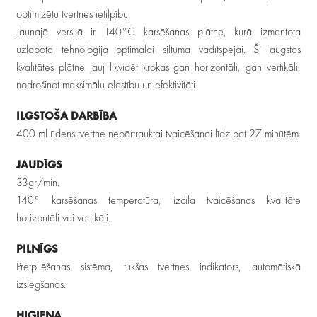
optimizētu tvertnes ietilpību.
Jaunajā versijā ir 140°C karsēšanas plātne, kurā izmantota
uzlabota tehnoloģija optimālai siltuma vadītspējai. Šī augstas
kvalitātes plātne ļauj likvidēt krokas gan horizontāli, gan vertikāli,
nodrošinot maksimālu elastību un efektivitāti.
ILGSTOŠA DARBĪBA
400 ml ūdens tvertne nepārtrauktai tvaicēšanai līdz pat 27 minūtēm.
JAUDĪGS
33gr/min.
140° karsēšanas temperatūra, izcila tvaicēšanas kvalitāte
horizontāli vai vertikāli.
PILNĪGS
Pretpilēšanas sistēma, tukšas tvertnes indikators, automātiskā
izslēgšanās.
HIGIENA