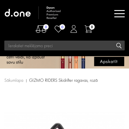
0
0
0
Sākumlapa
GIZMO RIDERS Skidrifter ragavas, rozā