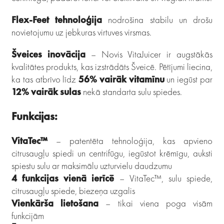
Flex-Feet tehnoloģija
nodrošina stabilu un drošu
novietojumu uz jebkuras virtuves virsmas.
Šveices inovācija
– Novis VitaJuicer ir augstākās
kvalitātes produkts, kas izstrādāts Šveicē. Pētījumi liecina,
ka tas atbrīvo līdz
56% vairāk vitamīnu
un iegūst par
12% vairāk sulas
nekā standarta sulu spiedes.
Funkcijas:
VitaTec™
– patentēta tehnoloģija, kas apvieno
citrusaugļu spiedi un centrifūgu, iegūstot krēmīgu, auksti
spiestu sulu ar maksimālu uzturvielu daudzumu
4 funkcijas vienā ierīcē
– VitaTec™, sulu spiede,
citrusaugļu spiede, biezeņa uzgalis
Vienkārša lietošana
– tikai viena poga visām
funkcijām