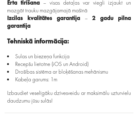
Ērta tīrīšana
– visas detaļas var viegli izjaukt un
mazgāt trauku mazgājamajā mašīnā
Izcilas kvalitātes garantija
–
2 gadu pilna
garantija
Tehniskā informācija:
Sulas un biezeņa funkcija
Recepšu lietotne (iOS un Android)
Drošības sistēma ar bloķēšanas mehānismu
Kabeļa garums: 1m
Izbaudiet veselīgāku dzīvesveidu ar maksimālu uzturvielu
daudzumu jūsu sulās!