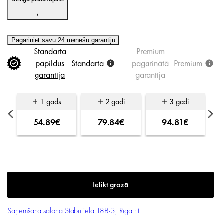
›
Pagariniet savu 24 mēnešu garantiju
Standarta
Premium
papildus
Standarta
pagarinātā
Premium
garantija
garantija
1 gads
2 gadi
3 gadi
54.89€
79.84€
94.81€
Saņemšana salonā
Stabu iela 18B-3, Rīga
rīt