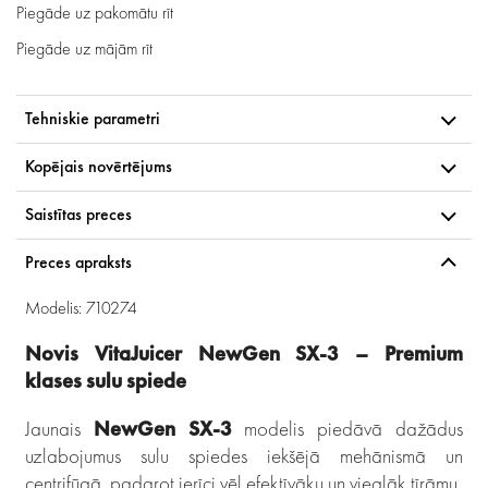
Piegāde uz pakomātu
rīt
Piegāde uz mājām
rīt
Tehniskie parametri
Kopējais novērtējums
Saistītas preces
Preces apraksts
Modelis: 710274
Novis VitaJuicer NewGen SX-3 – Premium
klases sulu spiede
Jaunais
NewGen SX-3
modelis piedāvā dažādus
uzlabojumus sulu spiedes iekšējā mehānismā un
centrifūgā, padarot ierīci vēl efektīvāku un vieglāk tīrāmu.