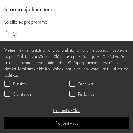
Informācija klientiem
Lojalitātes programma
Līzings
Lietošanas noteikumi
Vietnē tiek izmantoti sīkfaili. Ja piekrītat sīkfailu lietošanai, nospiediet
Preču piegāde, apmaksa
pogu „Piekrītu“ vai sērfojiet tālāk. Savu piekrišanu jebkurā brīdī varēsiet
atsaukt, mainot savas interneta pārlūkprogrammas iestatījumus un
Bezmaksas preču atgriešana
dzēšot ierakstītos sīkfailus. Vairāk par sīkfailiem varat lasīt
Privātuma
politikā
.
Preču kvalitātes garantija
Būtiskās
Tehniskās
Dāvanu kartes noteikumi
Statistiskās
Reklāmas
Serviss
Privātuma politika
Pieņemt izvēles
Dāvanu karte
Pieņemt visas
B.U.J.