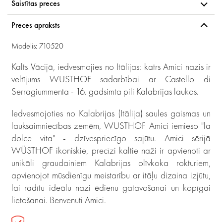
Saistītas preces
Preces apraksts
Modelis: 710520
Kalts Vācijā, iedvesmojies no Itālijas: katrs Amici nazis ir
veltījums WUSTHOF sadarbībai ar Castello di
Serragiummenta - 16. gadsimta pili Kalabrijas laukos.
Iedvesmojoties no Kalabrijas (Itālija) saules gaismas un
lauksaimniecības zemēm, WUSTHOF Amici iemieso "la
dolce vita" - dzīvespriecīgo sajūtu. Amici sērijā
WÜSTHOF ikoniskie, precīzi kaltie naži ir apvienoti ar
unikāli graudainiem Kalabrijas olīvkoka rokturiem,
apvienojot mūsdienīgu meistarību ar itāļu dizaina izjūtu,
lai radītu ideālu nazi ēdienu gatavošanai un kopīgai
lietošanai. Benvenuti Amici.