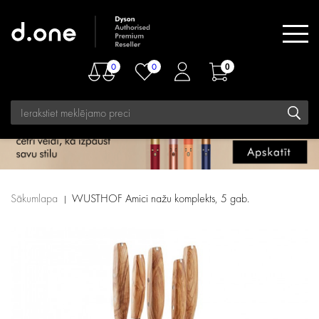
0
0
0
Sākumlapa
WUSTHOF Amici nažu komplekts, 5 gab.