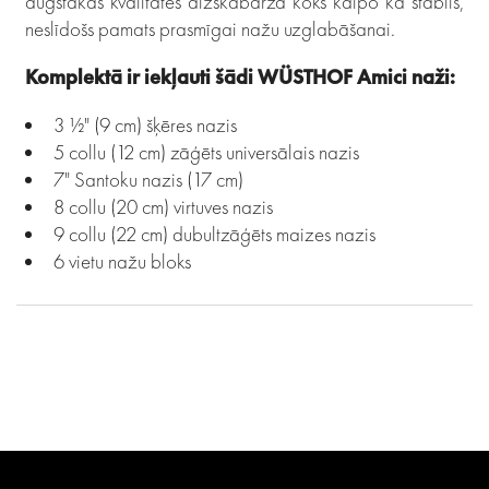
augstākās kvalitātes dižskābarža koks kalpo kā stabils,
neslīdošs pamats prasmīgai nažu uzglabāšanai.
Komplektā ir iekļauti šādi WÜSTHOF Amici naži:
3 ½" (9 cm) šķēres nazis
5 collu (12 cm) zāģēts universālais nazis
7" Santoku nazis (17 cm)
8 collu (20 cm) virtuves nazis
9 collu (22 cm) dubultzāģēts maizes nazis
6 vietu nažu bloks