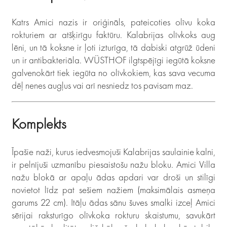
Katrs Amici nazis ir oriģināls, pateicoties olīvu koka
rokturiem ar atšķirīgu faktūru. Kalabrijas olīvkoks aug
lēni, un tā koksne ir ļoti izturīga, tā dabiski atgrūž ūdeni
un ir antibakteriāla. WÜSTHOF ilgtspējīgi iegūtā koksne
galvenokārt tiek iegūta no olīvkokiem, kas sava vecuma
dēļ nenes augļus vai arī nesniedz tos pavisam maz.
Komplekts
Īpašie naži, kurus iedvesmojuši Kalabrijas saulainie kalni,
ir pelnījuši uzmanību piesaistošu nažu bloku. Amici Villa
nažu blokā ar apaļu ādas apdari var droši un stilīgi
novietot līdz pat sešiem nažiem (maksimālais asmeņa
garums 22 cm). Itāļu ādas sānu šuves smalki izceļ Amici
sērijai raksturīgo olīvkoka rokturu skaistumu, savukārt