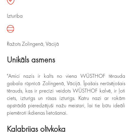
Izturība
Ražots Zolingenā, Vācijā
Unikāls asmens
"Amici nazis ir kalts no viena WÜSTHOF tērauda
gabala rūpnīcā Zolingenā, Vācijā. Īpašais nerūsējošais
tērauds, kas ir precīzi veidots WÜSTHOF kalvē, ir ļoti
ciets, izturīgs un rūsas izturīgs. Katru nazi ar rokām
apstrādā pieredzējuši nažu meistari, lai tie būtu ideāli
piemēroti ikdienas lietošanai.
Kalabrijas olīvkoka