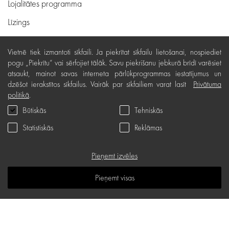
Lojalitātes programma
Līzings
Lietošanas noteikumi
Vietnē tiek izmantoti sīkfaili. Ja piekrītat sīkfailu lietošanai, nospiediet
Preču piegāde, apmaksa
pogu „Piekrītu“ vai sērfojiet tālāk. Savu piekrišanu jebkurā brīdī varēsiet
atsaukt, mainot savas interneta pārlūkprogrammas iestatījumus un
Bezmaksas preču atgriešana
dzēšot ierakstītos sīkfailus. Vairāk par sīkfailiem varat lasīt
Privātuma
politikā
.
Preču kvalitātes garantija
Būtiskās
Tehniskās
Dāvanu kartes noteikumi
Statistiskās
Reklāmas
Serviss
Privātuma politika
Pieņemt izvēles
Dāvanu karte
Pieņemt visas
B.U.J.
Zināšanu telpa
Vietnes karte