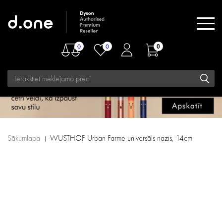
0
0
0
Sākumlapa
WUSTHOF Urban Farme universāls nazis, 14cm