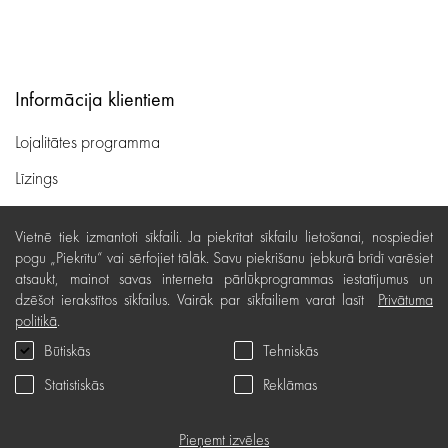
Informācija klientiem
Lojalitātes programma
Līzings
Lietošanas noteikumi
Vietnē tiek izmantoti sīkfaili. Ja piekrītat sīkfailu lietošanai, nospiediet
Preču piegāde, apmaksa
pogu „Piekrītu“ vai sērfojiet tālāk. Savu piekrišanu jebkurā brīdī varēsiet
atsaukt, mainot savas interneta pārlūkprogrammas iestatījumus un
Bezmaksas preču atgriešana
dzēšot ierakstītos sīkfailus. Vairāk par sīkfailiem varat lasīt
Privātuma
politikā
.
Preču kvalitātes garantija
Būtiskās
Tehniskās
Dāvanu kartes noteikumi
Statistiskās
Reklāmas
Serviss
Privātuma politika
Pieņemt izvēles