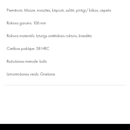
Piemērots: Maize, maizītes, kāposti, salāti, pīrāgi/ kūkas, cepetis
Roktura garums: 106 mm
Roktura materiāls: Izturīgs sintētiskais rokturis, kniedēts
Cietības pakāpe: 58 HRC
Ražošanas metode: kalts
Izmantošanas veids: Griešana