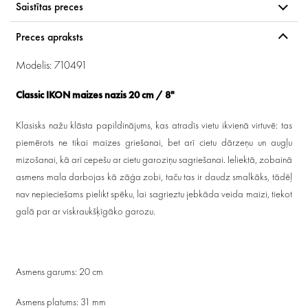
Saistītas preces
Preces apraksts
Modelis: 710491
Classic IKON maizes nazis 20 cm / 8"
Klasisks nažu klāsta papildinājums, kas atradīs vietu ikvienā virtuvē: tas
piemērots ne tikai maizes griešanai, bet arī cietu dārzeņu un augļu
mizošanai, kā arī cepešu ar cietu garoziņu sagriešanai. Ieliektā, zobainā
asmens mala darbojas kā zāģa zobi, taču tas ir daudz smalkāks, tādēļ
nav nepieciešams pielikt spēku, lai sagrieztu jebkāda veida maizi, tiekot
galā par ar viskraukšķīgāko garozu.
Asmens garums: 20 cm
Asmens platums: 31 mm