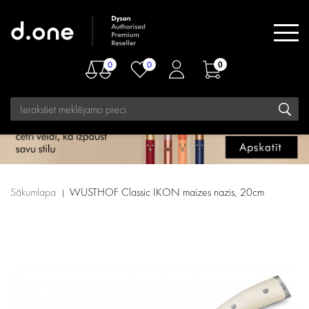
0
0
0
Sākumlapa
WUSTHOF Classic IKON maizes nazis, 20cm