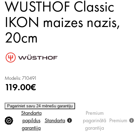
WUSTHOF Classic
IKON maizes nazis,
20cm
Modelis: 710491
119.00€
Pagariniet savu 24 mēnešu garantiju
Standarta
Premium
papildus
Standarta
pagarinātā
Premium
garantija
garantija