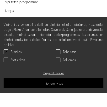
Lojalitātes programma
Līzings
Lietošanas noteikumi
Vietnē tiek izmantoti sīkfaili. Ja piekrītat sīkfailu lietošanai, nospiediet
Preču piegāde, apmaksa
pogu „Piekrītu“ vai sērfojiet tālāk. Savu piekrišanu jebkurā brīdī varēsiet
atsaukt, mainot savas interneta pārlūkprogrammas iestatījumus un
Bezmaksas preču atgriešana
dzēšot ierakstītos sīkfailus. Vairāk par sīkfailiem varat lasīt
Privātuma
politikā
.
Preču kvalitātes garantija
Būtiskās
Tehniskās
Dāvanu kartes noteikumi
Statistiskās
Reklāmas
Serviss
Privātuma politika
Pieņemt izvēles
Dāvanu karte
Pieņemt visas
B.U.J.
Zināšanu telpa
Vietnes karte