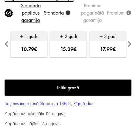
Standarta
Premium
papildus
Standarta
pagarinātā
Premium
garantija
garantija
1 gads
2 gadi
3 gadi
10.79€
15.29€
17.99€
Saņemšana salonā
Stabu iela 18B-3, Rīga
šodien
Piegāde uz pakomātu
12. augusts
Piegāde uz mājām
12. augusts