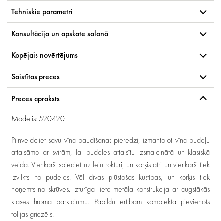
Tehniskie parametri
Konsultācija un apskate salonā
Kopējais novērtējums
Saistītas preces
Preces apraksts
Modelis: 520420
Pilnveidojiet savu vīna baudīšanas pieredzi, izmantojot vīna pudeļu
attaisāmo ar svirām, lai pudeles attaisītu izsmalcinātā un klasiskā
veidā. Vienkārši spiediet uz leju rokturi, un korķis ātri un vienkārši tiek
izvilkts no pudeles. Vēl divas plūstošas kustības, un korķis tiek
noņemts no skrūves. Izturīga lieta metāla konstrukcija ar augstākās
klases hroma pārklājumu. Papildu ērtībām komplektā pievienots
folijas griezējs.