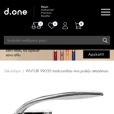
0
0
0
Sākumlapa
VINTURI V9030 tradicionālais vīna pudeļu attaisāmais