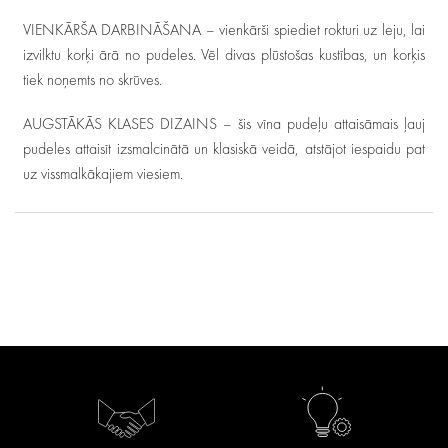
VIENKĀRŠA DARBINĀŠANA – vienkārši spiediet rokturi uz leju, lai
izvilktu korķi ārā no pudeles. Vēl divas plūstošas kustības, un korķis
tiek noņemts no skrūves.
AUGSTĀKĀS KLASES DIZAINS – šis vīna pudeļu attaisāmais ļauj
pudeles attaisīt izsmalcinātā un klasiskā veidā, atstājot iespaidu pat
uz vissmalkākajiem viesiem.