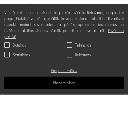
Preču piegāde, apmaksa
Vietnē tiek izmantoti sīkfaili. Ja piekrītat sīkfailu lietošanai, nospiediet
Bezmaksas preču atgriešana
pogu „Piekrītu“ vai sērfojiet tālāk. Savu piekrišanu jebkurā brīdī varēsiet
atsaukt, mainot savas interneta pārlūkprogrammas iestatījumus un
Preču kvalitātes garantija
dzēšot ierakstītos sīkfailus. Vairāk par sīkfailiem varat lasīt
Privātuma
Dāvanu kartes noteikumi
politikā
.
Būtiskās
Tehniskās
Serviss
Statistiskās
Reklāmas
Privātuma politika
Dāvanu karte
Pieņemt izvēles
B.U.J.
Pieņemt visas
Zināšanu telpa
Vietnes karte
d.one salons