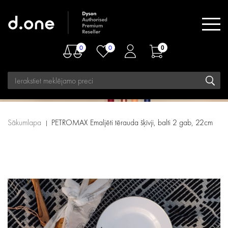
0
0
0
Sākumlapa
PETROMAX Emaljēti tērauda šķīvji, balti 2 gab, 22cm