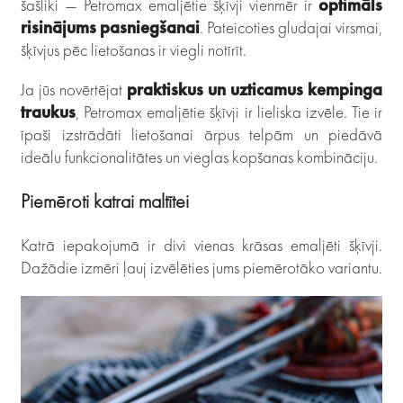
šašliki — Petromax emaljētie šķīvji vienmēr ir
optimāls
risinājums pasniegšanai
. Pateicoties gludajai virsmai,
šķīvjus pēc lietošanas ir viegli notīrīt.
Ja jūs novērtējat
praktiskus un uzticamus kempinga
traukus
, Petromax emaljētie šķīvji ir lieliska izvēle. Tie ir
īpaši izstrādāti lietošanai ārpus telpām un piedāvā
ideālu funkcionalitātes un vieglas kopšanas kombināciju.
Piemēroti katrai maltītei
Katrā iepakojumā ir divi vienas krāsas emaljēti šķīvji.
Dažādie izmēri ļauj izvēlēties jums piemērotāko variantu.