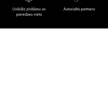
Unikāla zināšanu un
Autorizēts partneris
pieredzes vieta