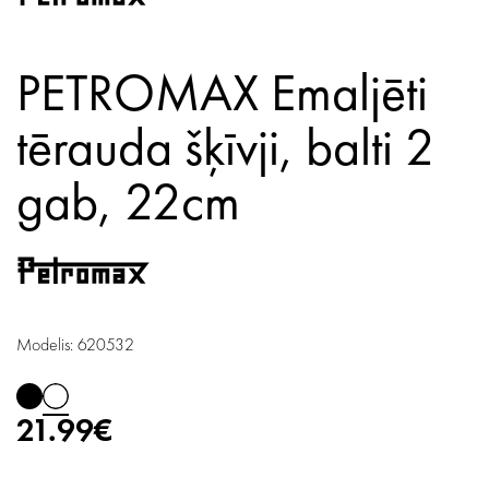
PETROMAX Emaljēti
tērauda šķīvji, balti 2
gab,
22cm
Modelis: 620532
21.99€