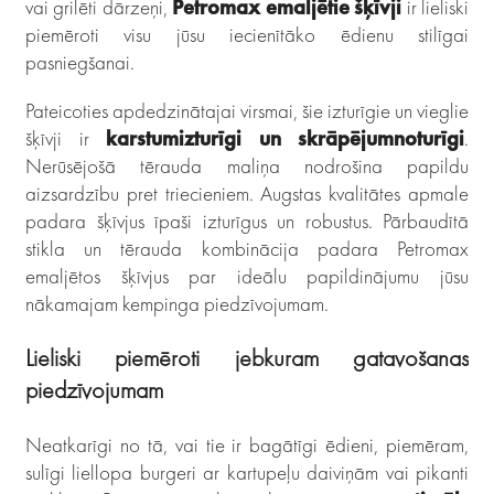
vai grilēti dārzeņi,
Petromax emaljētie šķīvji
ir lieliski
piemēroti visu jūsu iecienītāko ēdienu stilīgai
pasniegšanai.
Pateicoties apdedzinātajai virsmai, šie izturīgie un vieglie
šķīvji ir
karstumizturīgi un skrāpējumnoturīgi
.
Nerūsējošā tērauda maliņa nodrošina papildu
aizsardzību pret triecieniem. Augstas kvalitātes apmale
padara šķīvjus īpaši izturīgus un robustus. Pārbaudītā
stikla un tērauda kombinācija padara Petromax
emaljētos šķīvjus par ideālu papildinājumu jūsu
nākamajam kempinga piedzīvojumam.
Lieliski piemēroti jebkuram gatavošanas
piedzīvojumam
Neatkarīgi no tā, vai tie ir bagātīgi ēdieni, piemēram,
sulīgi liellopa burgeri ar kartupeļu daiviņām vai pikanti