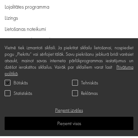
Lojalitātes programma
Līzings
Lietošanas noteikumi
Preču piegāde, apmaksa
Vietnē tiek izmantoti sīkfaili. Ja piekrītat sīkfailu lietošanai, nospiediet
Bezmaksas preču atgriešana
pogu „Piekrītu“ vai sērfojiet tālāk. Savu piekrišanu jebkurā brīdī varēsiet
atsaukt, mainot savas interneta pārlūkprogrammas iestatījumus un
Preču kvalitātes garantija
dzēšot ierakstītos sīkfailus. Vairāk par sīkfailiem varat lasīt
Privātuma
Dāvanu kartes noteikumi
politikā
.
Būtiskās
Tehniskās
Serviss
Statistiskās
Reklāmas
Privātuma politika
Dāvanu karte
Pieņemt izvēles
B.U.J.
Pieņemt visas
Zināšanu telpa