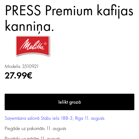
PRESS Premium kafijas
kanniņa.
Modelis: 3510921
27.99€
Saņemšana salonā
Stabu iela 18B-3, Rīga
11. augusts
Piegāde uz pakomātu
11. augusts
Piegāde uz mājām
11. augusts