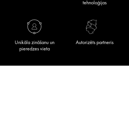
tehnoloģijas
Unikāla zināšanu un
Autorizēts partneris
pieredzes vieta