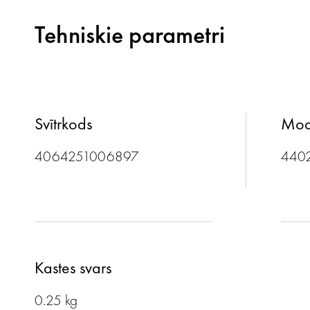
Tehniskie parametri
Svītrkods
Mod
4064251006897
440
Kastes svars
0.25 kg