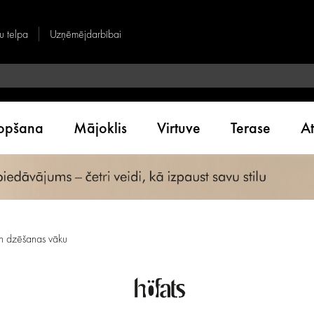
u telpa
Uzņēmējdarbībai
kopšana
Mājoklis
Virtuve
Terase
A
n dzēšanas vāku