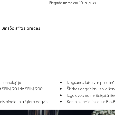
Piegāde uz mājām
10. augusts
ējums
Saistītas preces
a tehnoloģiju
Degšanas laiku var palielinā
ot SPIN 90 līdz SPIN 900
Šķidrās degvielas uzpildīšan
Izgatavots no nerūsējošā tē
ts bioetanola šķidro degvielu
Komplektācijā iekļauts: Bio-