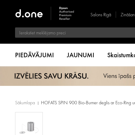
Salons Rīgā
Zināšan
PIEDĀVĀJUMI
JAUNUMI
Skaistum
Sākumlapa
HOFATS SPIN 900 Bio-Burner deglis ar Eco-Ring u