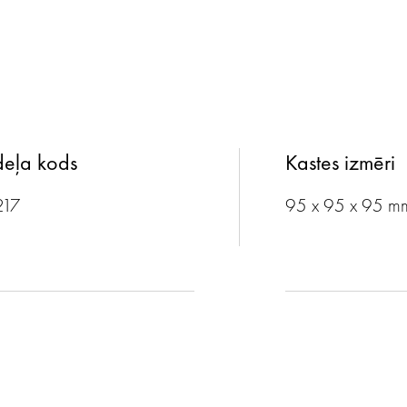
eļa kods
Kastes izmēri
217
95 x 95 x 95 m