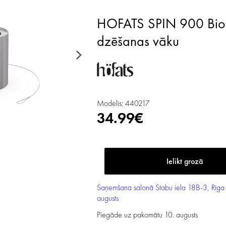
HOFATS SPIN 900 Bio-Burner deglis ar Eco-Ring un
dzēšanas vāku
Modelis: 440217
34.99€
Saņemšana salonā
Stabu iela 18B-3, Rīga
augusts
Piegāde uz pakomātu
10. augusts