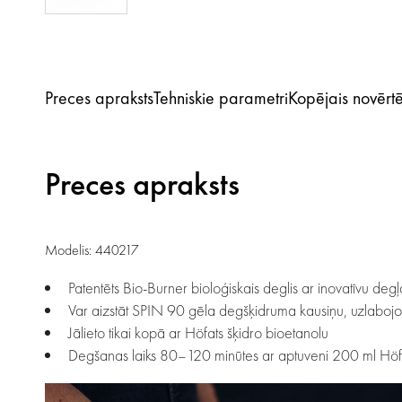
Preces apraksts
Tehniskie parametri
Kopējais novērt
Preces apraksts
Modelis: 440217
Patentēts Bio-Burner bioloģiskais deglis ar inovatīvu degļ
Var aizstāt SPIN 90 gēla degšķidruma kausiņu, uzlaboj
Jālieto tikai kopā ar Höfats šķidro bioetanolu
Degšanas laiks 80–120 minūtes ar aptuveni 200 ml Höfa