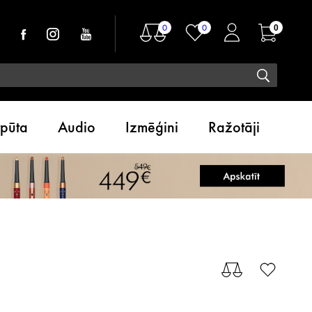
0
0
0
tpūta
Audio
Izmēģini
Ražotāji