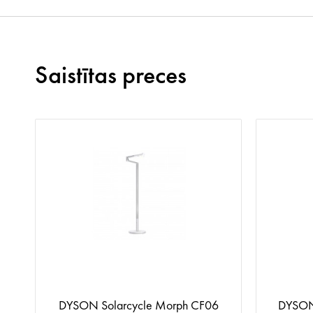
Saistītas preces
S
DYSON Solarcycle Morph CF06
DYSON