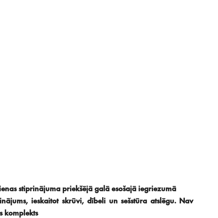
enas stiprinājuma priekšējā galā esošajā iegriezumā
inājums, ieskaitot skrūvi, dībeli un sešstūra atslēgu. Nav
s komplekts