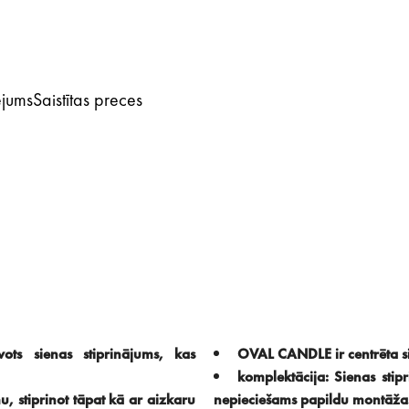
ējums
Saistītas preces
ots sienas stiprinājums, kas
OVAL CANDLE ir centrēta si
komplektācija: Sienas stipr
, stiprinot tāpat kā ar aizkaru
nepieciešams papildu montāža