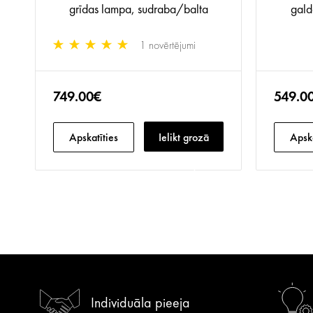
grīdas lampa, sudraba/balta
gald
1 novērtējumi
749.00€
549.0
Apskatīties
Ielikt grozā
Apska
Individuāla pieeja