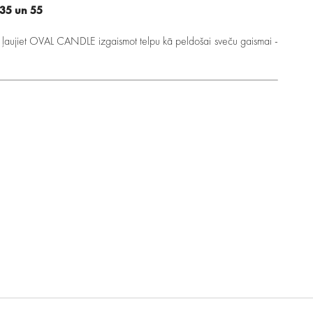
 35 un 55
un ļaujiet OVAL CANDLE izgaismot telpu kā peldošai sveču gaismai -