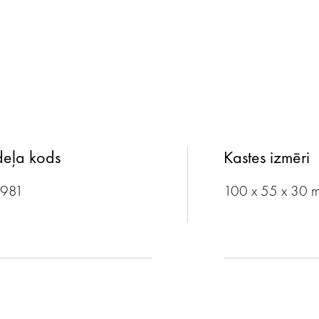
eļa kods
Kastes izmēri
1981
100 x 55 x 30 