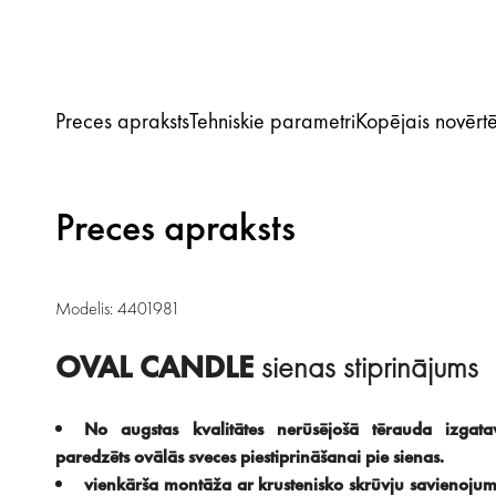
Preces apraksts
Tehniskie parametri
Kopējais novērt
Preces apraksts
Modelis: 4401981
OVAL CANDLE
sienas stiprinājums
No augstas kvalitātes nerūsējošā tērauda izgatav
paredzēts ovālās sveces piestiprināšanai pie sienas.
vienkārša montāža ar krustenisko skrūvju savienojumu