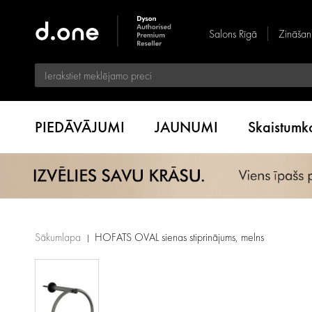
Salons Rīgā
Zināšan
PIEDĀVĀJUMI
JAUNUMI
Skaistum
Sākumlapa
HOFATS OVAL sienas stiprinājums, melns