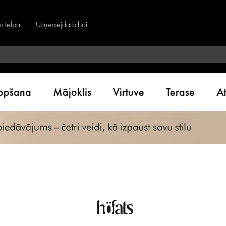
u telpa
Uzņēmējdarbībai
kopšana
Mājoklis
Virtuve
Terase
A