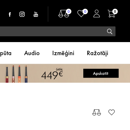
0
0
0
tpūta
Audio
Izmēģini
Ražotāji