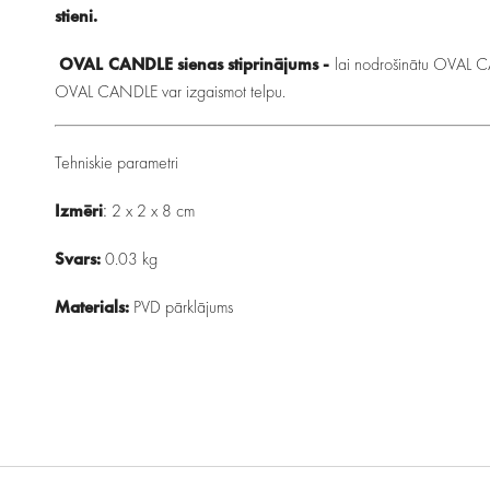
stieni.
OVAL CANDLE sienas stiprinājums -
lai nodrošinātu OVAL CA
OVAL CANDLE var izgaismot telpu.
Tehniskie parametri
:
Izmēri
2 x 2 x 8 cm
Svars:
0.03 kg
Materials:
PVD pārklājums