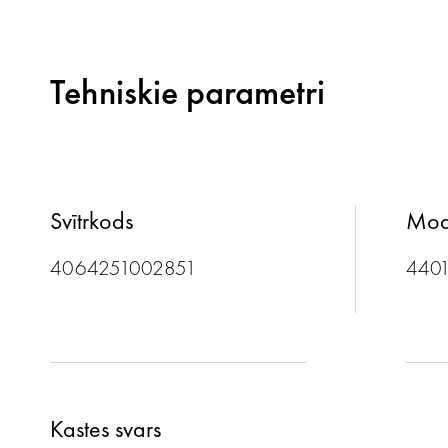
Tehniskie parametri
Svītrkods
Mod
4064251002851
440
Kastes svars