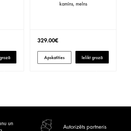
kamīns, melns
329.00€
 grozā
Apskatīties
Ielikt grozā
anu un
Autorizēts partneris
a