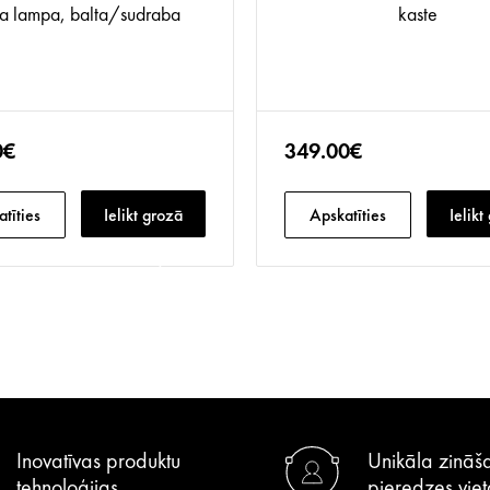
a lampa, balta/sudraba
kaste
0€
349.00€
tīties
Ielikt grozā
Apskatīties
Ielikt
Inovatīvas produktu
Unikāla zināš
tehnoloģijas
pieredzes viet