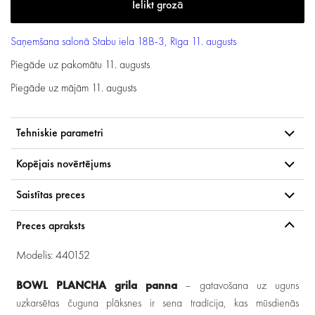
Saņemšana salonā
Stabu iela 18B-3, Rīga
11. augusts
Piegāde uz pakomātu
11. augusts
Piegāde uz mājām
11. augusts
Tehniskie parametri
Kopējais novērtējums
Saistītas preces
Preces apraksts
Modelis: 440152
BOWL PLANCHA grila panna
– gatavošana uz uguns
uzkarsētas čuguna plāksnes ir sena tradīcija, kas mūsdienās