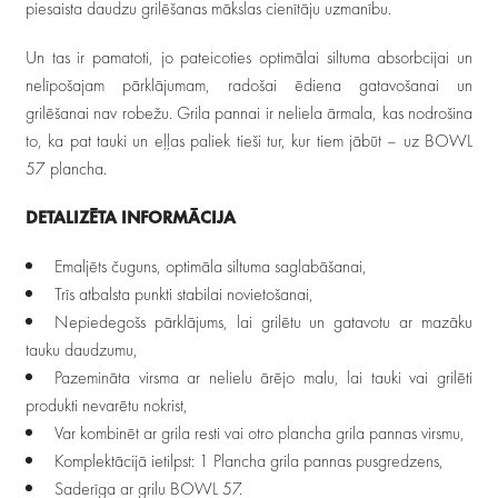
piesaista daudzu grilēšanas mākslas cienītāju uzmanību.
Un tas ir pamatoti, jo pateicoties optimālai siltuma absorbcijai un
nelīpošajam pārklājumam, radošai ēdiena gatavošanai un
grilēšanai nav robežu. Grila pannai ir neliela ārmala, kas nodrošina
to, ka pat tauki un eļļas paliek tieši tur, kur tiem jābūt – uz BOWL
57 plancha.
DETALIZĒTA INFORMĀCIJA
Emaljēts čuguns, optimāla siltuma saglabāšanai,
Trīs atbalsta punkti stabilai novietošanai,
Nepiedegošs pārklājums, lai grilētu un gatavotu ar mazāku
tauku daudzumu,
Pazemināta virsma ar nelielu ārējo malu, lai tauki vai grilēti
produkti nevarētu nokrist,
Var kombinēt ar grila resti vai otro plancha grila pannas virsmu,
Komplektācijā ietilpst: 1 Plancha grila pannas pusgredzens,
Saderīga ar grilu BOWL 57.