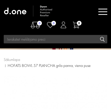
0
0
0
Sākumlapa
HOFATS BOWL 57 PLANCHA grila panna, viena puse