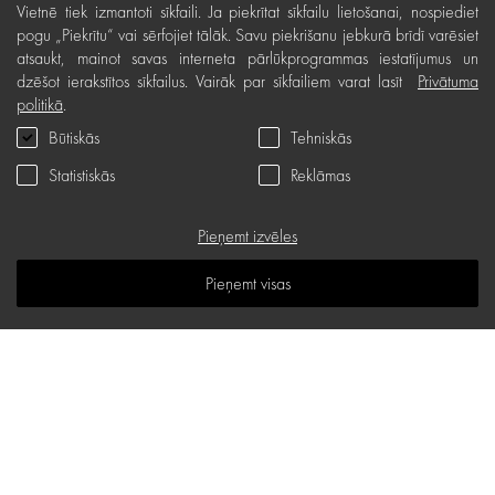
Vietnē tiek izmantoti sīkfaili. Ja piekrītat sīkfailu lietošanai, nospiediet
Bezmaksas preču atgriešana
pogu „Piekrītu“ vai sērfojiet tālāk. Savu piekrišanu jebkurā brīdī varēsiet
atsaukt, mainot savas interneta pārlūkprogrammas iestatījumus un
Preču kvalitātes garantija
dzēšot ierakstītos sīkfailus. Vairāk par sīkfailiem varat lasīt
Privātuma
Dāvanu kartes noteikumi
politikā
.
Būtiskās
Tehniskās
Serviss
Statistiskās
Reklāmas
Privātuma politika
Dāvanu karte
Pieņemt izvēles
B.U.J.
Pieņemt visas
Zināšanu telpa
Vietnes karte
d.one salons
Stabu iela 18 B, Rīga