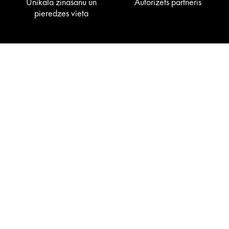
Unikāla zināšanu un
Autorizēts partneris
pieredzes vieta