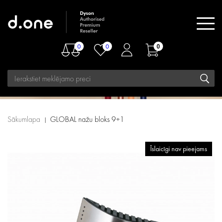
0
0
0
Sākumlapa
GLOBAL nažu bloks 9+1
Īslaicīgi nav pieejams