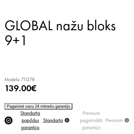
GLOBAL nažu bloks
9+1
Modelis: 711278
139.00€
Pagariniet savu 24 mēnešu garantiju
Standarta
Premium
papildus
Standarta
pagarinātā
Premium
garantija
garantija