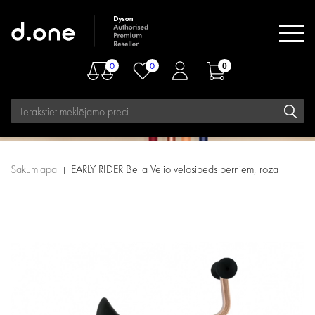
0
0
0
Sākumlapa
EARLY RIDER Bella Velio velosipēds bērniem, rozā