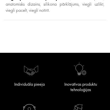
anatomisks dizains, silikona pārklājums, viegli uzlikt,
viegli pacelt, viegli notīrīt.
Individuāla pieeja
Inovatīvas produktu
tehnoloģijas