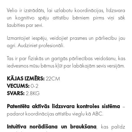
Velio ir izstrādāts, lai uzlabotu koordinācijas, līdzsvara
un kognitīvo spēju attīstību bērniem pirms viņi sāk
šaubīties par sevi.
Izmantojiet iespēju, veidojiet prasmes un pārliecību jau
agri. Audziniet profesionāli.
Tas ir par fiziskās un garīgās pārliecības veidošanu, kas
iedvesmos mūsu bērnus kļūt par labākajām sevis versijām.
KĀJAS IZMĒRS:
22CM
VECUMS:
0-2
SVARS:
2.8KG
Patentēta aktīvās līdzsvara kontroles sistēma
–
padarot koordinācijas attīstību vieglu kā ABC.
Intuitīva norādīšana un braukšana
, kas palīdz