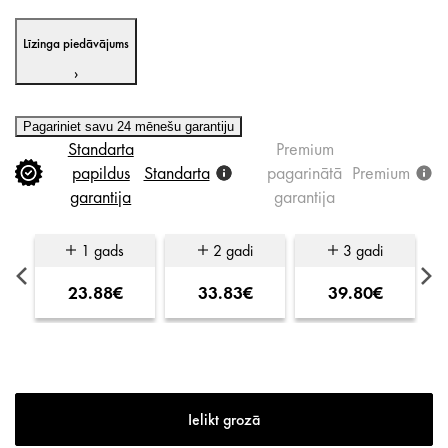
Līzinga piedāvājums
›
Pagariniet savu 24 mēnešu garantiju
Standarta
Premium
papildus
Standarta
pagarinātā
Premium
garantija
garantija
1 gads
2 gadi
3 gadi
23.88€
33.83€
39.80€