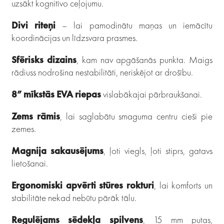
uzsākt kognitīvo ceļojumu.
Divi riteņi
– lai pamodinātu maņas un iemācītu
koordinācijas un līdzsvara prasmes.
Sfērisks dizains
, kam nav apgāšanās punkta. Maigs
rādiuss nodrošina nestabilitāti, neriskējot ar drošību.
8” mīkstās EVA riepas
vislabākajai pārbraukšanai.
Zems rāmis
, lai saglabātu smaguma centru cieši pie
zemes.
Magnija sakausējums
, ļoti viegls, ļoti stiprs, gatavs
lietošanai.
Ergonomiski apvērti stūres rokturi
, lai komforts un
stabilitāte nekad nebūtu pārāk tālu.
Regulējams sēdekļa spilvens
, 15 mm putas,