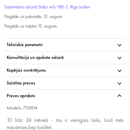
Saņemšana salonā
Stabu iela 18B-3, Rīga
šodien
Piegāde uz pakomātu
12. augusts
Piegāde uz mājām
12. augusts
Tehniskie parametri
Konsultācija un apskate salonā
Kopējais novērtējums
Saistītas preces
Preces apraksts
Modelis: 710904
10 līdz 24 mēneši - tas ir vienīgais laiks, kad mēs
mācāmies bez bailēm.