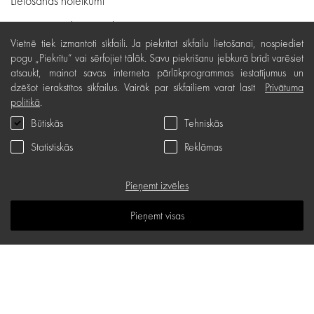
Lietošanas noteikumi
Preču piegāde, apmaksa
Vietnē tiek izmantoti sīkfaili. Ja piekrītat sīkfailu lietošanai, nospiediet
Bezmaksas preču atgriešana
pogu „Piekrītu“ vai sērfojiet tālāk. Savu piekrišanu jebkurā brīdī varēsiet
atsaukt, mainot savas interneta pārlūkprogrammas iestatījumus un
Preču kvalitātes garantija
dzēšot ierakstītos sīkfailus. Vairāk par sīkfailiem varat lasīt
Privātuma
Dāvanu kartes noteikumi
politikā
.
Būtiskās
Tehniskās
Serviss
Statistiskās
Reklāmas
Privātuma politika
Dāvanu karte
Pieņemt izvēles
B.U.J.
Pieņemt visas
Zināšanu telpa
Vietnes karte
d.one salons