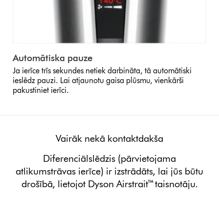
Automātiska pauze
Ja ierīce trīs sekundes netiek darbināta, tā automātiski
ieslēdz pauzi. Lai atjaunotu gaisa plūsmu, vienkārši
pakustiniet ierīci.
Vairāk nekā kontaktdakša
Diferenciālslēdzis (pārvietojama
atlikumstrāvas ierīce) ir izstrādāts, lai jūs būtu
drošībā, lietojot Dyson Airstrait™ taisnotāju.