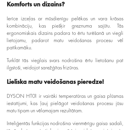
Komforts un dizains?
Ierīce izceļas ar mūsdienīgu pelēkas un vara krāsas
kombināciju, kas piešķir greznuma sajūtu. Tās
ergonomiskais dizains padara to ērtu turēšanā un viegli
lietojamu, padarot matu veidošanas procesu vēl
patīkamāku.
Turklāt tās vieglais svars nodrošina ērtu lietošanu pat
ilgstoši, veidojot sarežģītas frizūras.
Lieliska matu veidošanas pieredze!
DYSON HT01 ir vairāki temperatūras un gaisa plūsmas
iestatījumi, kas ļauj pielāgot veidošanas procesu jūsu
matu tipam un vēlamajam rezultātam.
Inteliģentās funkcijas nodrošina vienmērīgu gaisa sadali,