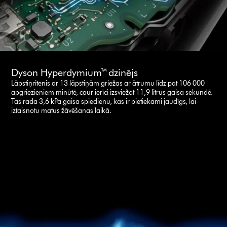
Dyson Hyperdymium™ dzinējs
Lāpstiņritenis ar 13 lāpstiņām griežas ar ātrumu līdz pat 106 000
apgriezieniem minūtē, caur ierīci izsviežot 11,9 litrus gaisa sekundē.
Tas rada 3,6 kPa gaisa spiedienu, kas ir pietiekami jaudīgs, lai
iztaisnotu matus žāvēšanas laikā.