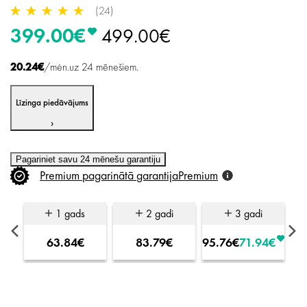
(24)
399.00€
499.00€
20.24€
/mėn.uz 24 mēnešiem.
Līzinga piedāvājums
›
Pagariniet savu 24 mēnešu garantiju
Premium
pagarinātā
garantija
Premium
1 gads
2 gadi
3 gadi
63.84€
83.79€
95.76€
71.94€