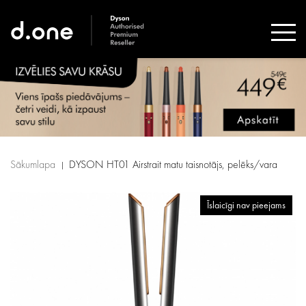
Sākumlapa
DYSON HT01 Airstrait matu taisnotājs, pelēks/vara
Īslaicīgi nav pieejams