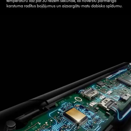
temperatūru līdz pat 30 reizēm sekundē, lai novērstu pārmērīga
karstuma radītus bojājumus un aizsargātu matu dabisko spīdumu.