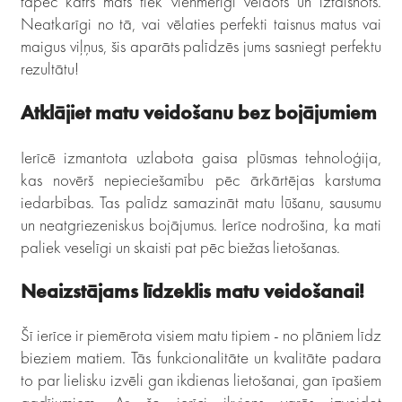
tāpēc katrs mats tiek vienmērīgi veidots un iztaisnots.
Neatkarīgi no tā, vai vēlaties perfekti taisnus matus vai
maigus viļņus, šis aparāts palīdzēs jums sasniegt perfektu
rezultātu!
Atklājiet matu veidošanu bez bojājumiem
Ierīcē izmantota uzlabota gaisa plūsmas tehnoloģija,
kas novērš nepieciešamību pēc ārkārtējas karstuma
iedarbības. Tas palīdz samazināt matu lūšanu, sausumu
un neatgriezeniskus bojājumus. Ierīce nodrošina, ka mati
paliek veselīgi un skaisti pat pēc biežas lietošanas.
Neaizstājams līdzeklis matu veidošanai!
Šī ierīce ir piemērota visiem matu tipiem - no plāniem līdz
bieziem matiem. Tās funkcionalitāte un kvalitāte padara
to par lielisku izvēli gan ikdienas lietošanai, gan īpašiem