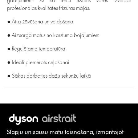
gadījumiem. Ar šo ierīci ikviens varēs izveidot
profesionālas kvalitātes frizūras mājās.
● Ātra žāvēšana un veidošana
● Aizsargā matus no karstuma bojājumiem
● Regulējama temperatūra
● Ideāli piemērots ceļošanai
● Sākas darboties dažu sekunžu laikā
Slapju un sausu matu taisnošana, izmantojot