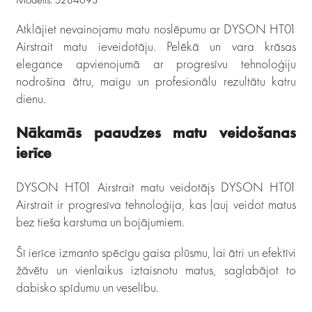
Atklājiet nevainojamu matu noslēpumu ar DYSON HT01
Airstrait matu ieveidotāju. Pelēkā un vara krāsas
elegance apvienojumā ar progresīvu tehnoloģiju
nodrošina ātru, maigu un profesionālu rezultātu katru
dienu.
Nākamās paaudzes matu veidošanas
ierīce
DYSON HT01 Airstrait matu veidotājs DYSON HT01
Airstrait ir progresīva tehnoloģija, kas ļauj veidot matus
bez tieša karstuma un bojājumiem.
Šī ierīce izmanto spēcīgu gaisa plūsmu, lai ātri un efektīvi
žāvētu un vienlaikus iztaisnotu matus, saglabājot to
dabisko spīdumu un veselību.