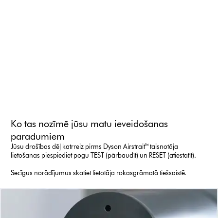
Ko tas nozīmē jūsu matu ieveidošanas
paradumiem
Jūsu drošības dēļ katrreiz pirms Dyson Airstrait™ taisnotāja
lietošanas piespiediet pogu TEST (pārbaudīt) un RESET (atiestatīt).
Secīgus norādījumus skatiet lietotāja rokasgrāmatā tiešsaistē.