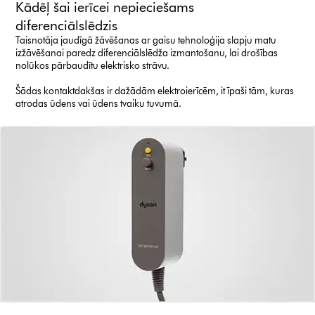
Kādēļ šai ierīcei nepieciešams
diferenciālslēdzis
Taisnotāja jaudīgā žāvēšanas ar gaisu tehnoloģija slapju matu
izžāvēšanai paredz diferenciālslēdža izmantošanu, lai drošības
nolūkos pārbaudītu elektrisko strāvu.
Šādas kontaktdakšas ir dažādām elektroierīcēm, it īpaši tām, kuras
atrodas ūdens vai ūdens tvaiku tuvumā.