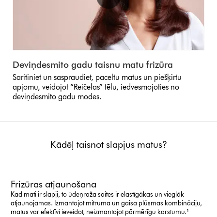
Deviņdesmito gadu taisnu matu frizūra
Saritiniet un saspraudiet, paceltu matus un piešķirtu
apjomu, veidojot “Reičelas” tēlu, iedvesmojoties no
deviņdesmito gadu modes.
Kādēļ taisnot slapjus matus?
Frizūras atjaunošana
Kad mati ir slapji, to ūdeņraža saites ir elastīgākas un vieglāk
atjaunojamas. Izmantojot mitruma un gaisa plūsmas kombināciju,
matus var efektīvi ieveidot, neizmantojot pārmērīgu karstumu.¹