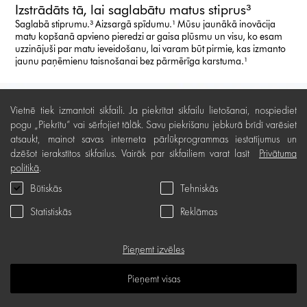
Izstrādāts tā, lai saglabātu matus stiprus³
Saglabā stiprumu.³ Aizsargā spīdumu.¹ Mūsu jaunākā inovācija
matu kopšanā apvieno pieredzi ar gaisa plūsmu un visu, ko esam
uzzinājuši par matu ieveidošanu, lai varam būt pirmie, kas izmanto
jaunu paņēmienu taisnošanai bez pārmērīga karstuma.¹
Vietnē tiek izmantoti sīkfaili. Ja piekrītat sīkfailu lietošanai, nospiediet
pogu „Piekrītu“ vai sērfojiet tālāk. Savu piekrišanu jebkurā brīdī varēsiet
atsaukt, mainot savas interneta pārlūkprogrammas iestatījumus un
dzēšot ierakstītos sīkfailus. Vairāk par sīkfailiem varat lasīt
Privātuma
politikā
.
Būtiskās
Tehniskās
Statistiskās
Reklāmas
Pieņemt izvēles
Pieņemt visas