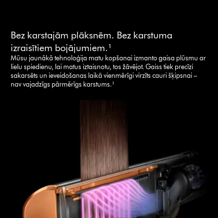
Bez karstajām plāksnēm. Bez karstuma
izraisītiem bojājumiem.¹
Mūsu jaunākā tehnoloģija matu kopšanai izmanto gaisa plūsmu ar
lielu spiedienu, lai matus iztaisnotu, tos žāvējot. Gaiss tiek precīzi
sakarsēts un ieveidošanas laikā vienmērīgi virzīts cauri šķipsnai –
nav vajadzīgs pārmērīgs karstums.¹