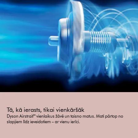
Tā, kā ierasts, tikai vienkāršāk
Dyson Airstrait™ vienlaikus žāvē un taisno matus. Mati pārtop no
slapjiem līdz ieveidotiem – ar vienu ierīci.