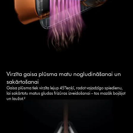
Virzīta gaisa plūsma matu nogludināšanai un
sakārtošanai
Gaisa plūsma tiek virzīta lejup 45°leņķī, radot vajadzīgo spiedienu,
lai sakārtotu matus gludas frizūras izveidošanai – tos mazāk bojājot
un laužot.²