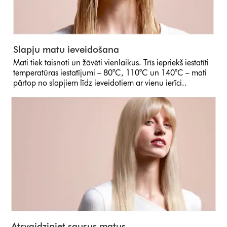
Slapju matu ieveidošana
Mati tiek taisnoti un žāvēti vienlaikus. Trīs iepriekš iestatīti
temperatūras iestatījumi – 80°C, 110°C un 140°C – mati
pārtop no slapjiem līdz ieveidotiem ar vienu ierīci..
Atsvaidziniet sausus matus