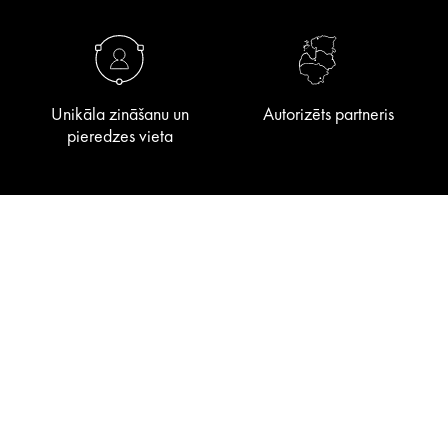
Unikāla zināšanu un
Autorizēts partneris
pieredzes vieta