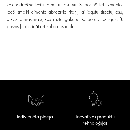
kas nodrošina izcilu formu un asumu. 3. posmā tiek izmantoti
īpaši smalki dimanta abrazīvie riteņi, lai iegūtu slīpētu, asu,
arkas formas malu, kas ir izturīgāka un kalpo daudz ilgāk. 3.
posms ļauj asināt arī zobainas malas.
Individuāla pieeja
Inovatīvas produktu
tehnoloģijas