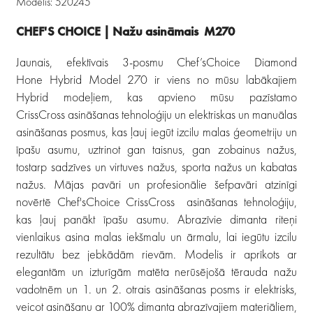
Modelis: 520245
CHEF'S CHOICE | Nažu asināmais M270
Jaunais, efektīvais 3-posmu Chef’sChoice Diamond
Hone Hybrid Model 270 ir viens no mūsu labākajiem
Hybrid modeļiem, kas apvieno mūsu pazīstamo
CrissCross asināšanas tehnoloģiju un elektriskas un manuālas
asināšanas posmus, kas ļauj iegūt izcilu malas ģeometriju un
īpašu asumu, uztrinot gan taisnus, gan zobainus nažus,
tostarp sadzīves un virtuves nažus, sporta nažus un kabatas
nažus. Mājas pavāri un profesionālie šefpavāri atzinīgi
novērtē Chef'sChoice CrissCross asināšanas tehnoloģiju,
kas ļauj panākt īpašu asumu. Abrazīvie dimanta riteņi
vienlaikus asina malas iekšmalu un ārmalu, lai iegūtu izcilu
rezultātu bez jebkādām rievām. Modelis ir aprīkots ar
elegantām un izturīgām matēta nerūsējošā tērauda nažu
vadotnēm un 1. un 2. otrais asināšanas posms ir elektrisks,
veicot asināšanu ar 100% dimanta abrazīvajiem materiāliem,