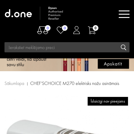
0
0
0
Sākumlapa
CHEF'SCHOICE M270 elektrisks nažu asināmais
Īslaicīgi nav pieejams