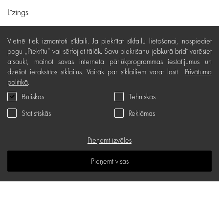
Līzings
Lietošanas noteikumi
Vietnē tiek izmantoti sīkfaili. Ja piekrītat sīkfailu lietošanai, nospiediet
Preču piegāde, apmaksa
pogu „Piekrītu“ vai sērfojiet tālāk. Savu piekrišanu jebkurā brīdī varēsiet
atsaukt, mainot savas interneta pārlūkprogrammas iestatījumus un
Bezmaksas preču atgriešana
dzēšot ierakstītos sīkfailus. Vairāk par sīkfailiem varat lasīt
Privātuma
politikā
.
Preču kvalitātes garantija
Būtiskās
Tehniskās
Dāvanu kartes noteikumi
Statistiskās
Reklāmas
Serviss
Privātuma politika
Pieņemt izvēles
Dāvanu karte
Pieņemt visas
B.U.J.
Zināšanu telpa
Vietnes karte