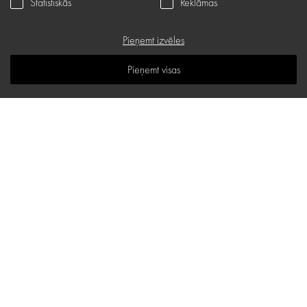
Statistiskās
Reklāmas
Serviss
Privātuma politika
Pieņemt izvēles
Dāvanu karte
Pieņemt visas
B.U.J.
Zināšanu telpa
Vietnes karte
d.one salons
Stabu iela 18 B, Rīga
E-pasta adrese:
hello@d-one.lv
Tālr.:
+371 27 544 644
I - V: 10:00 - 19:00
VI: 11:00 - 16:00