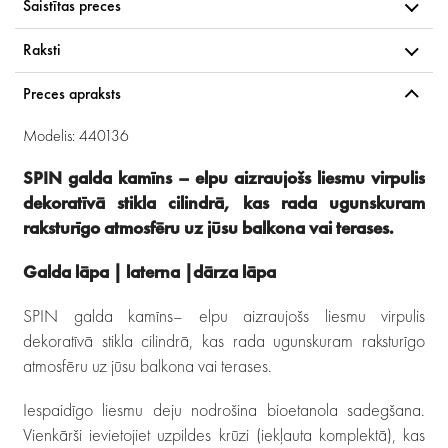
Saistītas preces
Raksti
Preces apraksts
Modelis: 440136
SPIN galda kamīns – elpu aizraujošs liesmu virpulis
dekoratīvā stikla cilindrā, kas rada ugunskuram
raksturīgo atmosfēru uz jūsu balkona vai terases.
Galda lāpa | laterna |dārza lāpa
SPIN galda kamīns– elpu aizraujošs liesmu virpulis
dekoratīvā stikla cilindrā, kas rada ugunskuram raksturīgo
atmosfēru uz jūsu balkona vai terases.
Iespaidīgo liesmu deju nodrošina bioetanola sadegšana.
Vienkārši ievietojiet uzpildes krūzi (iekļauta komplektā), kas