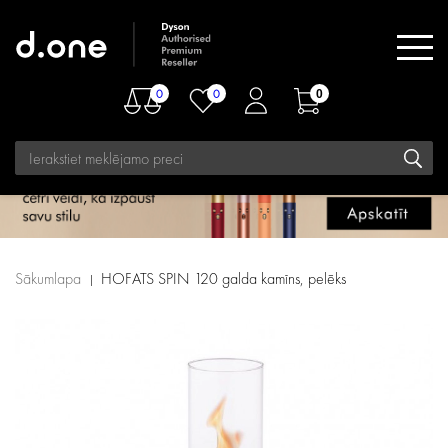
0
0
0
Sākumlapa
HOFATS SPIN 120 galda kamīns, pelēks