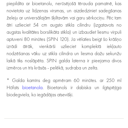
piepildīta ar bioetanolu, nerūsējošā tērauda pamatnē, kas
novietota uz līdzenas virsmas, un aizdedziniet sadegšanas
želeju ar universālajām šķiltavām vai garu sērkociņu. Pēc tam
ātri uzlieciet 54 cm augsto stikla cilindru (izgatavots no
augstas kvalitātes borsilikāta stikla) un izbaudiet liesmu virpuli
aptuveni 80 minūtes (SPIN 120). Ja vēlaties beigt šo krāšņo
izrādi ātrāk, vienkārši uzlieciet komplektā iekļauto
nodzēšanas vāku uz stikla cilindra un liesma dažu sekunžu
laikā tiks noslāpēta. SPIN galda laterna ir pieejama divos
izmēros un trīs krāsās - pelēkā, sudraba un zelta.
* Galda kamīns deg apmēram 60 minūtes. ar 250 ml
Höfats
bioetanola
. Bioetanols ir dabiska un ilgtspējīga
biodegviela, ko iegādājas atsevišķi.