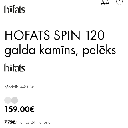
HOFATS SPIN 120
galda kamīns,
pelēks
Modelis: 440136
159.00€
7.75€
/mėn.uz 24 mēnešiem.