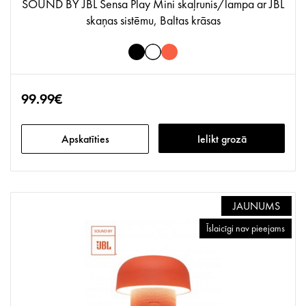
SOUND BY JBL Sensa Play Mini skaļrunis/lampa ar JBL
skaņas sistēmu, Baltas krāsas
99.99€
Apskatīties
Ielikt grozā
JAUNUMS
Īslaicīgi nav pieejams