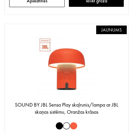
Apskatīties
Ielikt grozā
JAUNUMS
SOUND BY JBL Sensa Play skaļrunis/lampa ar JBL
skaņas sistēmu, Oranžas krāsas