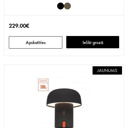
229.00€
Apskatīties
Ielikt grozā
JAUNUMS