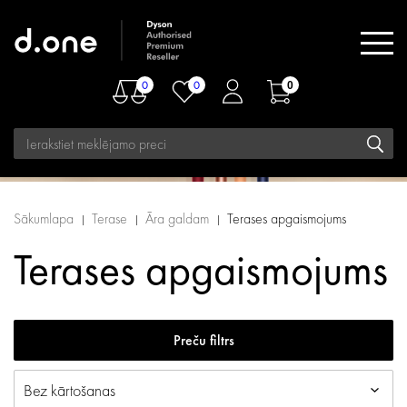
0
0
0
Sākumlapa
Terase
Āra galdam
Terases apgaismojums
Terases apgaismojums
Preču filtrs