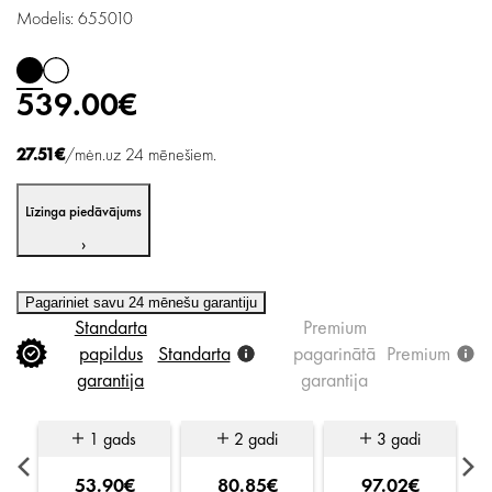
Modelis: 655010
539.00€
27.51€
/mėn.uz 24 mēnešiem.
Līzinga piedāvājums
›
Pagariniet savu 24 mēnešu garantiju
Standarta
Premium
papildus
Standarta
pagarinātā
Premium
garantija
garantija
1 gads
2 gadi
3 gadi
53.90€
80.85€
97.02€