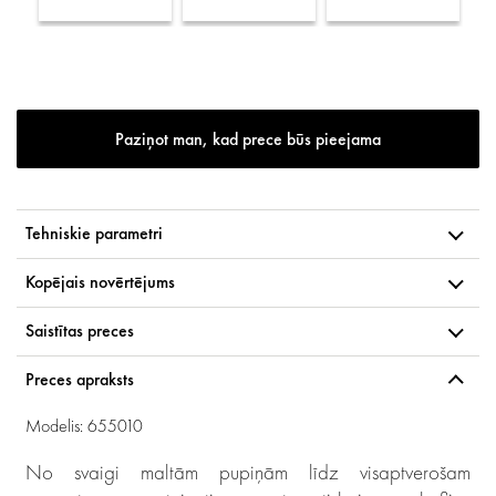
Paziņot man, kad prece būs pieejama
Tehniskie parametri
Kopējais novērtējums
Saistītas preces
Preces apraksts
Modelis: 655010
No svaigi maltām pupiņām līdz visaptverošam