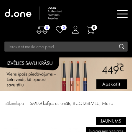
0
0
0
Sākumlapa
SMEG kafijas automāts, BCC12BLMEU, Melns
JAUNUMS
Īslaicīgi nav pieejams