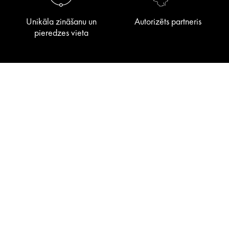
Unikāla zināšanu un
Autorizēts partneris
pieredzes vieta