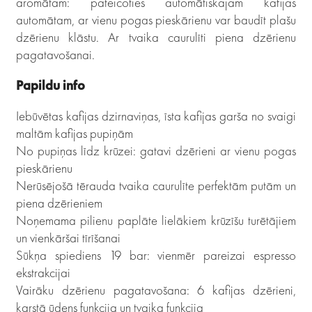
aromātam: pateicoties automātiskajam kafijas
automātam, ar vienu pogas pieskārienu var baudīt plašu
dzērienu klāstu. Ar tvaika caurulīti piena dzērienu
pagatavošanai.
Papildu info
Iebūvētas kafijas dzirnaviņas, īsta kafijas garša no svaigi
maltām kafijas pupiņām
No pupiņas līdz krūzei: gatavi dzērieni ar vienu pogas
pieskārienu
Nerūsējošā tērauda tvaika caurulīte perfektām putām un
piena dzērieniem
Noņemama pilienu paplāte lielākiem krūzīšu turētājiem
un vienkāršai tīrīšanai
Sūkņa spiediens 19 bar: vienmēr pareizai espresso
ekstrakcijai
Vairāku dzērienu pagatavošana: 6 kafijas dzērieni,
karstā ūdens funkcija un tvaika funkcija