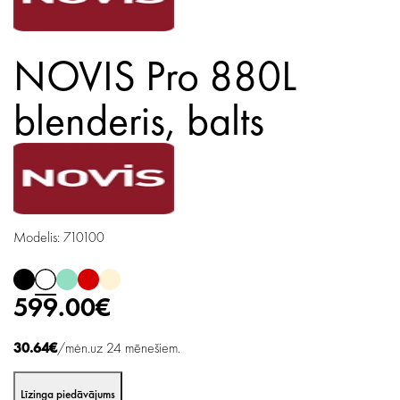
NOVIS Pro 880L
blenderis,
balts
Modelis: 710100
599.00€
30.64€
/mėn.uz 24 mēnešiem.
Līzinga piedāvājums