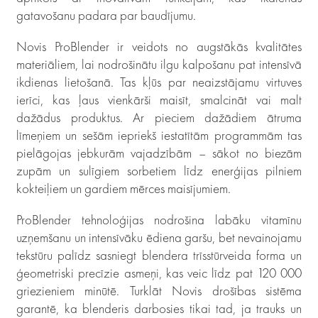
gatavošanu padara par baudījumu.
Novis ProBlender ir veidots no augstākās kvalitātes
materiāliem, lai nodrošinātu ilgu kalpošanu pat intensīvā
ikdienas lietošanā. Tas kļūs par neaizstājamu virtuves
ierīci, kas ļaus vienkārši maisīt, smalcināt vai malt
dažādus produktus. Ar pieciem dažādiem ātruma
līmeņiem un sešām iepriekš iestatītām programmām tas
pielāgojas jebkurām vajadzībām – sākot no biezām
zupām un sulīgiem sorbetiem līdz enerģijas pilniem
kokteiļiem un gardiem mērces maisījumiem.
ProBlender tehnoloģijas nodrošina labāku vitamīnu
uzņemšanu un intensīvāku ēdiena garšu, bet nevainojamu
tekstūru palīdz sasniegt blendera trīsstūrveida forma un
ģeometriski precīzie asmeņi, kas veic līdz pat 120 000
griezieniem minūtē. Turklāt Novis drošības sistēma
garantē, ka blenderis darbosies tikai tad, ja trauks un