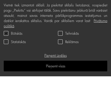
Vietnē tiek izmantoti sīkfaili. Ja piekrītat sīkfailu lietošanai, nospiediet
Bezmaksas preču atgriešana
pogu „Piekrītu“ vai sērfojiet tālāk. Savu piekrišanu jebkurā brīdī varēsiet
atsaukt, mainot savas interneta pārlūkprogrammas iestatījumus un
Preču kvalitātes garantija
dzēšot ierakstītos sīkfailus. Vairāk par sīkfailiem varat lasīt
Privātuma
Dāvanu kartes noteikumi
politikā
.
Būtiskās
Tehniskās
Serviss
Statistiskās
Reklāmas
Privātuma politika
Dāvanu karte
Pieņemt izvēles
B.U.J.
Pieņemt visas
Zināšanu telpa
Vietnes karte
d.one salons
Stabu iela 18 B, Rīga