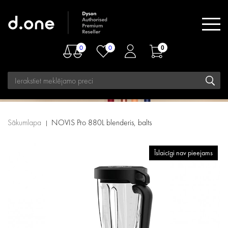
0
0
0
Sākumlapa
NOVIS Pro 880L blenderis, balts
Īslaicīgi nav pieejams