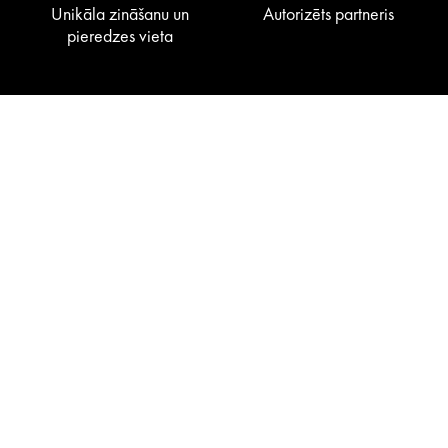
Unikāla zināšanu un
Autorizēts partneris
pieredzes vieta