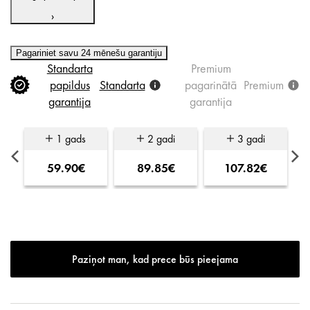
›
Pagariniet savu 24 mēnešu garantiju
Standarta
Premium
papildus
Standarta
pagarinātā
Premium
garantija
garantija
1 gads
2 gadi
3 gadi
59.90€
89.85€
107.82€
Paziņot man, kad prece būs pieejama