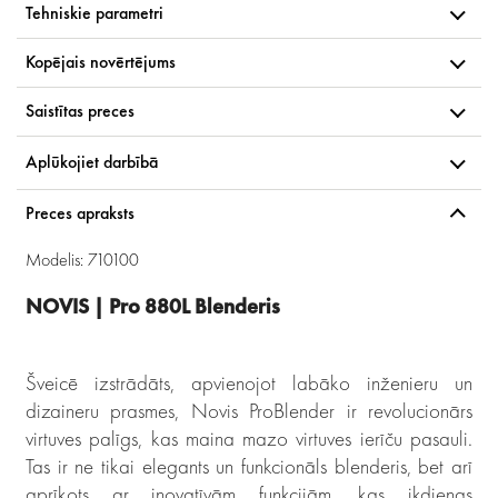
Tehniskie parametri
Kopējais novērtējums
Saistītas preces
Aplūkojiet darbībā
Preces apraksts
Modelis: 710100
NOVIS | Pro 880L Blenderis
Šveicē izstrādāts, apvienojot labāko inženieru un
dizaineru prasmes, Novis ProBlender ir revolucionārs
virtuves palīgs, kas maina mazo virtuves ierīču pasauli.
Tas ir ne tikai elegants un funkcionāls blenderis, bet arī
aprīkots ar inovatīvām funkcijām, kas ikdienas