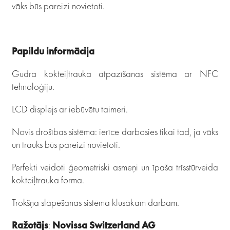
vāks būs pareizi novietoti.
Papildu informācija
Gudra kokteiļtrauka atpazīšanas sistēma ar NFC
tehnoloģiju.
LCD displejs ar iebūvētu taimeri.
Novis drošības sistēma: ierīce darbosies tikai tad, ja vāks
un trauks būs pareizi novietoti.
Perfekti veidoti ģeometriski asmeņi un īpaša trīsstūrveida
kokteiļtrauka forma.
Trokšņa slāpēšanas sistēma klusākam darbam.
Ražotājs
:
Novissa Switzerland AG