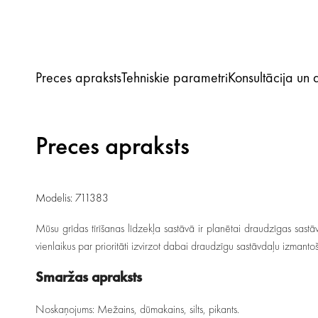
Preces apraksts
Tehniskie parametri
Konsultācija un
Preces apraksts
Modelis: 711383
Mūsu grīdas tīrīšanas līdzekļa sastāvā ir planētai draudzīgas sast
vienlaikus par prioritāti izvirzot dabai draudzīgu sastāvdaļu izma
Smaržas apraksts
Noskaņojums: Mežains, dūmakains, silts, pikants.