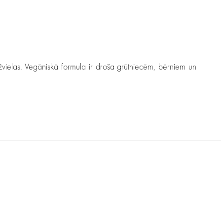
aržvielas. Vegāniskā formula ir droša grūtniecēm, bērniem un