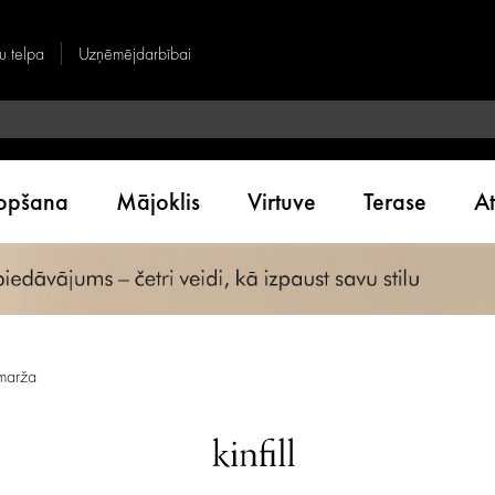
u telpa
Uzņēmējdarbībai
kopšana
Mājoklis
Virtuve
Terase
A
smarža