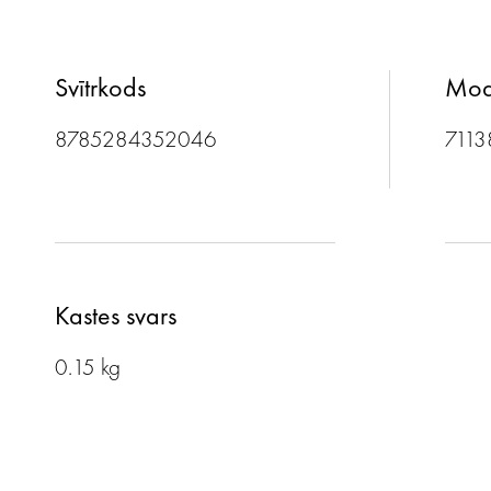
Svītrkods
Mod
8785284352046
7113
Kastes svars
0.15 kg