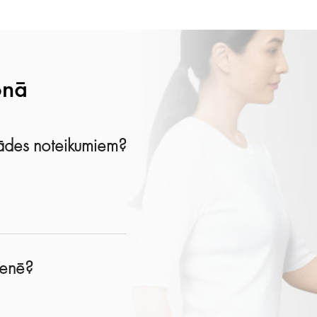
onā
egādes noteikumiem?
tienē?