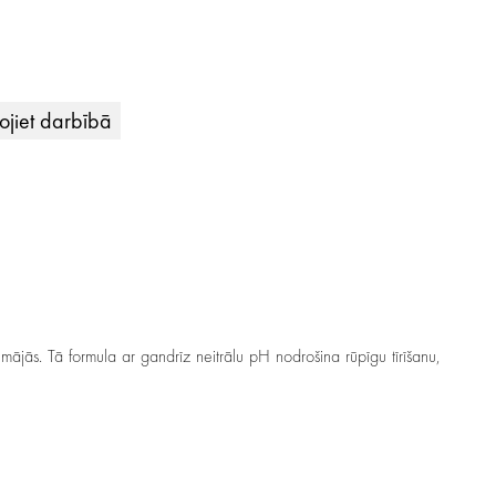
ojiet darbībā
mājās. Tā formula ar gandrīz neitrālu pH nodrošina rūpīgu tīrīšanu,