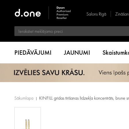
Salons Rīgā
Zināšan
PIEDĀVĀJUMI
JAUNUMI
Skaistum
Sākumlapa
KINFILL grīdas tīrīšanas līdzekļa koncentrāts, brune 