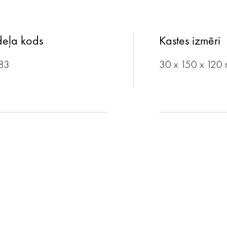
eļa kods
Kastes izmēri
83
30 x 150 x 120