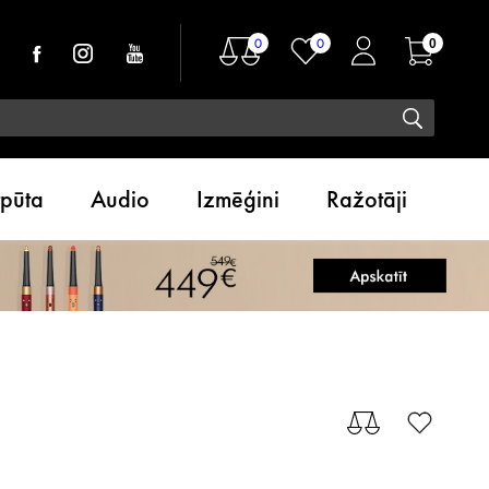
0
0
0
tpūta
Audio
Izmēģini
Ražotāji