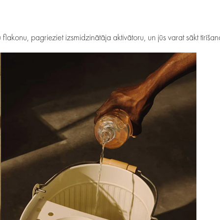
su flakonu, pagrieziet izsmidzinātāja aktivātoru, un jūs varat sākt tīrīš