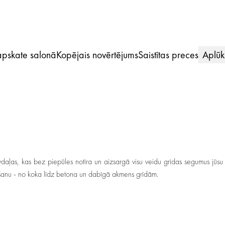
 apskate salonā
Kopējais novērtējums
Saistītas preces
Aplūk
āvdaļas, kas bez piepūles notīra un aizsargā visu veidu grīdas segumus jūsu 
ntošanu - no koka līdz betona un dabīgā akmens grīdām.