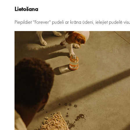
Lietošana
Piepildiet ''Forever'' pudeli ar krāna ūdeni, ielejiet pudelē vi