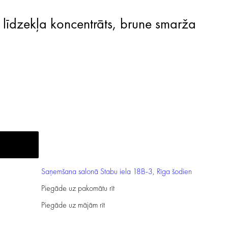
as līdzekļa koncentrāts, brune smarža
Saņemšana salonā
Stabu iela 18B-3, Rīga
šodien
Piegāde uz pakomātu
rīt
Piegāde uz mājām
rīt