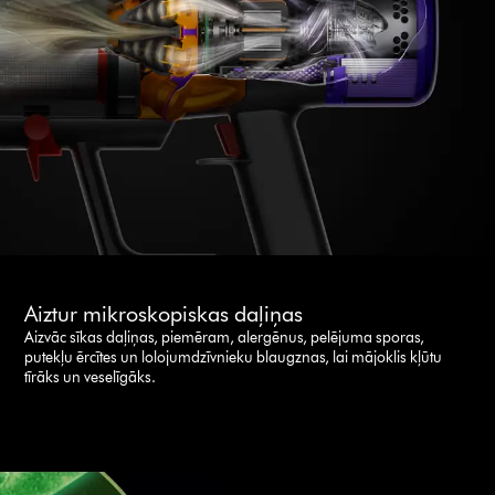
Aiztur mikroskopiskas daļiņas
Aizvāc sīkas daļiņas, piemēram, alergēnus, pelējuma sporas,
putekļu ērcītes un lolojumdzīvnieku blaugznas, lai mājoklis kļūtu
tīrāks un veselīgāks.