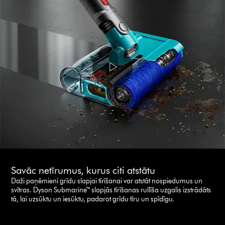
Savāc netīrumus, kurus citi atstātu
Daži paņēmieni grīdu slapjai tīrīšanai var atstāt nospiedumus un
svītras. Dyson Submarine™ slapjās tīrīšanas rullīša uzgalis izstrādāts
tā, lai uzsūktu un iesūktu, padarot grīdu tīru un spīdīgu.