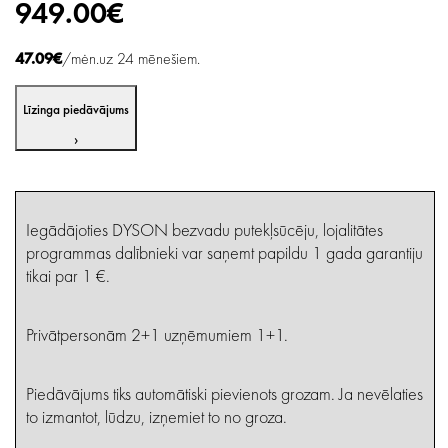
949.00€
47.09€
/mėn.uz 24 mēnešiem.
Līzinga piedāvājums
›
Iegādājoties DYSON bezvadu putekļsūcēju, lojalitātes
programmas dalībnieki var saņemt papildu 1 gada garantiju
tikai par 1 €.
Privātpersonām 2+1 uzņēmumiem 1+1.
Piedāvājums tiks automātiski pievienots grozam. Ja nevēlaties
to izmantot, lūdzu, izņemiet to no groza.