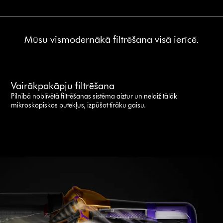
Mūsu vismodernākā filtrēšana visā ierīcē.
Vairākpakāpju filtrēšana
Pilnībā noblīvētā filtrēšanas sistēma aiztur un nelaiž tālāk
mikroskopiskos putekļus, izpūšot tīrāku gaisu.