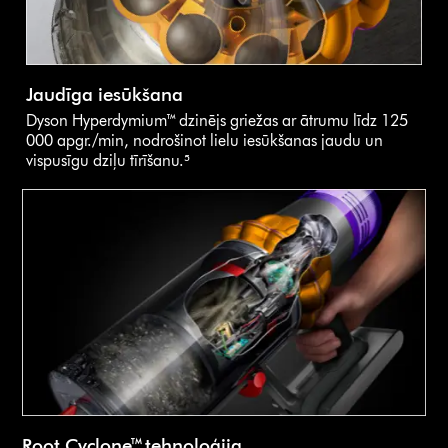
Jaudīga iesūkšana
Dyson Hyperdymium™ dzinējs griežas ar ātrumu līdz 125
000 apgr./min, nodrošinot lielu iesūkšanas jaudu un
vispusīgu dziļu tīrīšanu.⁵
Root Cyclone™ tehnoloģija