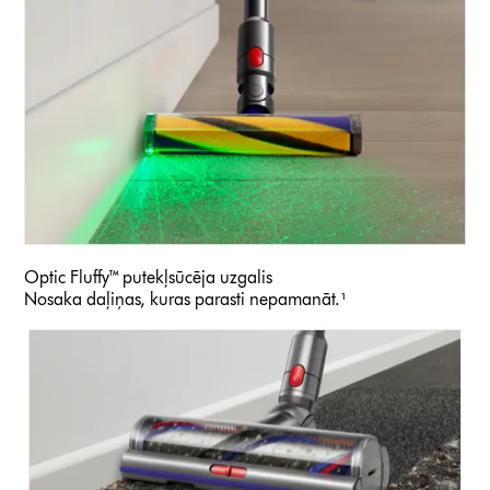
Optic Fluffy™ putekļsūcēja uzgalis
Nosaka daļiņas, kuras parasti nepamanāt.¹