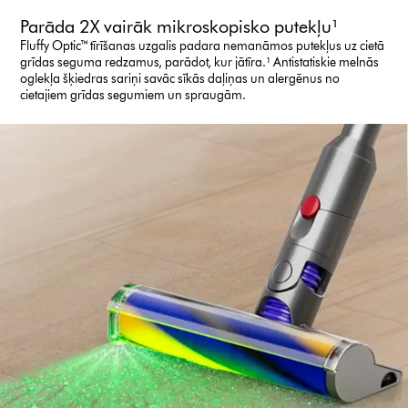
Parāda 2X vairāk mikroskopisko putekļu¹
Fluffy Optic™ tīrīšanas uzgalis padara nemanāmos putekļus uz cietā
grīdas seguma redzamus, parādot, kur jātīra.¹ Antistatiskie melnās
oglekļa šķiedras sariņi savāc sīkās daļiņas un alergēnus no
cietajiem grīdas segumiem un spraugām.