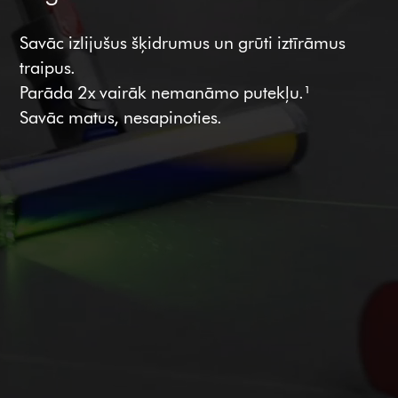
Savāc izlijušus šķidrumus un grūti iztīrāmus
traipus.
Parāda 2x vairāk nemanāmo putekļu.¹
Savāc matus, nesapinoties.