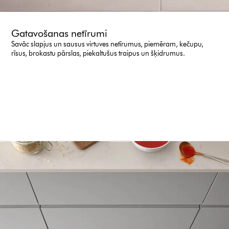
Gatavošanas netīrumi
Savāc slapjus un sausus virtuves netīrumus, piemēram, kečupu,
rīsus, brokastu pārslas, piekaltušus traipus un šķidrumus.