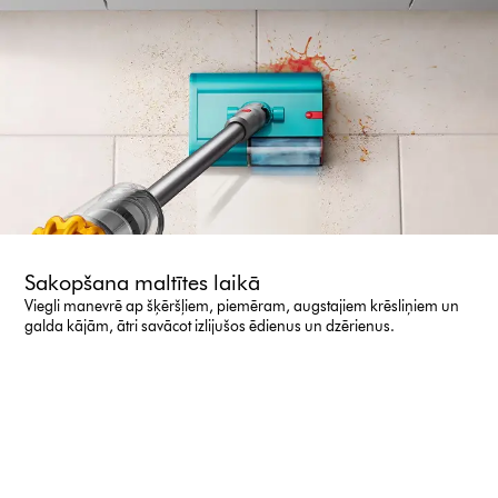
Sakopšana maltītes laikā
Viegli manevrē ap šķēršļiem, piemēram, augstajiem krēsliņiem un
galda kājām, ātri savācot izlijušos ēdienus un dzērienus.