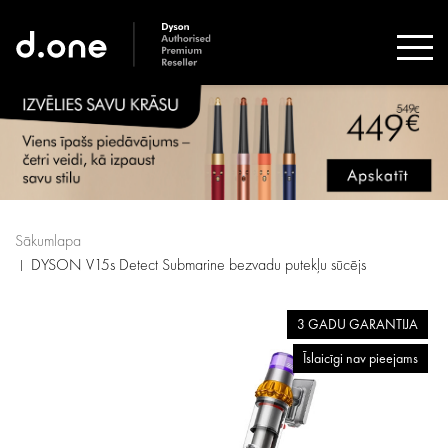
Sākumlapa
DYSON V15s Detect Submarine bezvadu putekļu sūcējs
3 GADU GARANTIJA
Īslaicīgi nav pieejams