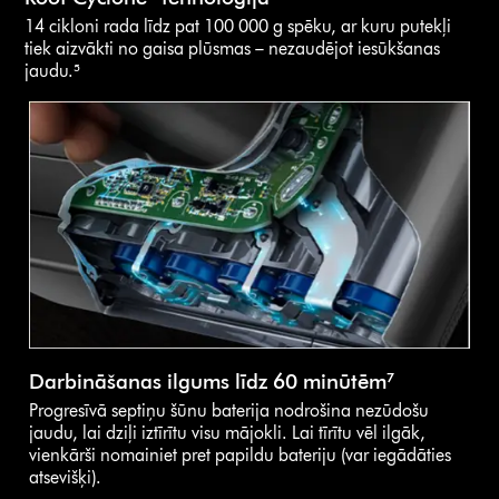
14 cikloni rada līdz pat 100 000 g spēku, ar kuru putekļi
tiek aizvākti no gaisa plūsmas – nezaudējot iesūkšanas
jaudu.⁵
Darbināšanas ilgums līdz 60 minūtēm⁷
Progresīvā septiņu šūnu baterija nodrošina nezūdošu
jaudu, lai dziļi iztīrītu visu mājokli. Lai tīrītu vēl ilgāk,
vienkārši nomainiet pret papildu bateriju (var iegādāties
atsevišķi).