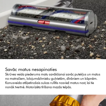
Savāc matus nesapinoties
Skrūves veida piederums matu savākšanai savāc putekļus un matus
no matračiem, lolojumdzīvnieku guļvietām, dīvāniem un kāpnēm.
Konusveida atšķetinošais sukas rullītis nosviež matus nost, lai tie
nonāk tvertnē. Motorizēta tīrīšana mazās telpās.