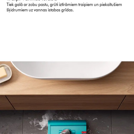
Tiek galā ar zobu pastu, grūti iztīrāmiem traipiem un piekaltušiem
šķidrumiem uz vannas istabas grīdas.