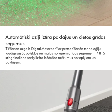
Automātiski dziļi iztīra paklājus un cietos grīdas
segumus.
Tīrīšanas uzgalis Digital Motorbar™ ar pretsapīšanās tehnoloģiju
jaudīgi sasūc putekļus un matus no visiem grīdas segumiem. 7 815
stingri neilona sariņi iztīra ieēdušos netīrumus no tepiķiem un
paklājiem.