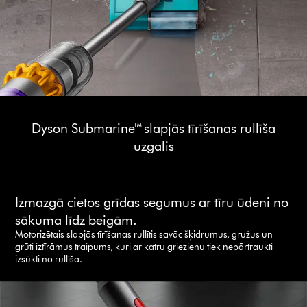
Dyson Submarine™ slapjās tīrīšanas rullīša
uzgalis
Izmazgā cietos grīdas segumus ar tīru ūdeni no
sākuma līdz beigām.
Motorizētais slapjās tīrīšanas rullītis savāc šķidrumus, gružus un
grūti iztīrāmus traipums, kuri ar katru griezienu tiek nepārtraukti
izsūkti no rullīša.