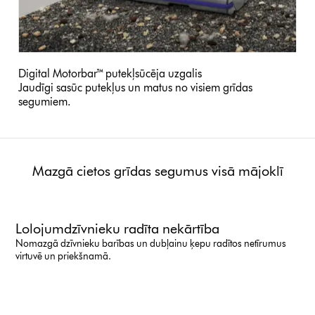
Digital Motorbar™ putekļsūcēja uzgalis
Jaudīgi sasūc putekļus un matus no visiem grīdas
segumiem.
Mazgā cietos grīdas segumus visā mājoklī
Lolojumdzīvnieku radīta nekārtība
Nomazgā dzīvnieku barības un dubļainu ķepu radītos netīrumus
virtuvē un priekšnamā.