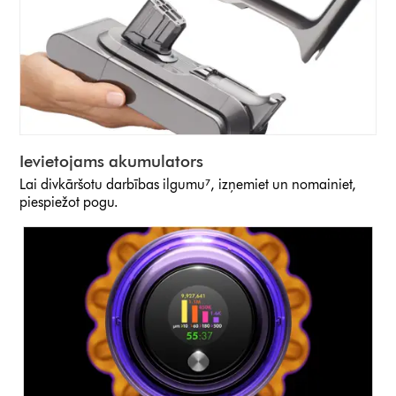
Ievietojams akumulators
Lai divkāršotu darbības ilgumu⁷, izņemiet un nomainiet,
piespiežot pogu.