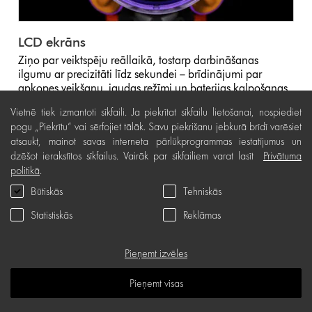
LCD ekrāns
Ziņo par veiktspēju reāllaikā, tostarp darbināšanas
ilgumu ar precizitāti līdz sekundei – brīdinājumi par
apkopes veikšanu, jaudas režīmi un baterijas kalpošanas
ilgums.
Vietnē tiek izmantoti sīkfaili. Ja piekrītat sīkfailu lietošanai, nospiediet
pogu „Piekrītu“ vai sērfojiet tālāk. Savu piekrišanu jebkurā brīdī varēsiet
atsaukt, mainot savas interneta pārlūkprogrammas iestatījumus un
dzēšot ierakstītos sīkfailus. Vairāk par sīkfailiem varat lasīt
Privātuma
politikā
.
Būtiskās
Tehniskās
Statistiskās
Reklāmas
Pieņemt izvēles
Pieņemt visas