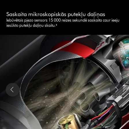
Saskaita mikroskopiskās putekļu daļiņas
Iebūvētais pjezo sensors 15 000 reizes sekundē saskaita caur ieeju
iesūkto putekļu daļiņu skaitu.⁴