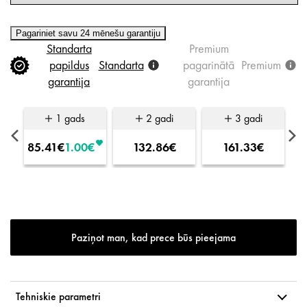
Pagariniet savu 24 mēnešu garantiju
Standarta
Premium
papildus
Standarta
pagarinātā
Premium
garantija
garantija
1 gads
2 gadi
3 gadi
85.41€
1.00€
132.86€
161.33€
Paziņot man, kad prece būs pieejama
Tehniskie parametri