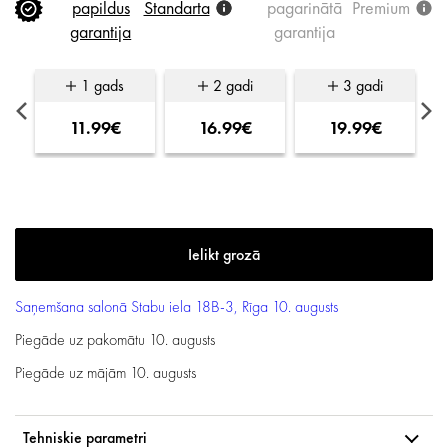
papildus
Standarta
pagarinātā
Premium
garantija
garantija
1 gads
2 gadi
3 gadi
11.99€
16.99€
19.99€
Saņemšana salonā
Stabu iela 18B-3, Rīga
10. augusts
Piegāde uz pakomātu
10. augusts
Piegāde uz mājām
10. augusts
Tehniskie parametri