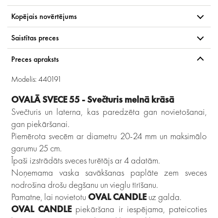
Kopējais novērtējums
Saistītas preces
Preces apraksts
Modelis: 440191
OVALĀ SVECE 55 - Svečturis melnā krāsā
Svečturis un laterna, kas paredzēta gan novietošanai,
gan piekāršanai.
Piemērota svecēm ar diametru 20-24 mm un maksimālo
garumu 25 cm.
Īpaši izstrādāts sveces turētājs ar 4 adatām.
Noņemama vaska savākšanas paplāte zem sveces
nodrošina drošu degšanu un vieglu tīrīšanu.
Pamatne, lai novietotu
OVAL CANDLE
uz galda.
OVAL CANDLE
piekāršana ir iespējama, pateicoties