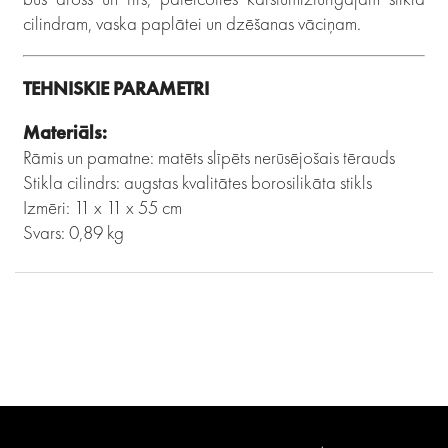
cilindram, vaska paplātei un dzēšanas vāciņam.
TEHNISKIE PARAMETRI
Materiāls:
Rāmis un pamatne: matēts slīpēts nerūsējošais tērauds
Stikla cilindrs: augstas kvalitātes borosilikāta stikls
Izmēri: 11 x 11 x 55 cm
Svars: 0,89 kg