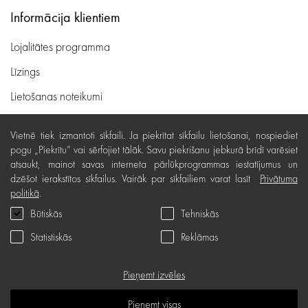
Informācija klientiem
Lojalitātes programma
Līzings
Lietošanas noteikumi
Preču piegāde, apmaksa
Vietnē tiek izmantoti sīkfaili. Ja piekrītat sīkfailu lietošanai, nospiediet
Bezmaksas preču atgriešana
pogu „Piekrītu“ vai sērfojiet tālāk. Savu piekrišanu jebkurā brīdī varēsiet
atsaukt, mainot savas interneta pārlūkprogrammas iestatījumus un
Preču kvalitātes garantija
dzēšot ierakstītos sīkfailus. Vairāk par sīkfailiem varat lasīt
Privātuma
politikā
.
Dāvanu kartes noteikumi
Būtiskās
Tehniskās
Serviss
Statistiskās
Reklāmas
Privātuma politika
Dāvanu karte
Pieņemt izvēles
B.U.J.
Pieņemt visas