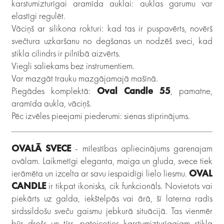
karstumizturīgai aramīda auklai: auklas garumu var
elastīgi regulēt.
Vāciņš ar silikona rokturi: kad tas ir puspavērts, novērš
svečtura uzkaršanu no degšanas un nodzēš sveci, kad
stikla cilindrs ir pilnībā aizvērts.
Viegli saliekams bez instrumentiem.
Var mazgāt trauku mazgājamajā mašīnā.
Piegādes komplektā:
Oval Candle 55
, pamatne,
aramīda aukla, vāciņš.
Pēc izvēles pieejami piederumi: sienas stiprinājums.
OVALĀ SVECE
- mīlestības apliecinājums garenajam
ovālam. Laikmetīgi eleganta, maiga un gluda, svece tiek
ierāmēta un izcelta ar savu iespaidīgi lielo liesmu.
OVAL
CANDLE
ir tikpat ikonisks, cik funkcionāls. Novietots vai
piekārts uz galda, iekštelpās vai ārā, šī laterna radīs
sirdssildošu sveču gaismu jebkurā situācijā. Tas vienmēr
būs drošs un tīrs, pateicoties karstumizturīgajam stikla