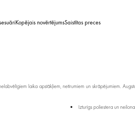
sesuāri
Kopējais novērtējums
Saistītas preces
abvēlīgiem laika apstākļiem, netīrumiem un skrāpējumiem. Augstas 
Izturīgs poliestera un neilon