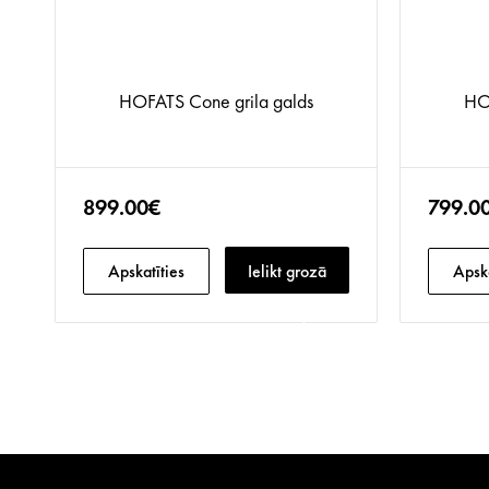
HOFATS Cone grila galds
HO
899.00€
799.0
Apskatīties
Ielikt grozā
Apska