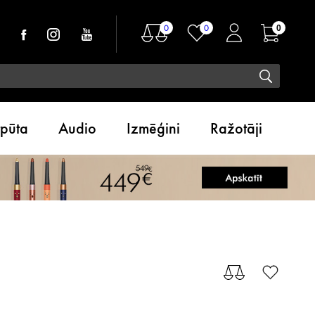
0
0
0
tpūta
Audio
Izmēģini
Ražotāji