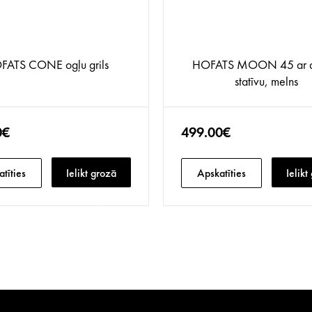
FATS CONE ogļu grils
HOFATS MOON 45 ar a
statīvu, melns
0€
499.00€
tīties
Ielikt grozā
Apskatīties
Ielikt