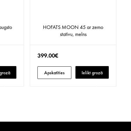
ugsto
HOFATS MOON 45 ar zemo
statīvu, melns
399.00€
 grozā
Apskatīties
Ielikt grozā