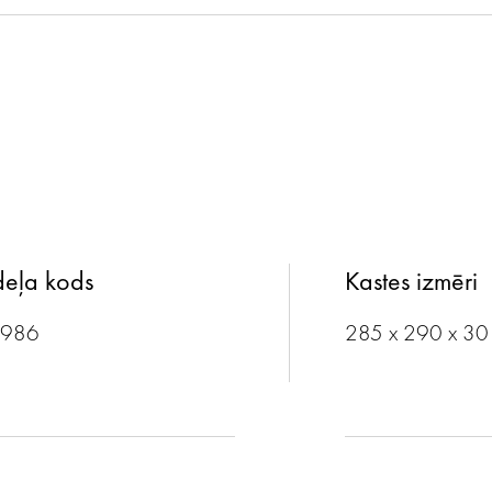
eļa kods
Kastes izmēri
1986
285 x 290 x 3