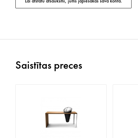
Lai atstātu atsauksmi, jums jāpiesakās savā kontā.
Saistītas preces