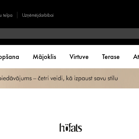
u telpa
Uzņēmējdarbībai
kopšana
Mājoklis
Virtuve
Terase
A