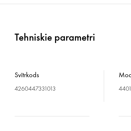
Tehniskie parametri
Svītrkods
Mod
4260447331013
440