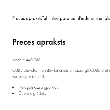
Preces apraksts
Tehniskie parametri
Piederumi un ak
Preces apraksts
Modelis: 4401986
CUBE pārvalks – piestāv kā cimds un aizsargā CUBE pret nel
var kompakti salocīt.
Pielāgots aizsargpārklājs
Ūdens atgrūdošs