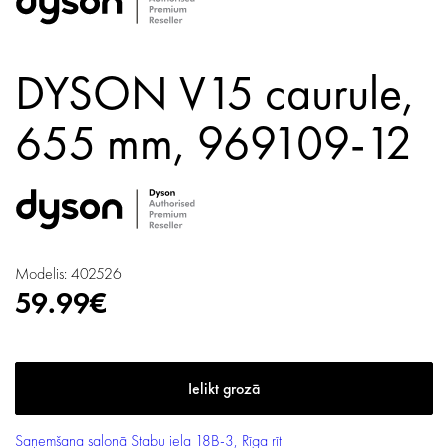
DYSON V15 caurule,
655 mm, 969109-12
Modelis: 402526
59.99€
Saņemšana salonā
Stabu iela 18B-3, Rīga
rīt