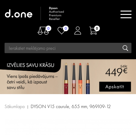
0
0
0
Sākumlapa
DYSON V15 caurule, 655 mm, 969109-12