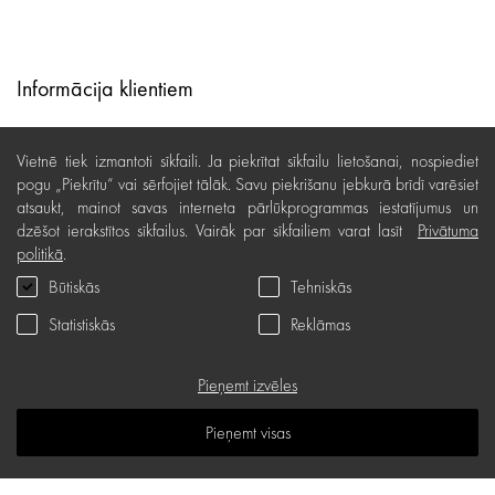
Informācija klientiem
Lojalitātes programma
Vietnē tiek izmantoti sīkfaili. Ja piekrītat sīkfailu lietošanai, nospiediet
Līzings
pogu „Piekrītu“ vai sērfojiet tālāk. Savu piekrišanu jebkurā brīdī varēsiet
atsaukt, mainot savas interneta pārlūkprogrammas iestatījumus un
Lietošanas noteikumi
dzēšot ierakstītos sīkfailus. Vairāk par sīkfailiem varat lasīt
Privātuma
politikā
.
Preču piegāde, apmaksa
Būtiskās
Tehniskās
Bezmaksas preču atgriešana
Statistiskās
Reklāmas
Preču kvalitātes garantija
Dāvanu kartes noteikumi
Pieņemt izvēles
Serviss
Pieņemt visas
Privātuma politika
Dāvanu karte