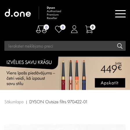
0
0
0
Sākumlapa
DYSON Outsize filtrs 970422-01