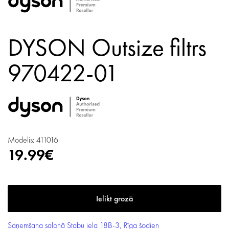
DYSON Outsize filtrs
970422-01
Modelis: 411016
19.99€
Saņemšana salonā
Stabu iela 18B-3, Rīga
šodien