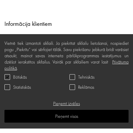
Informācija klientiem
Lojalitātes programma
Vietnē tiek izmantoti sīkfaili. Ja piekrītat sīkfailu lietošanai, nospiediet
Līzings
pogu „Piekrītu“ vai sērfojiet tālāk. Savu piekrišanu jebkurā brīdī varēsiet
atsaukt, mainot savas interneta pārlūkprogrammas iestatījumus un
Lietošanas noteikumi
dzēšot ierakstītos sīkfailus. Vairāk par sīkfailiem varat lasīt
Privātuma
politikā
.
Preču piegāde, apmaksa
Būtiskās
Tehniskās
Bezmaksas preču atgriešana
Statistiskās
Reklāmas
Preču kvalitātes garantija
Dāvanu kartes noteikumi
Pieņemt izvēles
Serviss
Pieņemt visas
Privātuma politika
Dāvanu karte