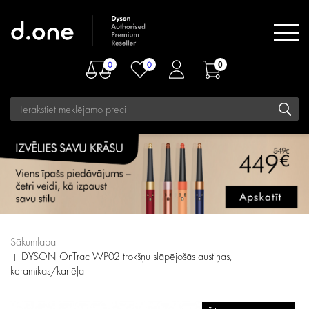
0
0
0
Sākumlapa
DYSON OnTrac WP02 trokšņu slāpējošās austiņas,
keramikas/kanēļa