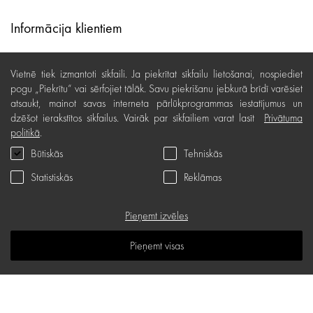
Informācija klientiem
Lojalitātes programma
Vietnē tiek izmantoti sīkfaili. Ja piekrītat sīkfailu lietošanai, nospiediet
Līzings
pogu „Piekrītu“ vai sērfojiet tālāk. Savu piekrišanu jebkurā brīdī varēsiet
atsaukt, mainot savas interneta pārlūkprogrammas iestatījumus un
Lietošanas noteikumi
dzēšot ierakstītos sīkfailus. Vairāk par sīkfailiem varat lasīt
Privātuma
politikā
.
Preču piegāde, apmaksa
Būtiskās
Tehniskās
Bezmaksas preču atgriešana
Statistiskās
Reklāmas
Preču kvalitātes garantija
Dāvanu kartes noteikumi
Pieņemt izvēles
Serviss
Pieņemt visas
Privātuma politika
Dāvanu karte
B.U.J.