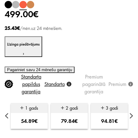
499.00€
25.43€
/mėn.uz 24 mēnešiem.
Līzinga piedāvājums
›
Pagariniet savu 24 mēnešu garantiju
Standarta
Premium
papildus
Standarta
pagarinātā
Premium
garantija
garantija
1 gads
2 gadi
3 gadi
54.89€
79.84€
94.81€