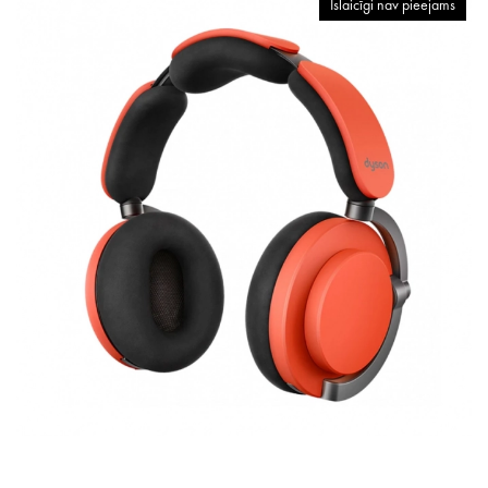
Īslaicīgi nav pieejams