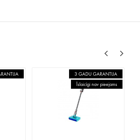
RANTIJA
3 GADU GARANTIJA
Īslaicīgi nav pieejams