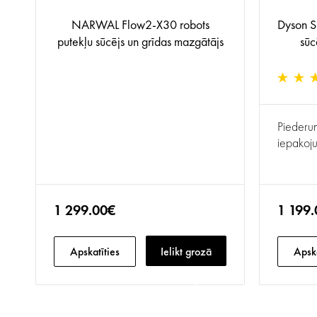
NARWAL Flow2-X30 robots
Dyson S
putekļu sūcējs un grīdas mazgātājs
sūc
Piederum
iepakoj
1 299.00€
1 199
Apskatīties
Ielikt grozā
Apska