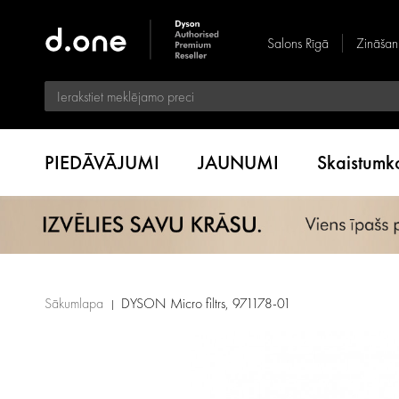
Salons Rīgā
Zināšan
PIEDĀVĀJUMI
JAUNUMI
Skaistum
Sākumlapa
DYSON Micro filtrs, 971178-01