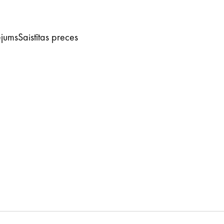
ējums
Saistītas preces