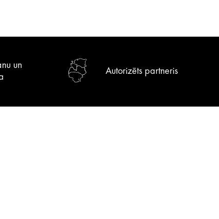
anu un
Autorizēts partneris
a