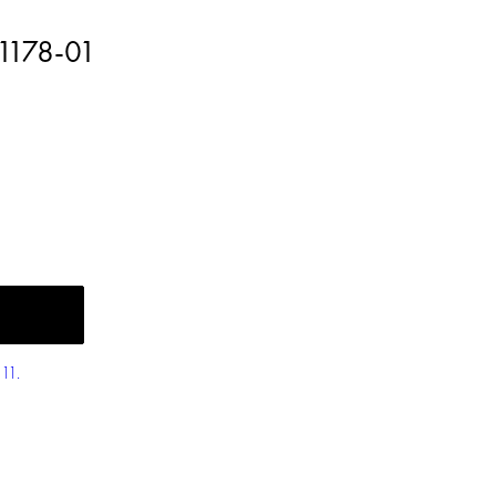
71178-01
11.