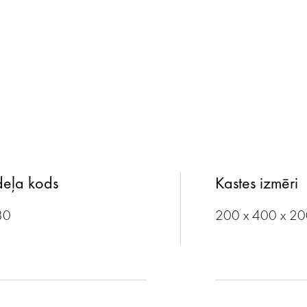
eļa kods
Kastes izmēri
80
200 x 400 x 2