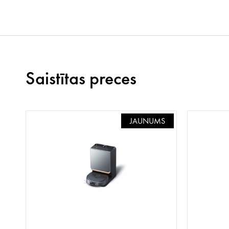
Saistītas preces
A
JAUNUMS