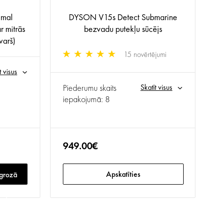
imal
DYSON V15s Detect Submarine
r mitrās
bezvadu putekļu sūcējs
varš)
15 novērtējumi
t visus
Piederumu skaits
Skatīt visus
iepakojumā: 8
949.00€
Apskatīties
 grozā