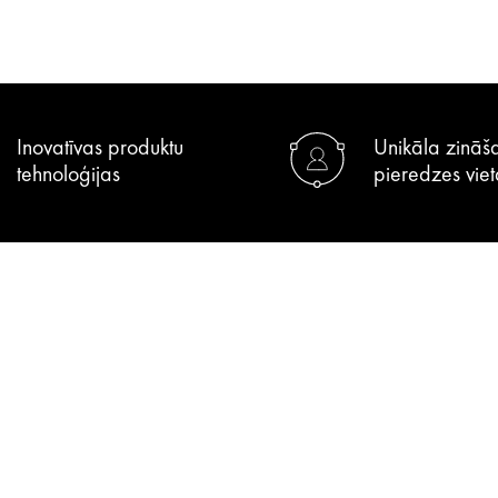
Inovatīvas produktu
Unikāla zināš
tehnoloģijas
pieredzes viet