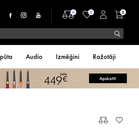
0
0
0
tpūta
Audio
Izmēģini
Ražotāji