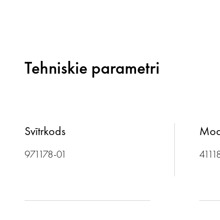
Tehniskie parametri
Svītrkods
Mod
971178-01
4111