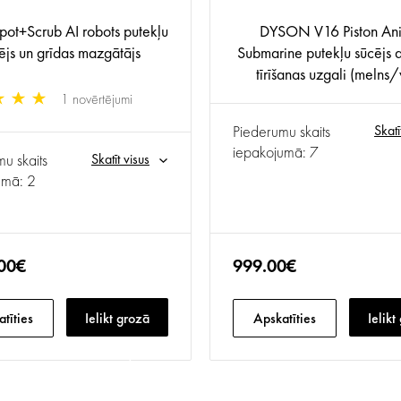
pot+Scrub AI robots putekļu
DYSON V16 Piston An
ējs un grīdas mazgātājs
Submarine putekļu sūcējs a
tīrīšanas uzgali (melns/
1 novērtējumi
Piederumu skaits
Skatī
iepakojumā: 7
u skaits
Skatīt visus
umā: 2
.00€
999.00€
tīties
Ielikt grozā
Apskatīties
Ielikt