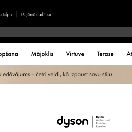
u telpa
Uzņēmējdarbībai
kopšana
Mājoklis
Virtuve
Terase
A