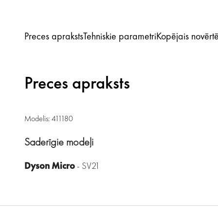
Preces apraksts
Tehniskie parametri
Kopējais novērt
Preces apraksts
Modelis: 411180
Saderīgie modeļi
Dyson Micro
- SV21