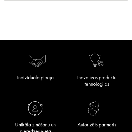
Individuāla pieeja
Inovatīvas produktu
tehnoloģijas
Unikāla zināšanu un
Autorizēts partneris
pieredzes vieta