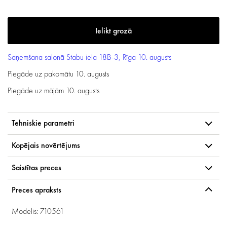
Saņemšana salonā
Stabu iela 18B-3, Rīga
10. augusts
Piegāde uz pakomātu
10. augusts
Piegāde uz mājām
10. augusts
Tehniskie parametri
Kopējais novērtējums
Saistītas preces
Preces apraksts
Modelis: 710561