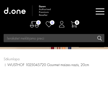
0
0
0
Sākumlapa
WUSTHOF 1025045720 Gourmet maizes nazis, 20cm