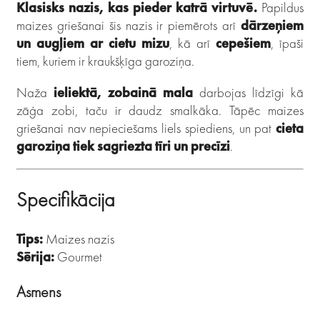
Klasisks nazis, kas pieder katrā virtuvē.
Papildus
maizes griešanai šis nazis ir piemērots arī
dārzeņiem
un augļiem ar cietu mizu
, kā arī
cepešiem
, īpaši
tiem, kuriem ir kraukšķīga garoziņa.
Naža
ieliektā, zobainā mala
darbojas līdzīgi kā
zāģa zobi, taču ir daudz smalkāka. Tāpēc maizes
griešanai nav nepieciešams liels spiediens, un pat
cieta
garoziņa tiek sagriezta tīri un precīzi
.
Specifikācija
Tips:
Maizes nazis
Sērija:
Gourmet
Asmens