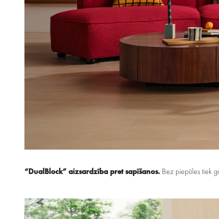
“DualBlock” aizsardzība pret sapīšanos.
Bez piepūles tiek g