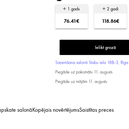
1 gads
2 gadi
76.41€
118.86€
Saņemšana salonā
Stabu iela 18B-3, Rīga
Piegāde uz pakomātu
11. augusts
Piegāde uz mājām
11. augusts
 apskate salonā
Kopējais novērtējums
Saistītas preces