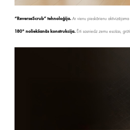
“ReverseScrub” tehnoloģija.
Ar vienu pieskārienu aktivizējama t
180° noliekšanās konstrukcija.
Ērti sasniedz zemu esošas, grūti