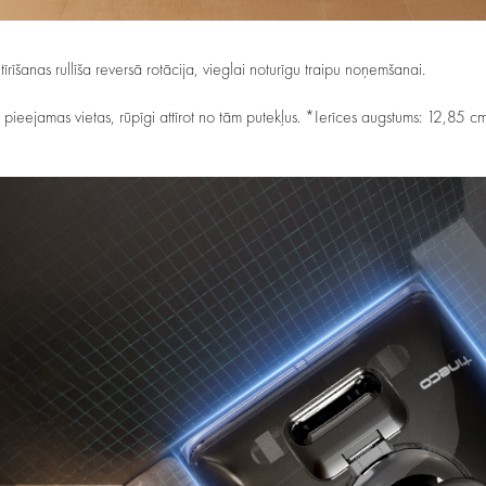
īrīšanas rullīša reversā rotācija, vieglai noturīgu traipu noņemšanai.
 pieejamas vietas, rūpīgi attīrot no tām putekļus. *Ierīces augstums: 12,85 cm