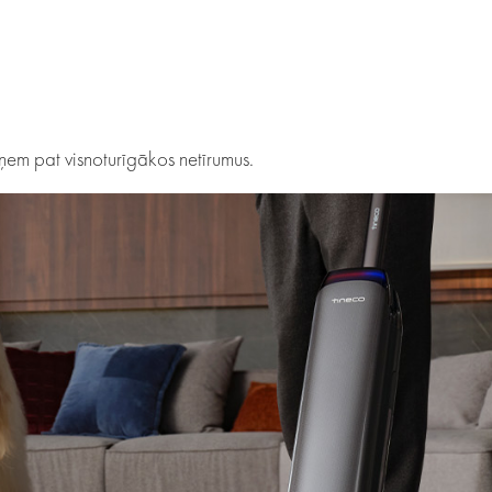
em pat visnoturīgākos netīrumus.