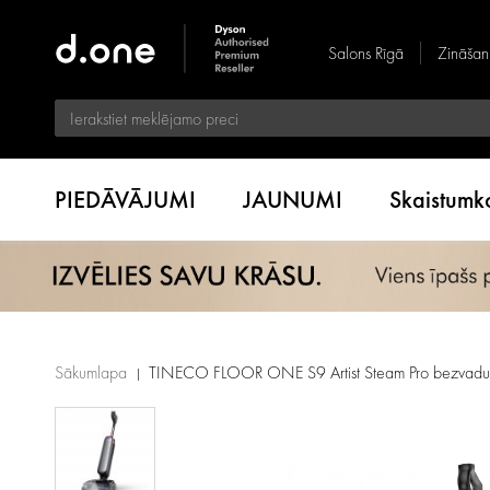
Salons Rīgā
Zināšan
PIEDĀVĀJUMI
JAUNUMI
Skaistum
Sākumlapa
TINECO FLOOR ONE S9 Artist Steam Pro bezvadu mi