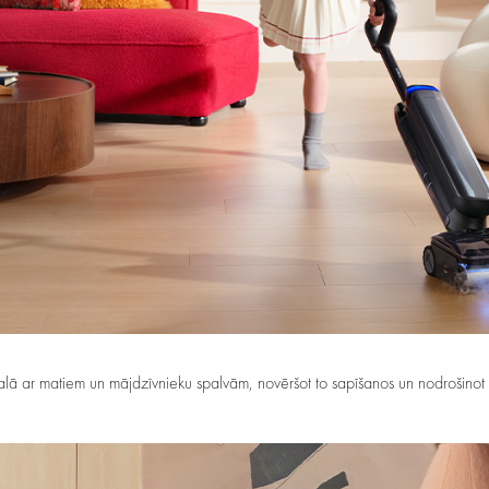
alā ar matiem un mājdzīvnieku spalvām, novēršot to sapīšanos un nodrošinot