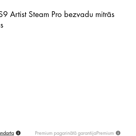
s
andarta
Premium
pagarinātā
garantija
Premium