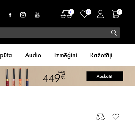
0
0
0
tpūta
Audio
Izmēģini
Ražotāji