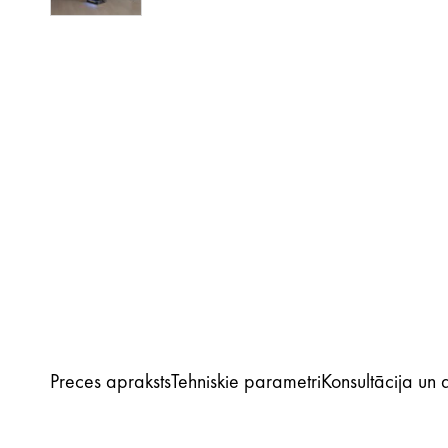
Preces apraksts
Tehniskie parametri
Konsultācija un