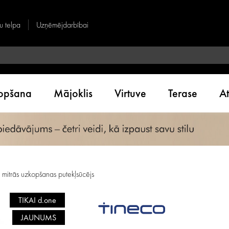
u telpa
Uzņēmējdarbībai
kopšana
Mājoklis
Virtuve
Terase
A
trās uzkopšanas putekļsūcējs
TIKAI d.one
JAUNUMS