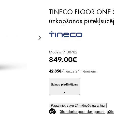
TINECO FLOOR ONE S9 Artist Steam Pro bezvadu mitrās
uzkopšanas putekļsūcēj
Modelis: 7108782
849.00€
42.35€
/mėn.uz 24 mēnešiem.
Līzinga piedāvājums
›
Pagariniet savu 24 mēnešu garantiju
Standarta
papildus
garantija
St