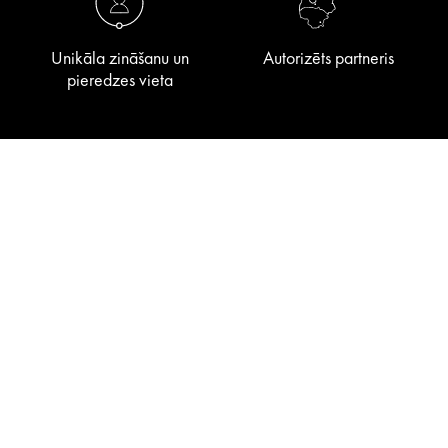
Unikāla zināšanu un
Autorizēts partneris
pieredzes vieta