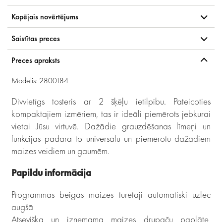
Kopējais novērtējums
Saistītas preces
Preces apraksts
Modelis: 2800184
Divvietīgs tosteris ar 2 šķēļu ietilpību. Pateicoties
kompaktajiem izmēriem, tas ir ideāli piemērots jebkurai
vietai Jūsu virtuvē. Dažādie grauzdēšanas līmeņi un
funkcijas padara to universālu un piemērotu dažādiem
maizes veidiem un gaumēm.
Papildu informācija
Programmas beigās maizes turētāji automātiski uzlec
augšā
Atsevišķa un izņemama maizes drupaču paplāte,