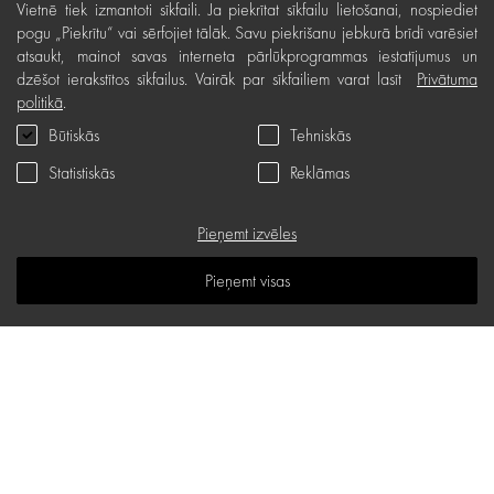
Vietnē tiek izmantoti sīkfaili. Ja piekrītat sīkfailu lietošanai, nospiediet
Bezmaksas preču atgriešana
pogu „Piekrītu“ vai sērfojiet tālāk. Savu piekrišanu jebkurā brīdī varēsiet
atsaukt, mainot savas interneta pārlūkprogrammas iestatījumus un
Preču kvalitātes garantija
dzēšot ierakstītos sīkfailus. Vairāk par sīkfailiem varat lasīt
Privātuma
politikā
.
Dāvanu kartes noteikumi
Būtiskās
Tehniskās
Serviss
Statistiskās
Reklāmas
Privātuma politika
Dāvanu karte
Pieņemt izvēles
B.U.J.
Pieņemt visas
Zināšanu telpa
Vietnes karte
d.one salons
Stabu iela 18 B, Rīga