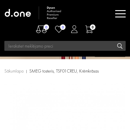
0
0
0
Sākumlapa
SMEG tosteris, TSF01CREU, Krēmkrāsas