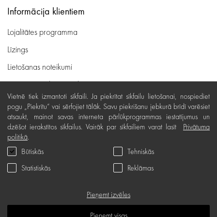
Informācija klientiem
Lojalitātes programma
Līzings
Lietošanas noteikumi
Preču piegāde, apmaksa
Vietnē tiek izmantoti sīkfaili. Ja piekrītat sīkfailu lietošanai, nospiediet
Bezmaksas preču atgriešana
pogu „Piekrītu“ vai sērfojiet tālāk. Savu piekrišanu jebkurā brīdī varēsiet
atsaukt, mainot savas interneta pārlūkprogrammas iestatījumus un
Preču kvalitātes garantija
dzēšot ierakstītos sīkfailus. Vairāk par sīkfailiem varat lasīt
Privātuma
Dāvanu kartes noteikumi
politikā
.
Būtiskās
Tehniskās
Serviss
Statistiskās
Reklāmas
Privātuma politika
Dāvanu karte
Pieņemt izvēles
B.U.J.
Pieņemt visas