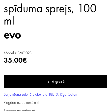
spīduma sprejs, 100
ml
Modelis: 3601023
35.00€
Saņemšana salonā
Stabu iela 18B-3, Rīga
šodien
Piegāde uz pakomātu
rīt
Piegāde uz mājām
rīt