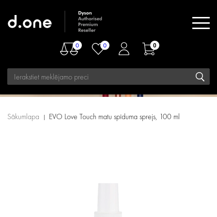
0
0
0
Sākumlapa
EVO Love Touch matu spīduma sprejs, 100 ml