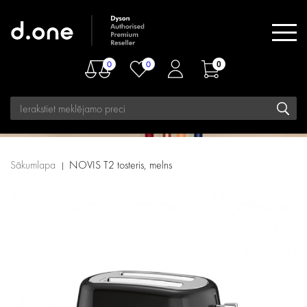
0
0
0
Sākumlapa
NOVIS T2 tosteris, melns