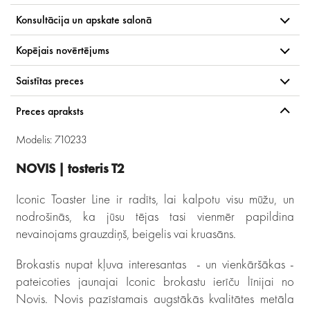
Konsultācija un apskate salonā
Kopējais novērtējums
Saistītas preces
Preces apraksts
Modelis: 710233
NOVIS | tosteris T2
Iconic Toaster Line ir radīts, lai kalpotu visu mūžu, un
nodrošinās, ka jūsu tējas tasi vienmēr papildina
nevainojams grauzdiņš, beigelis vai kruasāns.
Brokastis nupat kļuva interesantas - un vienkāršākas -
pateicoties jaunajai Iconic brokastu ierīču līnijai no
Novis. Novis pazīstamais augstākās kvalitātes metāla