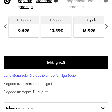
papildus
Standarta
pagarinātā
Premium
garantija
garantija
1 gads
2 gadi
3 gadi
9.59€
13.59€
15.99€
Saņemšana salonā
Stabu iela 18B-3, Rīga
šodien
Piegāde uz pakomātu
11. augusts
Piegāde uz mājām
11. augusts
Tehniskie parametri