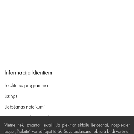
Informācija klientiem
Lojalitātes programma
Līzings
Lietošanas noteikumi
Preču piegāde, apmaksa
Vietnē tiek izmantoti sīkfaili. Ja piekrītat sīkfailu lietošanai, nospiediet
Bezmaksas preču atgriešana
pogu „Piekrītu“ vai sērfojiet tālāk. Savu piekrišanu jebkurā brīdī varēsiet