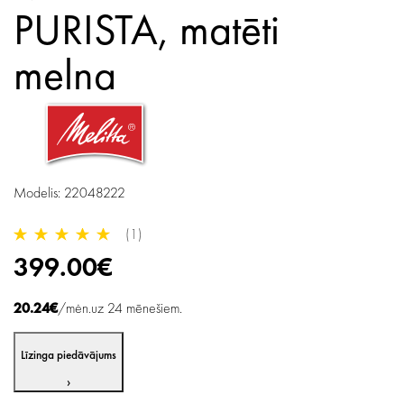
PURISTA, matēti
melna
Modelis: 22048222
(1)
399.00€
20.24€
/mėn.uz 24 mēnešiem.
Līzinga piedāvājums
›