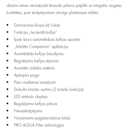
dizains ietver nerūsējošā tērauda pilienu paplāti ar integrētu augstas
kvalitātes, pret skrāpējumiem izturīgu plastmasas ieliktni.
Dzirnaviņas klusas kā čuksts
Funkcija „Iecienītā kafija“
Īpaši šaurs automātiskais kafijas aparāts
„Melitta Companion“ aplikācija
Aromātiskās kafijas baudījums
Regulējams kafijas stiprums
Aromāta izdales sistēma
Apkopes poga
Pieci malšanas iestatījumi
Dubulto krūzīšu režīms (2 krūzīšu funkcija)
LED simbolu displejs
Regulējama kafijas piltuve
Nesaskrāpējams
Noņemams pagatavošanas bloks
PRO AQUA Filter tehnoloģija