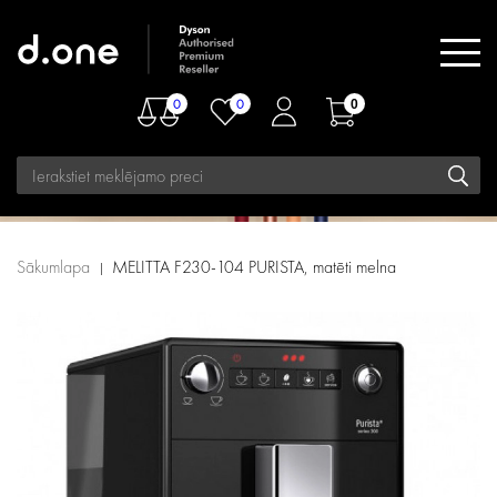
0
0
0
Sākumlapa
MELITTA F230-104 PURISTA, matēti melna