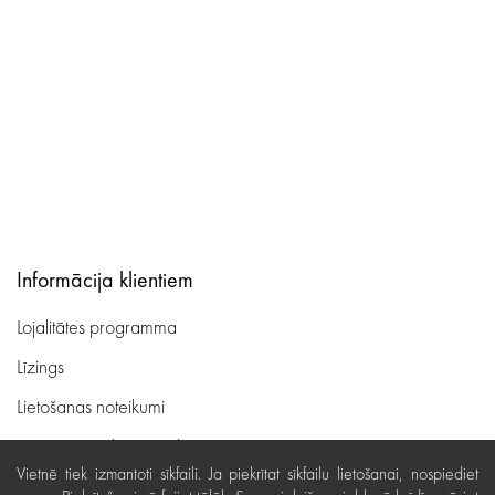
Informācija klientiem
Lojalitātes programma
Līzings
Lietošanas noteikumi
Preču piegāde, apmaksa
Vietnē tiek izmantoti sīkfaili. Ja piekrītat sīkfailu lietošanai, nospiediet
Bezmaksas preču atgriešana