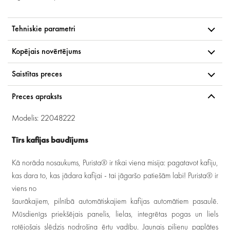
Tehniskie parametri
Kopējais novērtējums
Saistītas preces
Preces apraksts
Modelis: 22048222
Tīrs kafijas baudījums
Kā norāda nosaukums, Purista® ir tikai viena misija: pagatavot kafiju,
kas dara to, kas jādara kafijai - tai jāgaršo patiešām labi! Purista® ir
viens no
šaurākajiem, pilnībā automātiskajiem kafijas automātiem pasaulē.
Mūsdienīgs priekšējais panelis, lielas, integrētas pogas un liels
rotējošais slēdzis nodrošina ērtu vadību. Jaunais pilienu paplātes