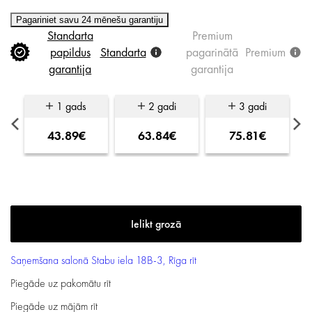
Pagariniet savu 24 mēnešu garantiju
Standarta
Premium
papildus
Standarta
pagarinātā
Premium
garantija
garantija
1 gads
2 gadi
3 gadi
43.89€
63.84€
75.81€
Saņemšana salonā
Stabu iela 18B-3, Rīga
rīt
Piegāde uz pakomātu
rīt
Piegāde uz mājām
rīt