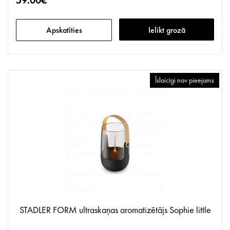
59.00€
Apskatīties
Ielikt grozā
Īslaicīgi nav pieejams
STADLER FORM ultraskaņas aromatizētājs Sophie little