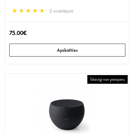
2 novērtējumi
75.00€
Apskatīties
Īslaicīgi nav pieejams