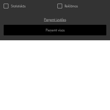
Statistiskās
Reklāmas
Privātuma politika
Dāvanu karte
Pieņemt izvēles
B.U.J.
Pieņemt visas
Zināšanu telpa
Vietnes karte
d.one salons
Stabu iela 18 B, Rīga
E-pasta adrese:
hello@d-one.lv
Tālr.:
+371 27 544 644
I - V: 10:00 - 19:00
VI: 11:00 - 16:00