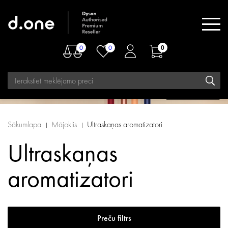
0
0
0
Sākumlapa
Mājoklis
Ultraskaņas aromatizatori
Ultraskaņas
aromatizatori
Preču filtrs