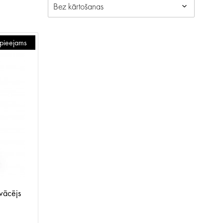
v pieejams
vācējs