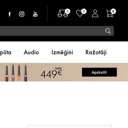
0
0
0
tpūta
Audio
Izmēģini
Ražotāji