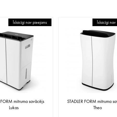
Īslaicīgi nav pieejams
Īslaicīgi na
 FORM mitruma savācējs
STADLER FORM mitruma sa
Lukas
Theo