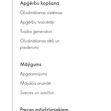
apģērbu kopšana
Gludināšanas sistēmas
Apģērbu tvaicētāji
Tvaika ģeneratori
Gludināšanas dēļi un
piederumi
mājīgums
Apgaismojums
Mājokļa aromāti
Sveces un svečturi
preces mājdzīvniekiem