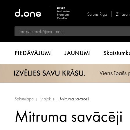
Salons Rīgā
Zināšan
PIEDĀVĀJUMI
JAUNUMI
Skaistum
Sākumlapa
Mājoklis
Mitruma savācēji
Mitruma savācēji