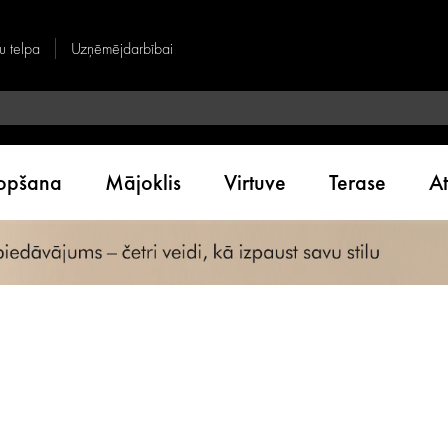
u telpa
Uzņēmējdarbībai
kopšana
Mājoklis
Virtuve
Terase
A