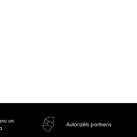
anu un
Autorizēts partneris
a