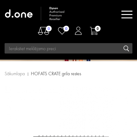
0
0
0
Sākumlapa
HOFATS CRATE grila restes