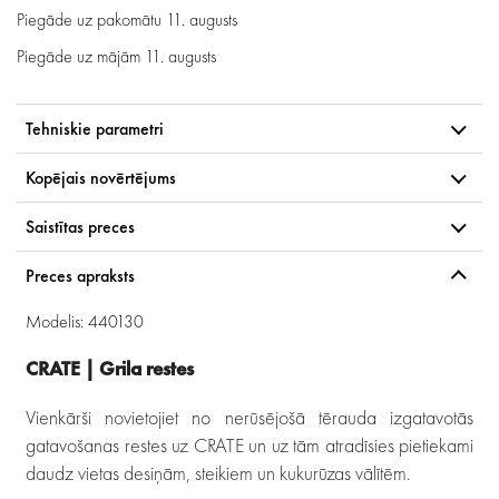
Piegāde uz pakomātu
11. augusts
Piegāde uz mājām
11. augusts
Tehniskie parametri
Kopējais novērtējums
Saistītas preces
Preces apraksts
Modelis: 440130
CRATE | Grila restes
Vienkārši novietojiet no nerūsējošā tērauda izgatavotās
gatavošanas restes uz CRATE un uz tām atradīsies pietiekami
daudz vietas desiņām, steikiem un kukurūzas vālītēm.