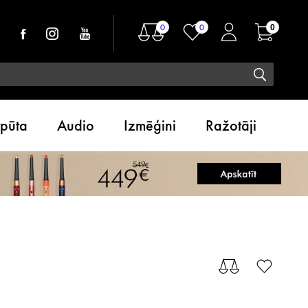
0
0
0
tpūta
Audio
Izmēģini
Ražotāji