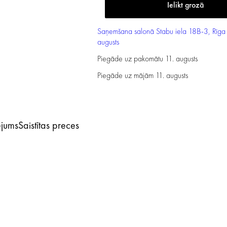
Saņemšana salonā
Stabu iela 18B-3, Rīga
augusts
Piegāde uz pakomātu
11. augusts
Piegāde uz mājām
11. augusts
ējums
Saistītas preces