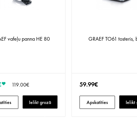
EF vafeļu panna HE 80
GRAEF TO61 tosteris, b
€
59.99€
119.00€
tīties
Ielikt grozā
Apskatīties
Ielikt