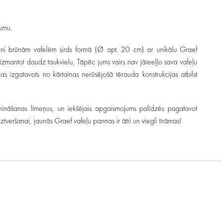
umu.
ltaini brūnām vafelēm sirds formā (Ø apt. 20 cm) ar unikālu Graef
izmantot daudz taukvielu. Tāpēc jums vairs nav jāieeļļo sava vafeļu
s izgatavots no kārtainas nerūsējošā tērauda konstrukcijas atbilst
ūnināšanas līmeņus, un iekšējais apgaismojums palīdzēs pagatavot
tveršanai, jaunās Graef vafeļu pannas ir ātri un viegli tīrāmas!