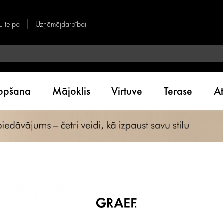
u telpa
Uzņēmējdarbībai
kopšana
Mājoklis
Virtuve
Terase
A