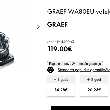
GRAEF WA80EU vafeļ
Modelis: 440063
119.00€
Pagariniet savu 24 mēnešu garantiju
Standarta
papildus
garantija
St
1 gads
2 gadi
14.28€
20.23€