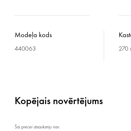
Modeļa kods
Kast
440063
270 
Kopējais novērtējums
Šai precei atsauksmju nav.