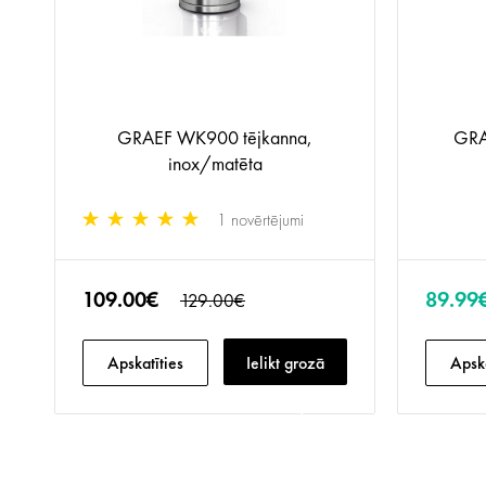
GRAEF WK900 tējkanna,
GRA
inox/matēta
1 novērtējumi
109.00€
89.99
129.00€
Apskatīties
Ielikt grozā
Apska