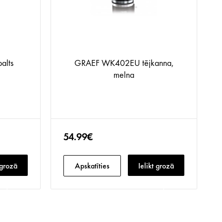
alts
GRAEF WK402EU tējkanna,
melna
54.99€
 grozā
Apskatīties
Ielikt grozā