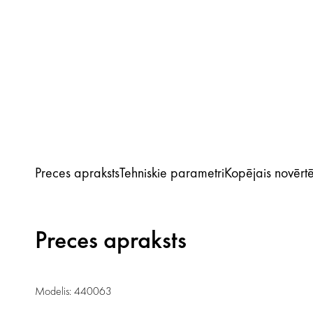
Preces apraksts
Tehniskie parametri
Kopējais novērt
Preces apraksts
Modelis: 440063