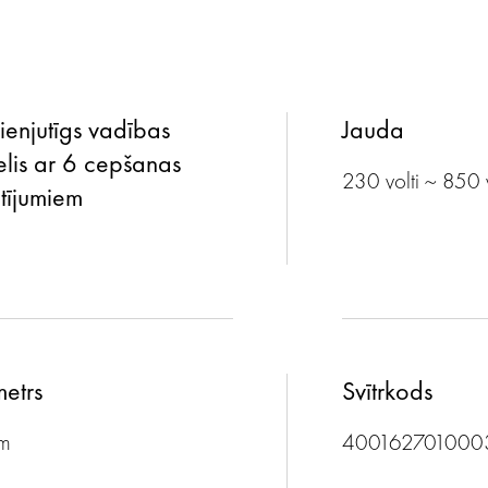
ienjutīgs vadības
Jauda
lis ar 6 cepšanas
230 volti ~ 850 
atījumiem
etrs
Svītrkods
m
400162701000