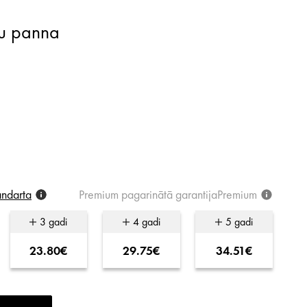
u panna
andarta
Premium
pagarinātā
garantija
Premium
3 gadi
4 gadi
5 gadi
23.80€
29.75€
34.51€