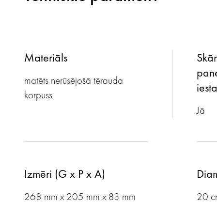
Materiāls
Skār
pane
matēts nerūsējošā tērauda
iest
korpuss
Jā
Izmēri (G x P x A)
Diam
268 mm x 205 mm x 83 mm
20 c