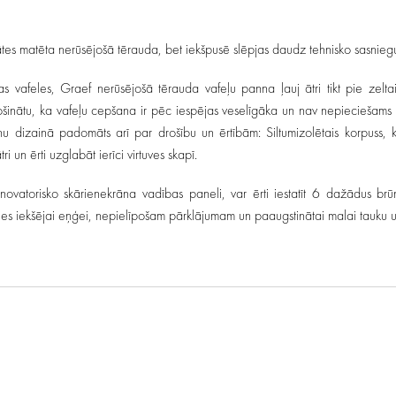
tes matēta nerūsējošā tērauda, bet iekšpusē slēpjas daudz tehnisko sasnieg
āļas vafeles, Graef nerūsējošā tērauda vafeļu panna ļauj ātri tikt pie ze
ošinātu, ka vafeļu cepšana ir pēc iespējas veselīgāka un nav nepieciešams 
u dizainā padomāts arī par drošību un ērtībām: Siltumizolētais korpuss, ka
 un ērti uzglabāt ierīci virtuves skapī.
ovatorisko skārienekrāna vadības paneli, var ērti iestatīt 6 dažādus br
coties iekšējai eņģei, nepielīpošam pārklājumam un paaugstinātai malai tauku uz