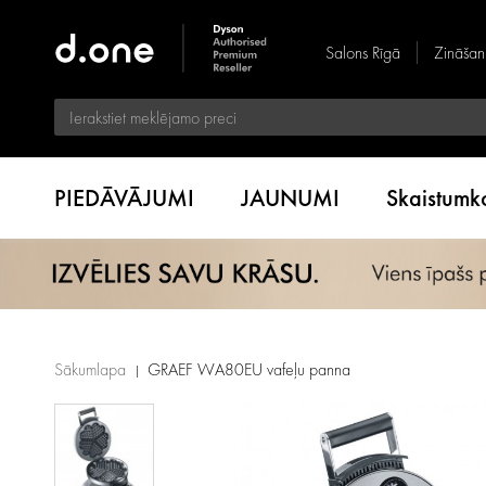
Salons Rīgā
Zināšan
PIEDĀVĀJUMI
JAUNUMI
Skaistum
Sākumlapa
GRAEF WA80EU vafeļu panna