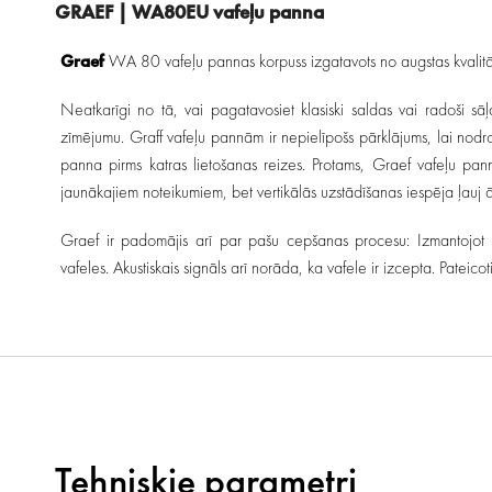
GRAEF | WA80EU vafeļu panna
Graef
WA 80 vafeļu pannas korpuss izgatavots no augstas kvalitā
Neatkarīgi no tā, vai pagatavosiet klasiski saldas vai radoši s
zīmējumu. Graff vafeļu pannām ir nepielīpošs pārklājums, lai nodr
panna pirms katras lietošanas reizes. Protams, Graef vafeļu pann
jaunākajiem noteikumiem, bet vertikālās uzstādīšanas iespēja ļauj ātri
Graef ir padomājis arī par pašu cepšanas procesu: Izmantojot n
vafeles. Akustiskais signāls arī norāda, ka vafele ir izcepta. Patei
Tehniskie parametri