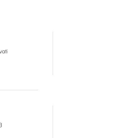
vati
3