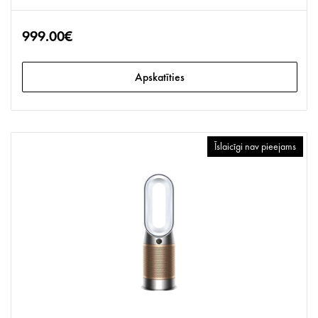
999.00€
Apskatīties
Īslaicīgi nav pieejams