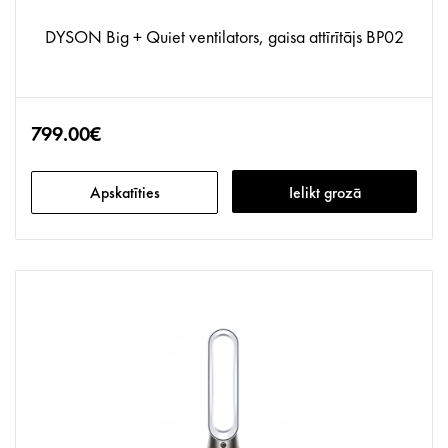
DYSON Big + Quiet ventilators, gaisa attīrītājs BP02
799.00€
Apskatīties
Ielikt grozā