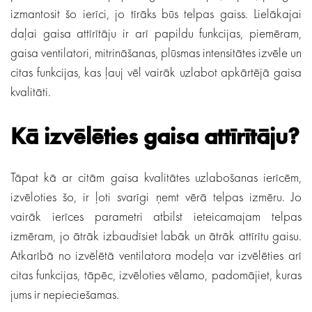
izmantosit šo ierīci, jo tīrāks būs telpas gaiss. Lielākajai
daļai gaisa attīrītāju ir arī papildu funkcijas, piemēram,
gaisa ventilatori, mitrināšanas, plūsmas intensitātes izvēle un
citas funkcijas, kas ļauj vēl vairāk uzlabot apkārtējā gaisa
kvalitāti.
Kā izvēlēties gaisa attīrītāju?
Tāpat kā ar citām gaisa kvalitātes uzlabošanas ierīcēm,
izvēloties šo, ir ļoti svarīgi ņemt vērā telpas izmēru. Jo
vairāk ierīces parametri atbilst ieteicamajam telpas
izmēram, jo ​​ātrāk izbaudīsiet labāk un ātrāk attīrītu gaisu.
Atkarībā no izvēlētā ventilatora modeļa var izvēlēties arī
citas funkcijas, tāpēc, izvēloties vēlamo, padomājiet, kuras
jums ir nepieciešamas.