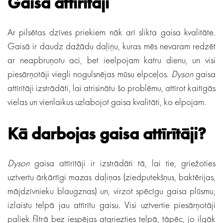
Gaisa attīrītāji
Ar pilsētas dzīves priekiem nāk arī slikta gaisa kvalitāte.
Gaisā ir daudz dažādu daļiņu, kuras mēs nevaram redzēt
ar neapbruņotu aci, bet ieelpojam katru dienu, un visi
piesārņotāji viegli nogulsnējas mūsu elpceļos.
Dyson
gaisa
attīrītāji izstrādāti, lai atrisinātu šo problēmu, attīrot kaitīgās
vielas un vienlaikus uzlabojot gaisa kvalitāti, ko elpojam.
Kā darbojas gaisa attīrītāji?
Dyson
gaisa attīrītāji ir izstrādāti tā, lai tie, griežoties
uztvertu ārkārtīgi mazas daļiņas (ziedputekšņus, baktērijas,
mājdzīvnieku blaugznas) un, virzot spēcīgu gaisa plūsmu,
izlaistu telpā jau attīrītu gaisu. Visi uztvertie piesārņotāji
paliek filtrā bez iespējas atgriezties telpā, tāpēc, jo ilgāk