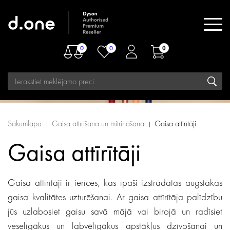
0
0
0
Sākumlapa
Gaisa attīrīšana un mitrināšana
Gaisa attīrītāji
Gaisa attīrītāji
Gaisa attīrītāji ir ierīces, kas īpaši izstrādātas augstākās
gaisa kvalitātes uzturēšanai. Ar gaisa attīrītāja palīdzību
jūs uzlabosiet gaisu savā mājā vai birojā un radīsiet
veselīgākus un labvēlīgākus apstākļus dzīvošanai un