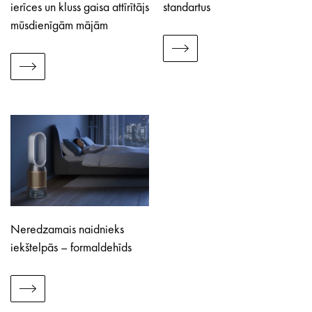
ierīces un kluss gaisa attīrītājs
standartus
mūsdienīgām mājām
Neredzamais naidnieks
iekštelpās – formaldehīds