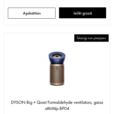
Apskatīties
Ielikt grozā
Īslaicīgi nav pieejams
DYSON Big + Quiet Formaldehyde ventilators, gaisa
attīrītājs BP04