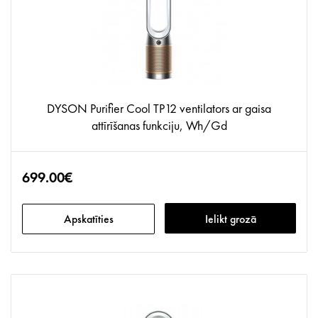
DYSON Purifier Cool TP12 ventilators ar gaisa
attīrīšanas funkciju, Wh/Gd
699.00€
Apskatīties
Ielikt grozā