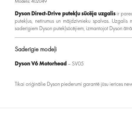
Modelis: 402049
Dyson Direct-Drive putekļu sūcēja uzgalis
ir pared
putekļus, netīrumus un mājdzīvnieku spalvas. Uzgalis 
saderīgiem Dyson putekļsūcējiem, izmantojot Dyson ātrās
Saderīgie modeļi
Dyson V6 Motorhead
– SV05
Tikai oriģinālie Dyson piederumi garantē jūsu ierīces ne