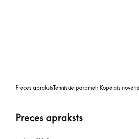
Preces apraksts
Tehniskie parametri
Kopējais novērt
Preces apraksts