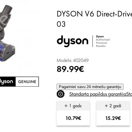
DYSON V6 Direct-Drive putekļu sūcēja uzgalis, 966084-
03
Modelis: 402049
89.99€
Pagariniet savu 24 mēnešu garantiju
Standarta
papildus
garantija
St
1 gads
2 gadi
10.79€
15.29€