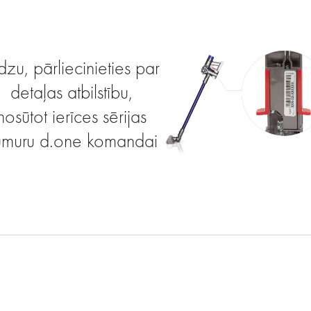
dzu, pārliecinieties par
detaļas atbilstību,
nosūtot ierīces sērijas
umuru d.one komandai