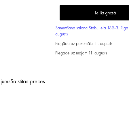
Saņemšana salonā
Stabu iela 18B-3, Rīga
augusts
Piegāde uz pakomātu
11. augusts
Piegāde uz mājām
11. augusts
ējums
Saistītas preces