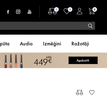
0
0
0
tpūta
Audio
Izmēģini
Ražotāji