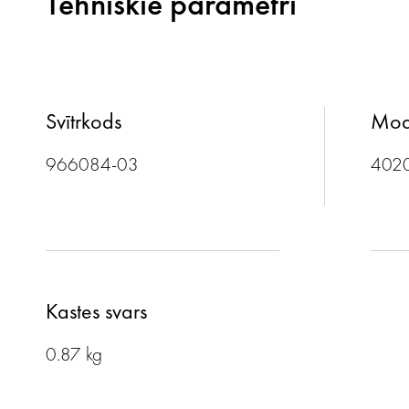
Tehniskie parametri
Svītrkods
Mod
966084-03
402
Kastes svars
0.87 kg