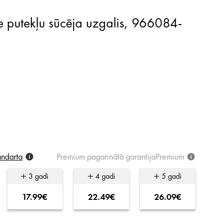
andarta
Premium
pagarinātā
garantija
Premium
3 gadi
4 gadi
5 gadi
17.99€
22.49€
26.09€