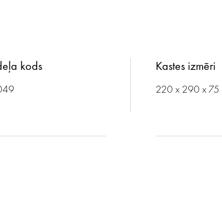
eļa kods
Kastes izmēri
049
220 x 290 x 75