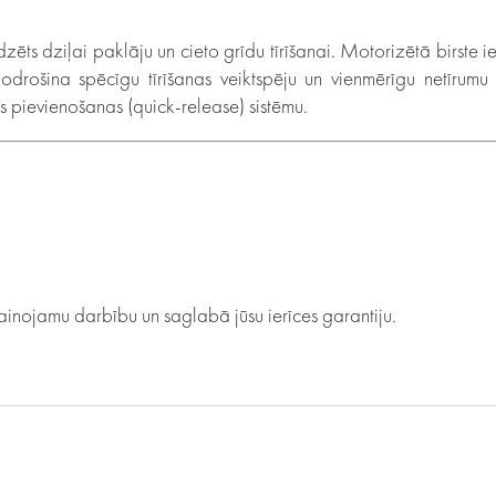
zēts dziļai paklāju un cieto grīdu tīrīšanai. Motorizētā birste i
nodrošina spēcīgu tīrīšanas veiktspēju un vienmērīgu netīrumu
 pievienošanas (quick-release) sistēmu.
vainojamu darbību un saglabā jūsu ierīces garantiju.