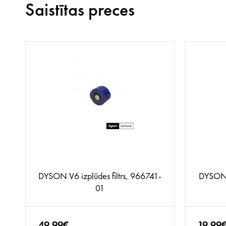
Saistītas preces
DYSON V6 izplūdes filtrs, 966741-
DYSON V
01
49.99€
19.99