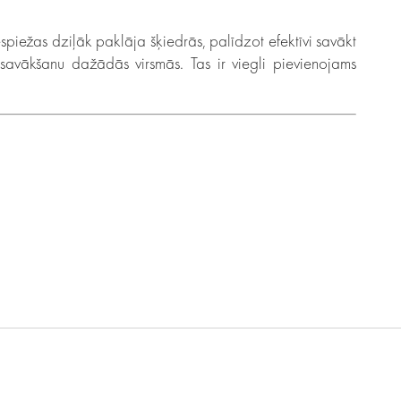
espiežas dziļāk paklāja šķiedrās, palīdzot efektīvi savākt
 savākšanu dažādās virsmās. Tas ir viegli pievienojams