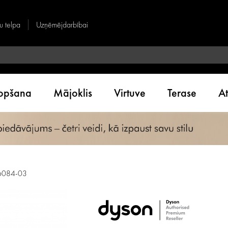
u telpa
Uzņēmējdarbībai
kopšana
Mājoklis
Virtuve
Terase
A
66084-03