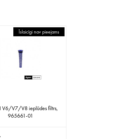
Īslaicīgi nav pieejams
6/V7/V8 ieplūdes filtrs,
965661-01
€