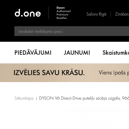
Salons Rīgā
Zināšan
PIEDĀVĀJUMI
JAUNUMI
Skaistum
Sākumlapa
DYSON V6 Direct-Drive putekļu sūcēja uzgalis, 9